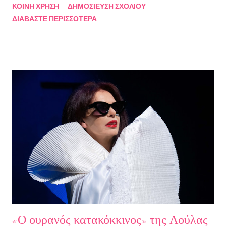
ΚΟΙΝΉ ΧΡΉΣΗ
ΔΗΜΟΣΊΕΥΣΗ ΣΧΟΛΊΟΥ
Κακαβά θα προβάλλεται από τις 3 Αυγούστου και κάθε Σάββατο
ΔΙΑΒΆΣΤΕ ΠΕΡΙΣΣΌΤΕΡΑ
και Κυριακή στις 18.00 από το κανάλι Smile Αθηνών. Την πρώτη
εκπομπή τίμησαν με την παρουσία τους ο καθηγητής του ΕΚΠΑ
Γιάννης Παναγιωτόπουλος, η φωτογράφος Βάσια Σκυλακάκη, ο
σκηνοθέτης/παραγωγός Αδαμάντιος Πετρίτσης και ο ηθοποιός
Λουκάς Κούτρας Τη δεύτερη εκπομπή τίμησαν ο πρώην
πρόεδρος της Ε.Σ.Ε., συγγραφέας, Στάθης Βαλούκος, ο
ιστορικός συγγραφέας Δρ Ιωάννης Δασκαρόλης, η
μουσικοσυνθέτης Πέννυ Μπινιάρη και ο σκηνοθέτης Στέργιος
Παπαευαγγέλου Σκηνοθεσία: Δημήτρης Σωτηράκης Βοηθός
Σκηνοθέτης: Νεκταρία Δασκαλάκη Παρουσιάστηκαν τα βιβλία
"Ο πόλεμος δεν τελείωσε ακόμα" μυθιστόρημα του Στάθη
Βαλούκου και τα ε...
«Ο ουρανός κατακόκκινος» της Λούλας