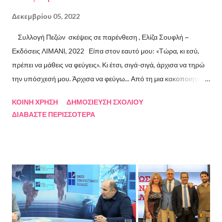
Δεκεμβρίου 05, 2022
Συλλογή Πεζών σκέψεις σε παρένθεση , Ελίζα Σουφλή ~
Εκδόσεις ΛΙΜΑΝΙ, 2022 Είπα στον εαυτό μου: «Τώρα, κι εσύ,
πρέπει να μάθεις να φεύγεις». Κι έτσι, σιγά-σιγά, άρχισα να τηρώ
την υπόσχεσή μου. Άρχισα να φεύγω... Από τη μια κακοποιητική
σχέση και απ’ την άλλη, από ανθρώπους τοξικούς, από
ΚΟΙΝΉ ΧΡΉΣΗ
ΔΗΜΟΣΊΕΥΣΗ ΣΧΟΛΊΟΥ
συμβάσεις ασύμβατες με το εγώ μου, από ταμπέλες που
ΔΙΑΒΆΣΤΕ ΠΕΡΙΣΣΌΤΕΡΑ
έδειχναν προς το μέρος μου αλλά εμένα η κατεύθυνσή μου ήταν
άλλη, από ελπίδες που οδηγούσαν σε απέλπιδες προσπάθειες,
από όλα εκείνα που με φυλακίζουν. Άρχισα να φεύγω και άρχισα
να ζω. Και όλα αυτά, απ’ όταν έφυγες εσύ. Λοιπόν, Ευχαριστώ.
Σχετικά με την συγγραφέα Η Ελίζα Σουφλή γεννήθηκε το 1989 και
μεγάλωσε στον Πειραιά. Αποφοίτησε από το Τμήμα Νομικής του
Αριστοτελείου Πανεπιστημίου Θεσσαλονίκης. Έχει κάνει επίσης
σπουδές στη μουσική, την ιστορία της τέχνης και τη φιλολογία