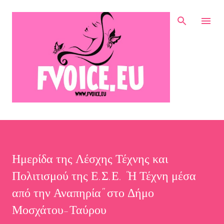
Μετάβαση στο κύριο περιεχόμενο
Ημερίδα της Λέσχης Τέχνης και
Πολιτισμού της Ε.Σ.Ε. "Η Τέχνη μέσα
από την Αναπηρία" στο Δήμο
Μοσχάτου-Ταύρου