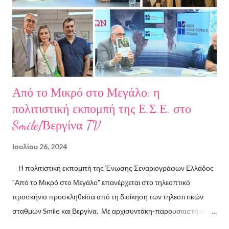
στην Ελλάδα και το εξωτερικό. Από το 2008 ασχολείται με την
πολιτιστική δημοσιογραφία και διατηρεί τον πολιτιστικό ιστότοπο
ART.harbour. Έζησε κα...
Από το Μικρό στο Μεγάλο: η
πολιτιστική εκπομπή της Ε.Σ.Ε. στο
Smile/Βεργίνα TV
Ιουλίου 26, 2024
Η πολιτιστική εκπομπή της Ένωσης Σεναριογράφων Ελλάδος
"Από το Μικρό στο Μεγάλο" επανέρχεται στο τηλεοπτικό
προσκήνιο προσκληθείσα από τη διοίκηση των τηλεοπτικών
σταθμών Smile και Βεργίνα. Με αρχισυντάκη-παρουσιαστή τον
Πρόεδρο της Ένωσης Σεναριογράφων Ελλάδος Αλέξανδρο