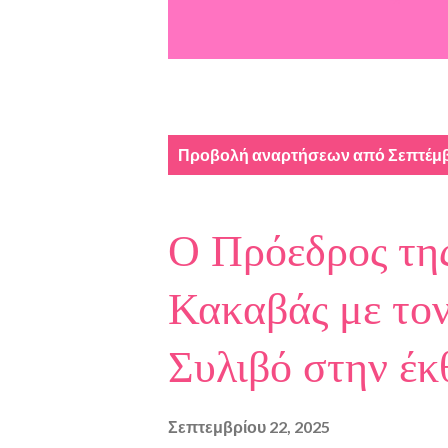
Α
Προβολή αναρτήσεων από Σεπτέμβ
ν
α
Ο Πρόεδρος της
ρ
τ
Κακαβάς με το
ή
Συλιβό στην έκ
σ
ε
Σεπτεμβρίου 22, 2025