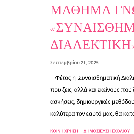
ΜΑΘΗΜΑ ΓΝΩ
αναζητήσεις, προσωπικές σημει
μεγάλους δημιουργούς όπως ο 
«ΣΥΝΑΙΣΘΗΜ
Μότσαρτ, η συγγραφέας μας καλ
ΔΙΑΛΕΚΤΙΚΗ
έκφρασης που συχνά καταστέλλο
περιορισμούς. Μία ιδιαίτερη έμφ
Σεπτεμβρίου 21, 2025
ενεργητική, δημιουργική πράξη ..
Φέτος η Συναισθηματική Διαλεκ
που ζεις αλλά και εκείνους πο
ασκήσεις, δημιουργικές μεθόδου
καλύτερα τον εαυτό μας, θα κα
τα συναισθήματα σε δύναμη κα
ΚΟΙΝΉ ΧΡΉΣΗ
ΔΗΜΟΣΊΕΥΣΗ ΣΧΟΛΊΟΥ