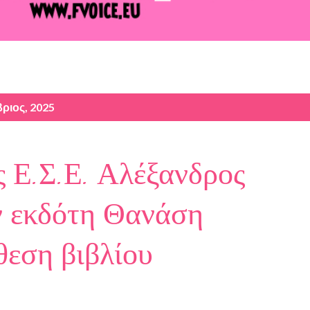
ριος, 2025
 Ε.Σ.Ε. Αλέξανδρος
ν εκδότη Θανάση
θεση βιβλίου