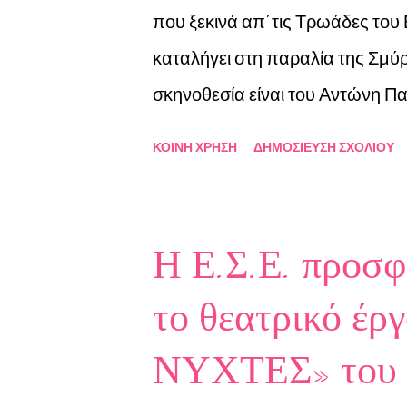
που ξεκινά απ΄τις Τρωάδες του 
καταλήγει στη παραλία της Σμύρ
σκηνοθεσία είναι του Αντώνη Π
Νικολοπούλου. Με την Ομάδα Σ
ΚΟΙΝΉ ΧΡΉΣΗ
ΔΗΜΟΣΊΕΥΣΗ ΣΧΟΛΊΟΥ
Παίζουν : Σταύρος Αμπανάβας, 
Κούτρα, Αριστέα Μανταδάκη, Σο
Εύη Τσετσώνη , Άντζυ Φραγκοπο
Η Ε.Σ.Ε. προσφ
Κηποθέατρο Νίκαιας 16/9 και Α
το θεατρικό 
έναρξη της παράστασης στο Κη
7ου Πανελλήνιου Διαγωνισμού 
ΝΥΧΤΕΣ» του 
Λέσχης Ανάγνωσης και του 