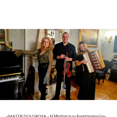
«MATER DOLOROSA – Η Μητέρα των Αναστεναγμών»