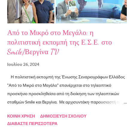
ART.harbour. Έζησε κα...
Από το Μικρό στο Μεγάλο: η
πολιτιστική εκπομπή της Ε.Σ.Ε. στο
Smile/Βεργίνα TV
Ιουλίου 26, 2024
Η πολιτιστική εκπομπή της Ένωσης Σεναριογράφων Ελλάδος
"Από το Μικρό στο Μεγάλο" επανέρχεται στο τηλεοπτικό
προσκήνιο προσκληθείσα από τη διοίκηση των τηλεοπτικών
σταθμών Smile και Βεργίνα. Με αρχισυντάκη-παρουσιαστή τον
Πρόεδρο της Ένωσης Σεναριογράφων Ελλάδος Αλέξανδρο
ΚΟΙΝΉ ΧΡΉΣΗ
ΔΗΜΟΣΊΕΥΣΗ ΣΧΟΛΊΟΥ
Κακαβά θα προβάλλεται από τις 3 Αυγούστου και κάθε Σάββατο
ΔΙΑΒΆΣΤΕ ΠΕΡΙΣΣΌΤΕΡΑ
και Κυριακή στις 18.00 από το κανάλι Smile Αθηνών. Την πρώτη