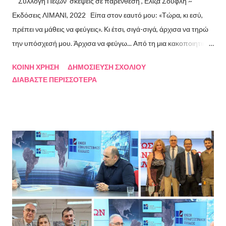
Συλλογή Πεζών σκέψεις σε παρένθεση , Ελίζα Σουφλή ~
Εκδόσεις ΛΙΜΑΝΙ, 2022 Είπα στον εαυτό μου: «Τώρα, κι εσύ,
πρέπει να μάθεις να φεύγεις». Κι έτσι, σιγά-σιγά, άρχισα να τηρώ
την υπόσχεσή μου. Άρχισα να φεύγω... Από τη μια κακοποιητική
σχέση και απ’ την άλλη, από ανθρώπους τοξικούς, από
ΚΟΙΝΉ ΧΡΉΣΗ
ΔΗΜΟΣΊΕΥΣΗ ΣΧΟΛΊΟΥ
συμβάσεις ασύμβατες με το εγώ μου, από ταμπέλες που
ΔΙΑΒΆΣΤΕ ΠΕΡΙΣΣΌΤΕΡΑ
έδειχναν προς το μέρος μου αλλά εμένα η κατεύθυνσή μου ήταν
άλλη, από ελπίδες που οδηγούσαν σε απέλπιδες προσπάθειες,
από όλα εκείνα που με φυλακίζουν. Άρχισα να φεύγω και άρχισα
να ζω. Και όλα αυτά, απ’ όταν έφυγες εσύ. Λοιπόν, Ευχαριστώ.
Σχετικά με την συγγραφέα Η Ελίζα Σουφλή γεννήθηκε το 1989 και
μεγάλωσε στον Πειραιά. Αποφοίτησε από το Τμήμα Νομικής του
Αριστοτελείου Πανεπιστημίου Θεσσαλονίκης. Έχει κάνει επίσης
σπουδές στη μουσική, την ιστορία της τέχνης και τη φιλολογία
στην Ελλάδα και το εξωτερικό. Από το 2008 ασχολείται με την
πολιτιστική δημοσιογραφία και διατηρεί τον πολιτιστικό ιστότοπο