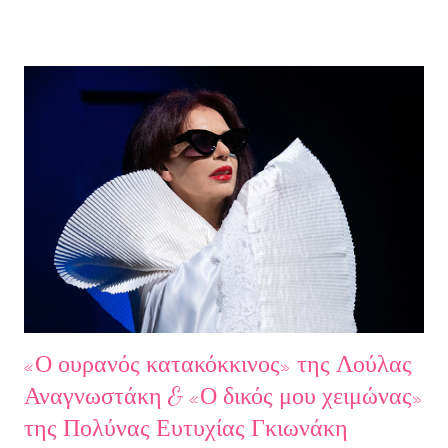
εκπομπή τίμησαν με την παρουσία τους ο καθηγητής του ΕΚΠΑ
Γιάννης Παναγιωτόπουλος, η φωτογράφος Βάσια Σκυλακάκη, ο
σκηνοθέτης/παραγωγός Αδαμάντιος Πετρίτσης και ο ηθοποιός
Λουκάς Κούτρας Τη δεύτερη εκπομπή τίμησαν ο πρώην
πρόεδρος της Ε.Σ.Ε., συγγραφέας, Στάθης Βαλούκος, ο
ιστορικός συγγραφέας Δρ Ιωάννης Δασκαρόλης, η
μουσικοσυνθέτης Πέννυ Μπινιάρη και ο σκηνοθέτης Στέργιος
Παπαευαγγέλου Σκηνοθεσία: Δημήτρης Σωτηράκης Βοηθός
Σκηνοθέτης: Νεκταρία Δασκαλάκη Παρουσιάστηκαν τα βιβλία
"Ο πόλεμος δεν τελείωσε ακόμα" μυθιστόρημα του Στάθη
Βαλούκου και τα ε...
«Ο ουρανός κατακόκκινος» της Λούλας
Αναγνωστάκη & «Ο δικός μου χειμώνας»
της Πολύνας Ευτυχίας Γκιωνάκη