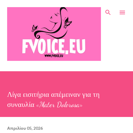
Μετάβαση στο κύριο περιεχόμενο
Λίγα εισιτήρια απέμειναν για τη
συναυλία «Mater Dolorosa»
Απριλίου 05, 2026