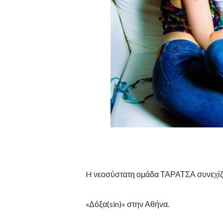
H νεοσύστατη ομάδα ΤΑΡΑΤΣΑ συνεχίζει
«Δόξα(sin)» στην Αθήνα.