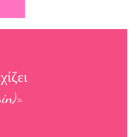
ίζει
in)»