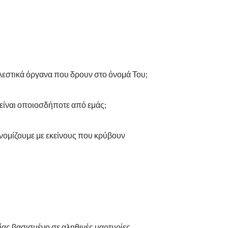
ελεστικά όργανα που δρουν στο όνομά Του;
 είναι οποιοσδήποτε από εμάς;
 νομίζουμε με εκείνους που κρύβουν
σίας βασισμένο σε αληθινές μαρτυρίες