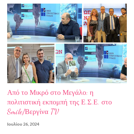
να ζω. Και όλα αυτά, απ’ όταν έφυγες εσύ. Λοιπόν, Ευχαριστώ.
Σχετικά με την συγγραφέα Η Ελίζα Σουφλή γεννήθηκε το 1989 και
μεγάλωσε στον Πειραιά. Αποφοίτησε από το Τμήμα Νομικής του
Αριστοτελείου Πανεπιστημίου Θεσσαλονίκης. Έχει κάνει επίσης
σπουδές στη μουσική, την ιστορία της τέχνης και τη φιλολογία
στην Ελλάδα και το εξωτερικό. Από το 2008 ασχολείται με την
πολιτιστική δημοσιογραφία και διατηρεί τον πολιτιστικό ιστότοπο
ART.harbour. Έζησε κα...
Από το Μικρό στο Μεγάλο: η
πολιτιστική εκπομπή της Ε.Σ.Ε. στο
Smile/Βεργίνα TV
Ιουλίου 26, 2024