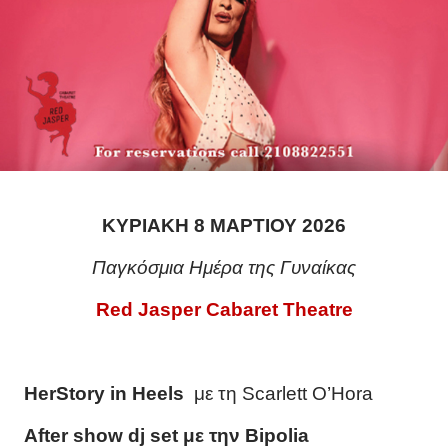
ΚΥΡΙΑΚΗ 8 ΜΑΡΤΙΟΥ 2026
Παγκόσμια Ημέρα της Γυναίκας
Red Jasper Cabaret Theatre
HerStory in Heels
με
τη
Scarlett O’Hora
After show dj set
με
την
Bipolia