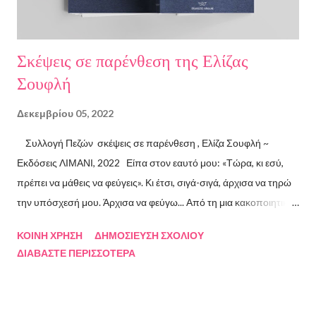
Σκέψεις σε παρένθεση της Ελίζας
Σουφλή
Δεκεμβρίου 05, 2022
Συλλογή Πεζών σκέψεις σε παρένθεση , Ελίζα Σουφλή ~
Εκδόσεις ΛΙΜΑΝΙ, 2022 Είπα στον εαυτό μου: «Τώρα, κι εσύ,
πρέπει να μάθεις να φεύγεις». Κι έτσι, σιγά-σιγά, άρχισα να τηρώ
την υπόσχεσή μου. Άρχισα να φεύγω... Από τη μια κακοποιητική
σχέση και απ’ την άλλη, από ανθρώπους τοξικούς, από
ΚΟΙΝΉ ΧΡΉΣΗ
ΔΗΜΟΣΊΕΥΣΗ ΣΧΟΛΊΟΥ
συμβάσεις ασύμβατες με το εγώ μου, από ταμπέλες που
ΔΙΑΒΆΣΤΕ ΠΕΡΙΣΣΌΤΕΡΑ
έδειχναν προς το μέρος μου αλλά εμένα η κατεύθυνσή μου ήταν
άλλη, από ελπίδες που οδηγούσαν σε απέλπιδες προσπάθειες,
από όλα εκείνα που με φυλακίζουν. Άρχισα να φεύγω και άρχισα