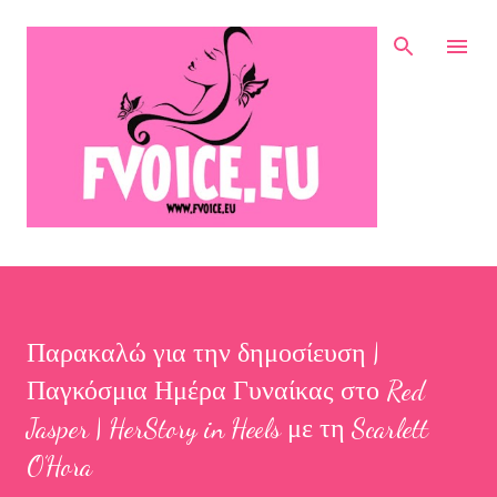
Μετάβαση στο κύριο περιεχόμενο
Παρακαλώ για την δημοσίευση |
Παγκόσμια Ημέρα Γυναίκας στο Red
Jasper | HerStory in Heels με τη Scarlett
O’Hora