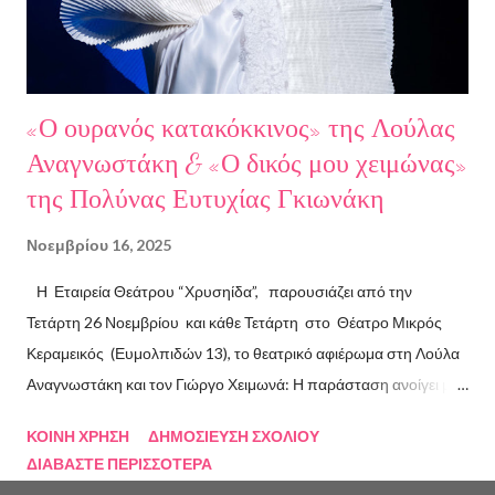
"Ο πόλεμος δεν τελείωσε ακόμα" μυθιστόρημα του Στάθη
Βαλούκου και τα ε...
«Ο ουρανός κατακόκκινος» της Λούλας
Αναγνωστάκη & «Ο δικός μου χειμώνας»
της Πολύνας Ευτυχίας Γκιωνάκη
Νοεμβρίου 16, 2025
Η Εταιρεία Θεάτρου “Χρυσηίδα”, παρουσιάζει από την
Τετάρτη 26 Νοεμβρίου και κάθε Τετάρτη στο Θέατρο Μικρός
Κεραμεικός (Ευμολπιδών 13), το θεατρικό αφιέρωμα στη Λούλα
Αναγνωστάκη και τον Γιώργο Χειμωνά: Η παράσταση ανοίγει με
το συγκλονιστικό κείμενο «Ο ουρανός κατακόκκινος» . Η ηρωίδα
ΚΟΙΝΉ ΧΡΉΣΗ
ΔΗΜΟΣΊΕΥΣΗ ΣΧΟΛΊΟΥ
αυτοπαρουσιάζεται με μαύρο χιούμορ, σαρκάζει την κοινωνία και
ΔΙΑΒΆΣΤΕ ΠΕΡΙΣΣΌΤΕΡΑ
τις ιδεολογίες που κατέρρευσαν, επιχειρώντας τη δική της