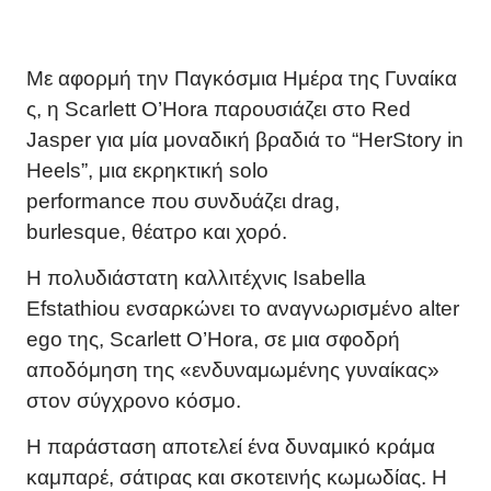
Με
αφορμή
την
Παγκόσμια
Ημέρα
της
Γυναίκα
ς
,
η
Scarlett O’Hora
παρουσιάζει
στο
Red
Jasper
για
μία
μοναδική
βραδιά
το
“HerStory in
Heels”,
μια
εκρηκτική
solo
performance
που
συνδυάζει
drag,
burlesque,
θέατρο
και
χορό
.
Η πολυδιάστατη καλλιτέχνις Isabella
Efstathiou ενσαρκώνει το αναγνωρισμένο alter
ego της, Scarlett O’Hora, σε μια σφοδρή
αποδόμηση της «ενδυναμωμένης γυναίκας»
στον σύγχρονο κόσμο.
Η παράσταση αποτελεί ένα δυναμικό κράμα
καμπαρέ, σάτιρας και σκοτεινής κωμωδίας. Η