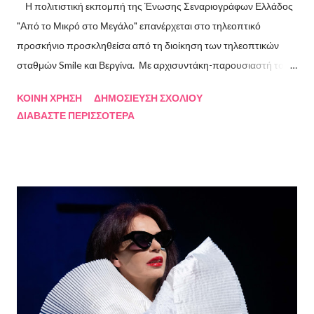
Η πολιτιστική εκπομπή της Ένωσης Σεναριογράφων Ελλάδος
"Από το Μικρό στο Μεγάλο" επανέρχεται στο τηλεοπτικό
προσκήνιο προσκληθείσα από τη διοίκηση των τηλεοπτικών
σταθμών Smile και Βεργίνα. Με αρχισυντάκη-παρουσιαστή τον
Πρόεδρο της Ένωσης Σεναριογράφων Ελλάδος Αλέξανδρο
ΚΟΙΝΉ ΧΡΉΣΗ
ΔΗΜΟΣΊΕΥΣΗ ΣΧΟΛΊΟΥ
Κακαβά θα προβάλλεται από τις 3 Αυγούστου και κάθε Σάββατο
ΔΙΑΒΆΣΤΕ ΠΕΡΙΣΣΌΤΕΡΑ
και Κυριακή στις 18.00 από το κανάλι Smile Αθηνών. Την πρώτη
εκπομπή τίμησαν με την παρουσία τους ο καθηγητής του ΕΚΠΑ
Γιάννης Παναγιωτόπουλος, η φωτογράφος Βάσια Σκυλακάκη, ο
σκηνοθέτης/παραγωγός Αδαμάντιος Πετρίτσης και ο ηθοποιός
Λουκάς Κούτρας Τη δεύτερη εκπομπή τίμησαν ο πρώην
πρόεδρος της Ε.Σ.Ε., συγγραφέας, Στάθης Βαλούκος, ο
ιστορικός συγγραφέας Δρ Ιωάννης Δασκαρόλης, η
μουσικοσυνθέτης Πέννυ Μπινιάρη και ο σκηνοθέτης Στέργιος
Παπαευαγγέλου Σκηνοθεσία: Δημήτρης Σωτηράκης Βοηθός
Σκηνοθέτης: Νεκταρία Δασκαλάκη Παρουσιάστηκαν τα βιβλία