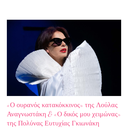
εκπομπή τίμησαν με την παρουσία τους ο καθηγητής του ΕΚΠΑ
Γιάννης Παναγιωτόπουλος, η φωτογράφος Βάσια Σκυλακάκη, ο
σκηνοθέτης/παραγωγός Αδαμάντιος Πετρίτσης και ο ηθοποιός
Λουκάς Κούτρας Τη δεύτερη εκπομπή τίμησαν ο πρώην
πρόεδρος της Ε.Σ.Ε., συγγραφέας, Στάθης Βαλούκος, ο
ιστορικός συγγραφέας Δρ Ιωάννης Δασκαρόλης, η
μουσικοσυνθέτης Πέννυ Μπινιάρη και ο σκηνοθέτης Στέργιος
Παπαευαγγέλου Σκηνοθεσία: Δημήτρης Σωτηράκης Βοηθός
Σκηνοθέτης: Νεκταρία Δασκαλάκη Παρουσιάστηκαν τα βιβλία
"Ο πόλεμος δεν τελείωσε ακόμα" μυθιστόρημα του Στάθη
Βαλούκου και τα ε...
«Ο ουρανός κατακόκκινος» της Λούλας
Αναγνωστάκη & «Ο δικός μου χειμώνας»
της Πολύνας Ευτυχίας Γκιωνάκη