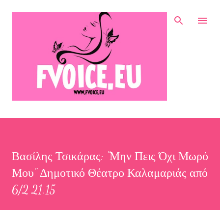
Μετάβαση στο κύριο περιεχόμενο
Βασίλης Τσικάρας: "Μην Πεις Όχι Μωρό
Μου" Δημοτικό Θέατρο Καλαμαριάς από
6/2 21.15