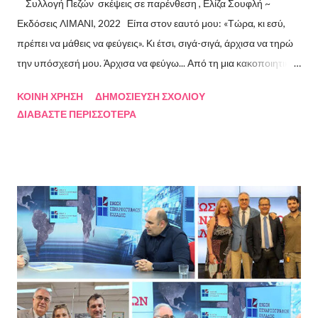
Συλλογή Πεζών σκέψεις σε παρένθεση , Ελίζα Σουφλή ~
Εκδόσεις ΛΙΜΑΝΙ, 2022 Είπα στον εαυτό μου: «Τώρα, κι εσύ,
πρέπει να μάθεις να φεύγεις». Κι έτσι, σιγά-σιγά, άρχισα να τηρώ
την υπόσχεσή μου. Άρχισα να φεύγω... Από τη μια κακοποιητική
σχέση και απ’ την άλλη, από ανθρώπους τοξικούς, από
ΚΟΙΝΉ ΧΡΉΣΗ
ΔΗΜΟΣΊΕΥΣΗ ΣΧΟΛΊΟΥ
συμβάσεις ασύμβατες με το εγώ μου, από ταμπέλες που
ΔΙΑΒΆΣΤΕ ΠΕΡΙΣΣΌΤΕΡΑ
έδειχναν προς το μέρος μου αλλά εμένα η κατεύθυνσή μου ήταν
άλλη, από ελπίδες που οδηγούσαν σε απέλπιδες προσπάθειες,
από όλα εκείνα που με φυλακίζουν. Άρχισα να φεύγω και άρχισα
να ζω. Και όλα αυτά, απ’ όταν έφυγες εσύ. Λοιπόν, Ευχαριστώ.
Σχετικά με την συγγραφέα Η Ελίζα Σουφλή γεννήθηκε το 1989 και
μεγάλωσε στον Πειραιά. Αποφοίτησε από το Τμήμα Νομικής του
Αριστοτελείου Πανεπιστημίου Θεσσαλονίκης. Έχει κάνει επίσης
σπουδές στη μουσική, την ιστορία της τέχνης και τη φιλολογία
στην Ελλάδα και το εξωτερικό. Από το 2008 ασχολείται με την
πολιτιστική δημοσιογραφία και διατηρεί τον πολιτιστικό ιστότοπο