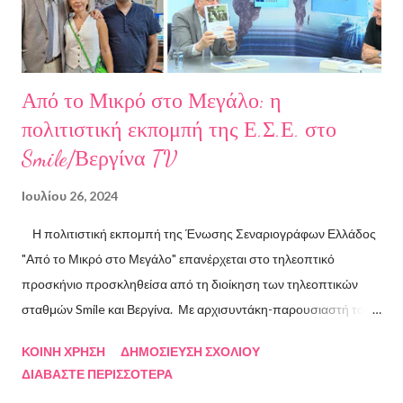
ART.harbour. Έζησε κα...
Από το Μικρό στο Μεγάλο: η
πολιτιστική εκπομπή της Ε.Σ.Ε. στο
Smile/Βεργίνα TV
Ιουλίου 26, 2024
Η πολιτιστική εκπομπή της Ένωσης Σεναριογράφων Ελλάδος
"Από το Μικρό στο Μεγάλο" επανέρχεται στο τηλεοπτικό
προσκήνιο προσκληθείσα από τη διοίκηση των τηλεοπτικών
σταθμών Smile και Βεργίνα. Με αρχισυντάκη-παρουσιαστή τον
Πρόεδρο της Ένωσης Σεναριογράφων Ελλάδος Αλέξανδρο
ΚΟΙΝΉ ΧΡΉΣΗ
ΔΗΜΟΣΊΕΥΣΗ ΣΧΟΛΊΟΥ
Κακαβά θα προβάλλεται από τις 3 Αυγούστου και κάθε Σάββατο
ΔΙΑΒΆΣΤΕ ΠΕΡΙΣΣΌΤΕΡΑ
και Κυριακή στις 18.00 από το κανάλι Smile Αθηνών. Την πρώτη