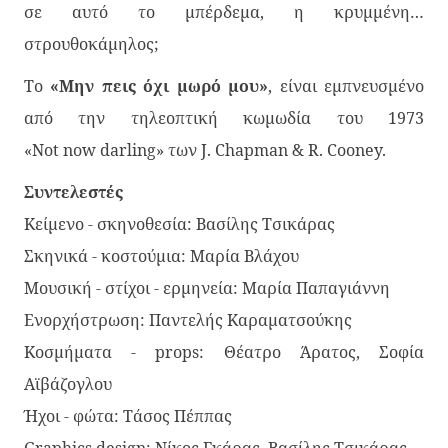
σε αυτό το μπέρδεμα, η κρυμμένη…
στρουθοκάμηλος;
Το
«Μην πεις όχι μωρό μου»
, είναι εμπνευσμένο
από την τηλεοπτική κωμωδία του 1973
«Not now darling» των J. Chapman & R. Cooney.
Συντελεστές
Κείμενο - σκηνοθεσία: Βασίλης Τσικάρας
Σκηνικά - κοστούμια: Μαρία Βλάχου
Μουσική - στίχοι - ερμηνεία: Μαρία Παπαγιάννη
Ενορχήστρωση: Παντελής Καραματσούκης
Κοσμήματα - props: Θέατρο Άρατος, Σοφία
Αϊβάζογλου
Ήχοι - φώτα: Τάσος Πέππας
Graphics design: Νίκος Γκάρας, Βασίλης Τσικάρας