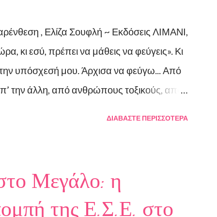
ένθεση , Ελίζα Σουφλή ~ Εκδόσεις ΛΙΜΑΝΙ,
α, κι εσύ, πρέπει να μάθεις να φεύγεις». Κι
ώ την υπόσχεσή μου. Άρχισα να φεύγω... Από
απ’ την άλλη, από ανθρώπους τοξικούς, από
 μου, από ταμπέλες που έδειχναν προς το
ΔΙΑΒΆΣΤΕ ΠΕΡΙΣΣΌΤΕΡΑ
υνσή μου ήταν άλλη, από ελπίδες που
θειες, από όλα εκείνα που με φυλακίζουν.
ζω. Και όλα αυτά, απ’ όταν έφυγες εσύ.
στο Μεγάλο: η
ε την συγγραφέα Η Ελίζα Σουφλή γεννήθηκε
πομπή της Ε.Σ.Ε. στο
ραιά. Αποφοίτησε από το Τμήμα Νομικής του