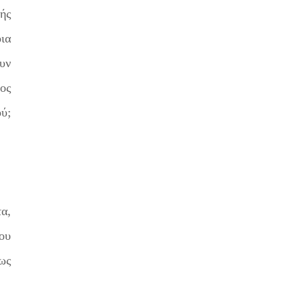
ής
ια
υν
ος
ύ;
α,
του
ως