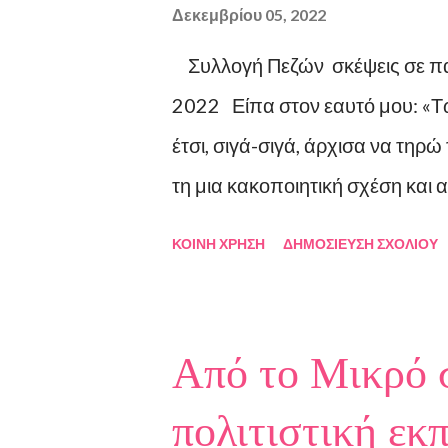
Δεκεμβρίου 05, 2022
Συλλογή Πεζών σκέψεις σε παρ
2022 Είπα στον εαυτό μου: «Τώρ
έτσι, σιγά-σιγά, άρχισα να τηρ
τη μια κακοποιητική σχέση και 
συμβάσεις ασύμβατες με το εγώ
ΚΟΙΝΉ ΧΡΉΣΗ
ΔΗΜΟΣΊΕΥΣΗ ΣΧΟΛΊΟΥ
μέρος μου αλλά εμένα η κατεύθ
οδηγούσαν σε απέλπιδες προσπά
Άρχισα να φεύγω και άρχισα να 
Από το Μικρό 
Λοιπόν, Ευχαριστώ. Σχετικά μ
πολιτιστική εκ
το 1989 και μεγάλωσε στον Πει