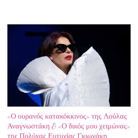
εκπομπή τίμησαν με την παρουσία τους ο καθηγητής του ΕΚΠΑ
Γιάννης Παναγιωτόπουλος, η φωτογράφος Βάσια Σκυλακάκη, ο
σκηνοθέτης/παραγωγός Αδαμάντιος Πετρίτσης και ο ηθοποιός
Λουκάς Κούτρας Τη δεύτερη εκπομπή τίμησαν ο πρώην
πρόεδρος της Ε.Σ.Ε., συγγραφέας, Στάθης Βαλούκος, ο
ιστορικός συγγραφέας Δρ Ιωάννης Δασκαρόλης, η
μουσικοσυνθέτης Πέννυ Μπινιάρη και ο σκηνοθέτης Στέργιος
Παπαευαγγέλου Σκηνοθεσία: Δημήτρης Σωτηράκης Βοηθός
Σκηνοθέτης: Νεκταρία Δασκαλάκη Παρουσιάστηκαν τα βιβλία
"Ο πόλεμος δεν τελείωσε ακόμα" μυθιστόρημα του Στάθη
Βαλούκου και τα ε...
«Ο ουρανός κατακόκκινος» της Λούλας
Αναγνωστάκη & «Ο δικός μου χειμώνας»
της Πολύνας Ευτυχίας Γκιωνάκη