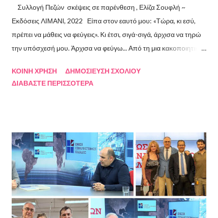
Συλλογή Πεζών σκέψεις σε παρένθεση , Ελίζα Σουφλή ~
Εκδόσεις ΛΙΜΑΝΙ, 2022 Είπα στον εαυτό μου: «Τώρα, κι εσύ,
πρέπει να μάθεις να φεύγεις». Κι έτσι, σιγά-σιγά, άρχισα να τηρώ
την υπόσχεσή μου. Άρχισα να φεύγω... Από τη μια κακοποιητική
σχέση και απ’ την άλλη, από ανθρώπους τοξικούς, από
ΚΟΙΝΉ ΧΡΉΣΗ
ΔΗΜΟΣΊΕΥΣΗ ΣΧΟΛΊΟΥ
συμβάσεις ασύμβατες με το εγώ μου, από ταμπέλες που
ΔΙΑΒΆΣΤΕ ΠΕΡΙΣΣΌΤΕΡΑ
έδειχναν προς το μέρος μου αλλά εμένα η κατεύθυνσή μου ήταν
άλλη, από ελπίδες που οδηγούσαν σε απέλπιδες προσπάθειες,
από όλα εκείνα που με φυλακίζουν. Άρχισα να φεύγω και άρχισα
να ζω. Και όλα αυτά, απ’ όταν έφυγες εσύ. Λοιπόν, Ευχαριστώ.
Σχετικά με την συγγραφέα Η Ελίζα Σουφλή γεννήθηκε το 1989 και
μεγάλωσε στον Πειραιά. Αποφοίτησε από το Τμήμα Νομικής του
Αριστοτελείου Πανεπιστημίου Θεσσαλονίκης. Έχει κάνει επίσης
σπουδές στη μουσική, την ιστορία της τέχνης και τη φιλολογία
στην Ελλάδα και το εξωτερικό. Από το 2008 ασχολείται με την
πολιτιστική δημοσιογραφία και διατηρεί τον πολιτιστικό ιστότοπο