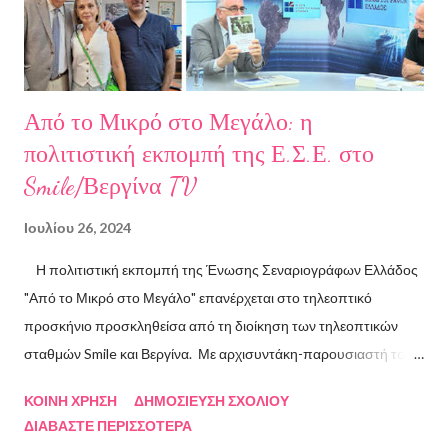
ART.harbour. Έζησε κα...
Από το Μικρό στο Μεγάλο: η
πολιτιστική εκπομπή της Ε.Σ.Ε. στο
Smile/Βεργίνα TV
Ιουλίου 26, 2024
Η πολιτιστική εκπομπή της Ένωσης Σεναριογράφων Ελλάδος
"Από το Μικρό στο Μεγάλο" επανέρχεται στο τηλεοπτικό
προσκήνιο προσκληθείσα από τη διοίκηση των τηλεοπτικών
σταθμών Smile και Βεργίνα. Με αρχισυντάκη-παρουσιαστή τον
Πρόεδρο της Ένωσης Σεναριογράφων Ελλάδος Αλέξανδρο
ΚΟΙΝΉ ΧΡΉΣΗ
ΔΗΜΟΣΊΕΥΣΗ ΣΧΟΛΊΟΥ
Κακαβά θα προβάλλεται από τις 3 Αυγούστου και κάθε Σάββατο
ΔΙΑΒΆΣΤΕ ΠΕΡΙΣΣΌΤΕΡΑ
και Κυριακή στις 18.00 από το κανάλι Smile Αθηνών. Την πρώτη