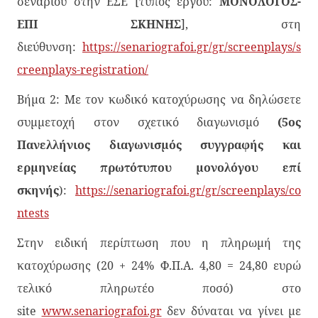
σεναρίου στην ΕΣΕ [τύπος έργου:
ΜΟΝΟΛΟΓΟΣ-
ΕΠΙ ΣΚΗΝΗΣ
], στη
διεύθυνση:
https://senariografoi.gr/gr/screenplays/s
creenplays-registration/
Βήμα 2: Με τον κωδικό κατοχύρωσης να δηλώσετε
συμμετοχή στον σχετικό διαγωνισμό
(5ος
Πανελλήνιος διαγωνισμός συγγραφής και
ερμηνείας πρωτότυπου μονολόγου επί
σκηνής
):
https://senariografoi.gr/gr/screenplays/co
ntests
Στην ειδική περίπτωση που η πληρωμή της
κατοχύρωσης (20 + 24% Φ.Π.Α. 4,80 = 24,80 ευρώ
τελικό πληρωτέο ποσό) στο
site
www.senariografoi.gr
δεν δύναται να γίνει με