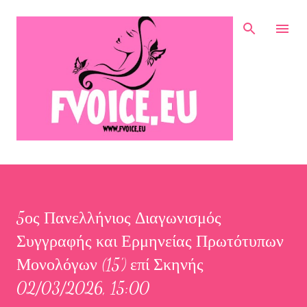
Μετάβαση στο κύριο περιεχόμενο
5ος Πανελλήνιος Διαγωνισμός
Συγγραφής και Ερμηνείας Πρωτότυπων
Μονολόγων (15') επί Σκηνής
02/03/2026, 15:00