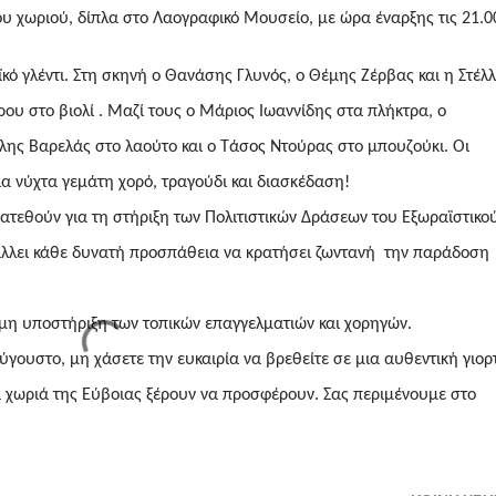
υ χωριού, δίπλα στο Λαογραφικό Μουσείο, με ώρα έναρξης τις 21.0
ό γλέντι. Στη σκηνή ο Θανάσης Γλυνός, ο Θέμης Ζέρβας και η Στέλ
ρου στο βιολί . Μαζί τους ο Μάριος Ιωαννίδης στα πλήκτρα, ο
λης Βαρελάς στο λαούτο και ο Τάσος Ντούρας στο μπουζούκι. Οι
ια νύχτα γεμάτη χορό, τραγούδι και διασκέδαση!
διατεθούν για τη στήριξη των Πολιτιστικών Δράσεων του Εξωραϊστικο
άλλει κάθε δυνατή προσπάθεια να κρατήσει ζωντανή την παράδοση
ιμη υποστήριξη των τοπικών επαγγελματιών και χορηγών.
ύγουστο, μη χάσετε την ευκαιρία να βρεθείτε σε μια αυθεντική γιορ
α χωριά της Εύβοιας ξέρουν να προσφέρουν. Σας περιμένουμε στο