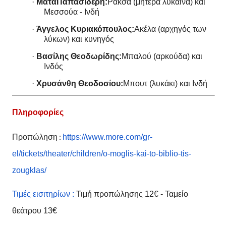
·
ΜάταΠαπασιδέρη:
Ράκσα (μητέρα λύκαινα) και
Μεσσούα - Ινδή
·
Άγγελος Κυριακόπουλος:
Ακέλα (αρχηγός των
λύκων) και κυνηγός
·
Βασίλης Θεοδωρίδης:
Μπαλού (αρκούδα) και
Ινδός
·
Χρυσάνθη Θεοδοσίου:
Μπουτ (λυκάκι) και Ινδή
Πληροφορίες
Προπώληση :
https://www.more.com/gr-
el/tickets/theater/children/o-moglis-kai-to-biblio-tis-
zougklas/
Τιμές εισιτηρίων :
Τιμή προπώλησης 12€
-
Ταμείο
θεάτρου 13€