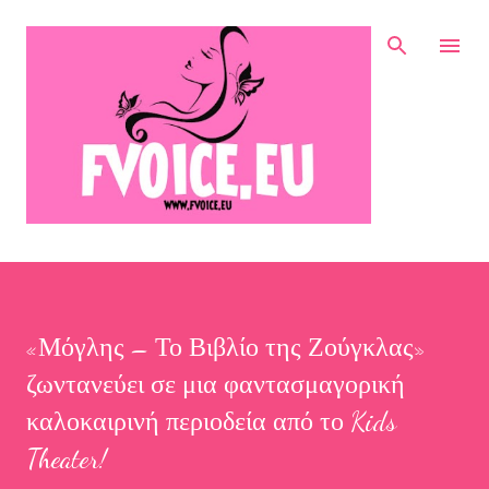
Μετάβαση στο κύριο περιεχόμενο
«Μόγλης – Το Βιβλίο της Ζούγκλας»
ζωντανεύει σε μια φαντασμαγορική
καλοκαιρινή περιοδεία από το Kids
Theater!