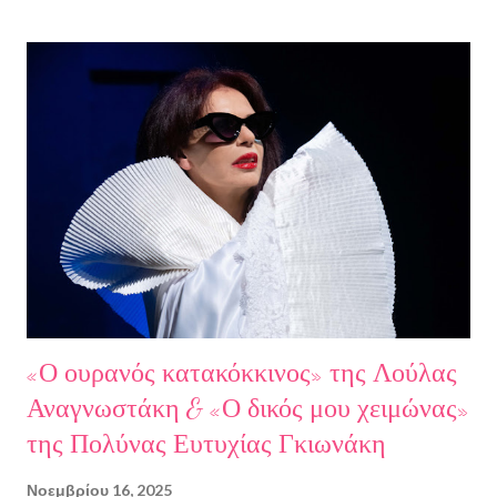
Γιάννης Παναγιωτόπουλος, η φωτογράφος Βάσια Σκυλακάκη, ο
σκηνοθέτης/παραγωγός Αδαμάντιος Πετρίτσης και ο ηθοποιός
Λουκάς Κούτρας Τη δεύτερη εκπομπή τίμησαν ο πρώην
πρόεδρος της Ε.Σ.Ε., συγγραφέας, Στάθης Βαλούκος, ο
ιστορικός συγγραφέας Δρ Ιωάννης Δασκαρόλης, η
μουσικοσυνθέτης Πέννυ Μπινιάρη και ο σκηνοθέτης Στέργιος
Παπαευαγγέλου Σκηνοθεσία: Δημήτρης Σωτηράκης Βοηθός
Σκηνοθέτης: Νεκταρία Δασκαλάκη Παρουσιάστηκαν τα βιβλία
"Ο πόλεμος δεν τελείωσε ακόμα" μυθιστόρημα του Στάθη
Βαλούκου και τα ε...
«Ο ουρανός κατακόκκινος» της Λούλας
Αναγνωστάκη & «Ο δικός μου χειμώνας»
της Πολύνας Ευτυχίας Γκιωνάκη
Νοεμβρίου 16, 2025