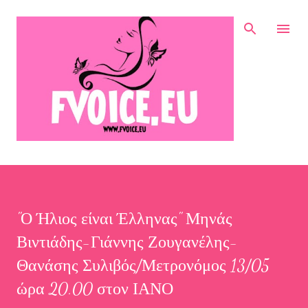
Μετάβαση στο κύριο περιεχόμενο
"Ο Ήλιος είναι Έλληνας" Μηνάς
Βιντιάδης-Γιάννης Ζουγανέλης-
Θανάσης Συλιβός/Μετρονόμος 13/05
ώρα 20.00 στον ΙΑΝΟ