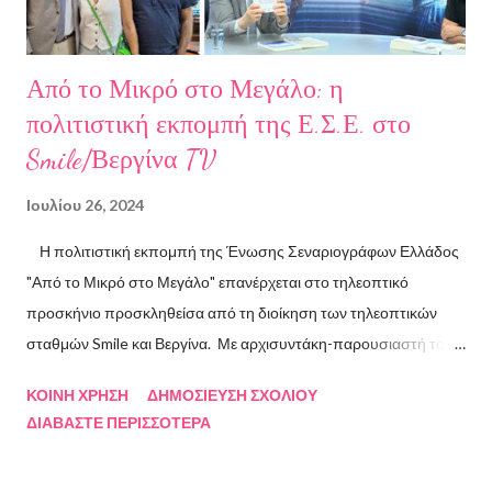
Από το Μικρό στο Μεγάλο: η
πολιτιστική εκπομπή της Ε.Σ.Ε. στο
Smile/Βεργίνα TV
Ιουλίου 26, 2024
Η πολιτιστική εκπομπή της Ένωσης Σεναριογράφων Ελλάδος
"Από το Μικρό στο Μεγάλο" επανέρχεται στο τηλεοπτικό
προσκήνιο προσκληθείσα από τη διοίκηση των τηλεοπτικών
σταθμών Smile και Βεργίνα. Με αρχισυντάκη-παρουσιαστή τον
Πρόεδρο της Ένωσης Σεναριογράφων Ελλάδος Αλέξανδρο
ΚΟΙΝΉ ΧΡΉΣΗ
ΔΗΜΟΣΊΕΥΣΗ ΣΧΟΛΊΟΥ
Κακαβά θα προβάλλεται από τις 3 Αυγούστου και κάθε Σάββατο
ΔΙΑΒΆΣΤΕ ΠΕΡΙΣΣΌΤΕΡΑ
και Κυριακή στις 18.00 από το κανάλι Smile Αθηνών. Την πρώτη
εκπομπή τίμησαν με την παρουσία τους ο καθηγητής του ΕΚΠΑ