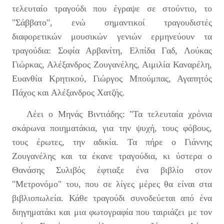
τελευταίο τραγούδι που έγραψε σε στούντιο, το
"Σάββατο", ενώ σημαντικοί τραγουδιστές
διαφορετικών μουσικών γενιών ερμηνεύουν τα
τραγούδια: Σοφία Αρβανίτη, Ελπίδα Γαδ, Λούκας
Γιώρκας, Αλέξανδρος Ζουγανέλης, Αιμιλία Καναρέλη,
Ευανθία Κρητικού, Γιώργος Μπούμπας, Αγαπητός
Πάχος και Αλέξανδρος Χατζής.
Λέει ο Μηνάς Βιντιάδης: "Τα τελευταία χρόνια
σκάρωνα ποιηματάκια, για την ψυχή, τους φόβους,
τους έρωτες, την αδικία. Τα πήρε ο Γιάννης
Ζουγανέλης και τα έκανε τραγούδια, κι ύστερα ο
Θανάσης Συλιβός έφτιαξε ένα βιβλίο στον
"Μετρονόμο" του, που σε λίγες μέρες θα είναι στα
βιβλιοπωλεία. Κάθε τραγούδι συνοδεύεται από ένα
διηγηματάκι και μια φωτογραφία που ταιριάζει με τον