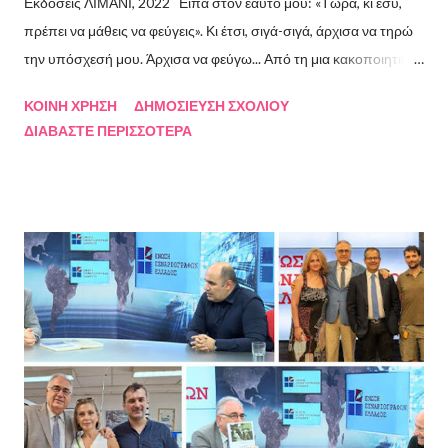
Εκδόσεις ΛΙΜΑΝΙ, 2022 Είπα στον εαυτό μου: «Τώρα, κι εσύ,
πρέπει να μάθεις να φεύγεις». Κι έτσι, σιγά-σιγά, άρχισα να τηρώ
την υπόσχεσή μου. Άρχισα να φεύγω... Από τη μια κακοποιητική
σχέση και απ’ την άλλη, από ανθρώπους τοξικούς, από
ΚΟΙΝΉ ΧΡΉΣΗ
ΔΗΜΟΣΊΕΥΣΗ ΣΧΟΛΊΟΥ
συμβάσεις ασύμβατες με το εγώ μου, από ταμπέλες που
ΔΙΑΒΆΣΤΕ ΠΕΡΙΣΣΌΤΕΡΑ
έδειχναν προς το μέρος μου αλλά εμένα η κατεύθυνσή μου ήταν
άλλη, από ελπίδες που οδηγούσαν σε απέλπιδες προσπάθειες,
από όλα εκείνα που με φυλακίζουν. Άρχισα να φεύγω και άρχισα
να ζω. Και όλα αυτά, απ’ όταν έφυγες εσύ. Λοιπόν, Ευχαριστώ.
Σχετικά με την συγγραφέα Η Ελίζα Σουφλή γεννήθηκε το 1989 και
μεγάλωσε στον Πειραιά. Αποφοίτησε από το Τμήμα Νομικής του
Αριστοτελείου Πανεπιστημίου Θεσσαλονίκης. Έχει κάνει επίσης
σπουδές στη μουσική, την ιστορία της τέχνης και τη φιλολογία
στην Ελλάδα και το εξωτερικό. Από το 2008 ασχολείται με την
πολιτιστική δημοσιογραφία και διατηρεί τον πολιτιστικό ιστότοπο
ART.harbour. Έζησε κα...