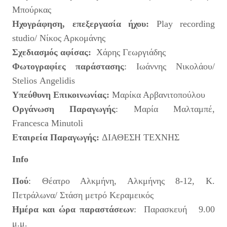
Μπούρκας
Ηχογράφηση, επεξεργασία ήχου:
Play recording
studio/ Νίκος Αρκομάνης
Σχεδιασμός αφίσας:
Χάρης Γεωργιάδης
Φωτογραφίες παράστασης
: Ιωάννης Νικολάου/
Stelios Angelidis
Υπεύθυνη Επικοινωνίας:
Μαρίκα Αρβανιτοπούλου
Οργάνωση Παραγωγής
: Μαρία Μαλταμπέ,
Francesca Minutoli
Εταιρεία Παραγωγής:
ΔΙΑΘΕΣΗ ΤΕΧΝΗΣ
Ιnfo
Πού
: Θέατρο Αλκμήνη, Αλκμήνης 8-12, Κ.
Πετράλωνα/ Στάση μετρό Κεραμεικός
Ημέρα και ώρα παρ
αστάσεων
: Παρασκευή 9.00
μ.μ.