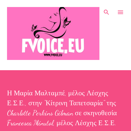
Μετάβαση στο κύριο περιεχόμενο
Η Μαρία Μαλταμπέ, μέλος Λέσχης
Ε.Σ.Ε., στην "Κίτρινη Ταπετσαρία" της
Charlotte Perkins Gilman σε σκηνοθεσία
Francesca Minutol, μέλος Λέσχης Ε.Σ.Ε.