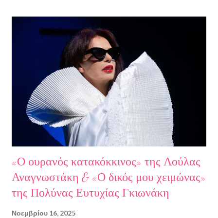
Γιάννης Παναγιωτόπουλος, η φωτογράφος Βάσια Σκυλακάκη, ο
σκηνοθέτης/παραγωγός Αδαμάντιος Πετρίτσης και ο ηθοποιός
Λουκάς Κούτρας Τη δεύτερη εκπομπή τίμησαν ο πρώην
πρόεδρος της Ε.Σ.Ε., συγγραφέας, Στάθης Βαλούκος, ο
ιστορικός συγγραφέας Δρ Ιωάννης Δασκαρόλης, η
μουσικοσυνθέτης Πέννυ Μπινιάρη και ο σκηνοθέτης Στέργιος
Παπαευαγγέλου Σκηνοθεσία: Δημήτρης Σωτηράκης Βοηθός
Σκηνοθέτης: Νεκταρία Δασκαλάκη Παρουσιάστηκαν τα βιβλία
"Ο πόλεμος δεν τελείωσε ακόμα" μυθιστόρημα του Στάθη
Βαλούκου και τα ε...
«Ο ουρανός κατακόκκινος» της Λούλας
Αναγνωστάκη & «Ο δικός μου χειμώνας»
της Πολύνας Ευτυχίας Γκιωνάκη
Νοεμβρίου 16, 2025