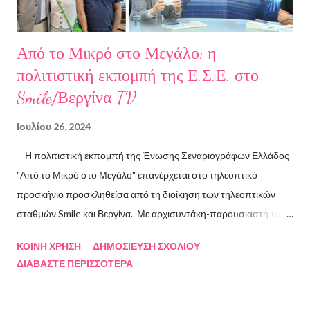
Από το Μικρό στο Μεγάλο: η
πολιτιστική εκπομπή της Ε.Σ.Ε. στο
Smile/Βεργίνα TV
Ιουλίου 26, 2024
Η πολιτιστική εκπομπή της Ένωσης Σεναριογράφων Ελλάδος
"Από το Μικρό στο Μεγάλο" επανέρχεται στο τηλεοπτικό
προσκήνιο προσκληθείσα από τη διοίκηση των τηλεοπτικών
σταθμών Smile και Βεργίνα. Με αρχισυντάκη-παρουσιαστή τον
Πρόεδρο της Ένωσης Σεναριογράφων Ελλάδος Αλέξανδρο
ΚΟΙΝΉ ΧΡΉΣΗ
ΔΗΜΟΣΊΕΥΣΗ ΣΧΟΛΊΟΥ
Κακαβά θα προβάλλεται από τις 3 Αυγούστου και κάθε Σάββατο
ΔΙΑΒΆΣΤΕ ΠΕΡΙΣΣΌΤΕΡΑ
και Κυριακή στις 18.00 από το κανάλι Smile Αθηνών. Την πρώτη
εκπομπή τίμησαν με την παρουσία τους ο καθηγητής του ΕΚΠΑ