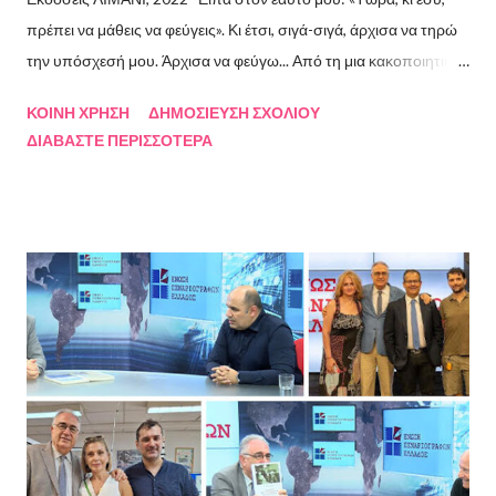
πρέπει να μάθεις να φεύγεις». Κι έτσι, σιγά-σιγά, άρχισα να τηρώ
την υπόσχεσή μου. Άρχισα να φεύγω... Από τη μια κακοποιητική
σχέση και απ’ την άλλη, από ανθρώπους τοξικούς, από
ΚΟΙΝΉ ΧΡΉΣΗ
ΔΗΜΟΣΊΕΥΣΗ ΣΧΟΛΊΟΥ
συμβάσεις ασύμβατες με το εγώ μου, από ταμπέλες που
ΔΙΑΒΆΣΤΕ ΠΕΡΙΣΣΌΤΕΡΑ
έδειχναν προς το μέρος μου αλλά εμένα η κατεύθυνσή μου ήταν
άλλη, από ελπίδες που οδηγούσαν σε απέλπιδες προσπάθειες,
από όλα εκείνα που με φυλακίζουν. Άρχισα να φεύγω και άρχισα
να ζω. Και όλα αυτά, απ’ όταν έφυγες εσύ. Λοιπόν, Ευχαριστώ.
Σχετικά με την συγγραφέα Η Ελίζα Σουφλή γεννήθηκε το 1989 και
μεγάλωσε στον Πειραιά. Αποφοίτησε από το Τμήμα Νομικής του
Αριστοτελείου Πανεπιστημίου Θεσσαλονίκης. Έχει κάνει επίσης
σπουδές στη μουσική, την ιστορία της τέχνης και τη φιλολογία
στην Ελλάδα και το εξωτερικό. Από το 2008 ασχολείται με την
πολιτιστική δημοσιογραφία και διατηρεί τον πολιτιστικό ιστότοπο
ART.harbour. Έζησε κα...