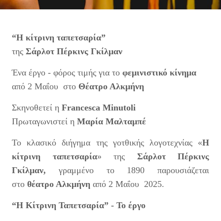
“
Η κίτρινη ταπετσαρία
”
της
Σάρλοτ Πέρκινς Γκίλμαν
Ένα έργο - φόρος τιμής για το
φεμινιστικό κίνημα
από 2 Μαΐου
στο
Θέατρο Αλκμήνη
Σκηνοθετεί η
Francesca Minutoli
Πρωταγωνιστεί η
Μαρία Μαλταμπέ
Το κλασικό διήγημα της γοτθικής λογοτεχνίας «
Η
κίτρινη ταπετσαρία
» της
Σάρλοτ Πέρκινς
Γκίλμαν,
γραμμένο το 1890 παρουσιάζεται
στο
θέατρο Αλκμήνη
από 2 Μαΐου 2025.
“Η Κίτρινη Ταπετσαρία” - Το έργο