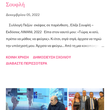
Σουφλή
Δεκεμβρίου 05, 2022
Συλλογή Πεζών σκέψεις σε παρένθεση , Ελίζα Σουφλή ~
Εκδόσεις ΛΙΜΑΝΙ, 2022 Είπα στον εαυτό μου: «Τώρα, κι εσύ,
πρέπει να μάθεις να φεύγεις». Κι έτσι, σιγά-σιγά, άρχισα να τηρώ
την υπόσχεσή μου. Άρχισα να φεύγω... Από τη μια κακοποιητική
σχέση και απ’ την άλλη, από ανθρώπους τοξικούς, από
ΚΟΙΝΉ ΧΡΉΣΗ
ΔΗΜΟΣΊΕΥΣΗ ΣΧΟΛΊΟΥ
συμβάσεις ασύμβατες με το εγώ μου, από ταμπέλες που
ΔΙΑΒΆΣΤΕ ΠΕΡΙΣΣΌΤΕΡΑ
έδειχναν προς το μέρος μου αλλά εμένα η κατεύθυνσή μου ήταν
άλλη, από ελπίδες που οδηγούσαν σε απέλπιδες προσπάθειες,
από όλα εκείνα που με φυλακίζουν. Άρχισα να φεύγω και άρχισα
να ζω. Και όλα αυτά, απ’ όταν έφυγες εσύ. Λοιπόν, Ευχαριστώ.
Σχετικά με την συγγραφέα Η Ελίζα Σουφλή γεννήθηκε το 1989 και
μεγάλωσε στον Πειραιά. Αποφοίτησε από το Τμήμα Νομικής του
Αριστοτελείου Πανεπιστημίου Θεσσαλονίκης. Έχει κάνει επίσης