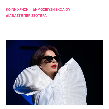
Πρόεδρο της Ένωσης Σεναριογράφων Ελλάδος Αλέξανδρο
ΚΟΙΝΉ ΧΡΉΣΗ
ΔΗΜΟΣΊΕΥΣΗ ΣΧΟΛΊΟΥ
Κακαβά θα προβάλλεται από τις 3 Αυγούστου και κάθε Σάββατο
ΔΙΑΒΆΣΤΕ ΠΕΡΙΣΣΌΤΕΡΑ
και Κυριακή στις 18.00 από το κανάλι Smile Αθηνών. Την πρώτη
εκπομπή τίμησαν με την παρουσία τους ο καθηγητής του ΕΚΠΑ
Γιάννης Παναγιωτόπουλος, η φωτογράφος Βάσια Σκυλακάκη, ο
σκηνοθέτης/παραγωγός Αδαμάντιος Πετρίτσης και ο ηθοποιός
Λουκάς Κούτρας Τη δεύτερη εκπομπή τίμησαν ο πρώην
πρόεδρος της Ε.Σ.Ε., συγγραφέας, Στάθης Βαλούκος, ο
ιστορικός συγγραφέας Δρ Ιωάννης Δασκαρόλης, η
μουσικοσυνθέτης Πέννυ Μπινιάρη και ο σκηνοθέτης Στέργιος
Παπαευαγγέλου Σκηνοθεσία: Δημήτρης Σωτηράκης Βοηθός
Σκηνοθέτης: Νεκταρία Δασκαλάκη Παρουσιάστηκαν τα βιβλία
"Ο πόλεμος δεν τελείωσε ακόμα" μυθιστόρημα του Στάθη
Βαλούκου και τα ε...