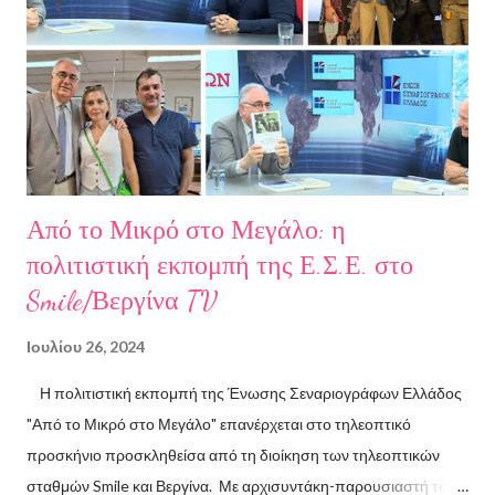
σπουδές στη μουσική, την ιστορία της τέχνης και τη φιλολογία
στην Ελλάδα και το εξωτερικό. Από το 2008 ασχολείται με την
πολιτιστική δημοσιογραφία και διατηρεί τον πολιτιστικό ιστότοπο
ART.harbour. Έζησε κα...
Από το Μικρό στο Μεγάλο: η
πολιτιστική εκπομπή της Ε.Σ.Ε. στο
Smile/Βεργίνα TV
Ιουλίου 26, 2024
Η πολιτιστική εκπομπή της Ένωσης Σεναριογράφων Ελλάδος
"Από το Μικρό στο Μεγάλο" επανέρχεται στο τηλεοπτικό
προσκήνιο προσκληθείσα από τη διοίκηση των τηλεοπτικών
σταθμών Smile και Βεργίνα. Με αρχισυντάκη-παρουσιαστή τον