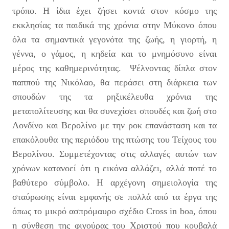
τρόπο. Η ίδια έχει ζήσει κοντά στον κόσμο της
εκκλησίας τα παιδικά της χρόνια στην Μύκονο όπου
όλα τα σημαντικά γεγονότα της ζωής, η γιορτή, η
γέννα, ο γάμος, η κηδεία και το μνημόσυνο είναι
μέρος της καθημερινότητας. Ψέλνοντας δίπλα στον
παππού της Νικόλαο, θα περάσει στη διάρκεια των
σπουδών της τα ρηξικέλευθα χρόνια της
μεταπολίτευσης και θα συνεχίσει σπουδές και ζωή στο
Λονδίνο και Βερολίνο με την ροκ επανάσταση και τα
επακόλουθα της περιόδου της πτώσης του Τείχους του
Βερολίνου. Συμμετέχοντας στις αλλαγές αυτών των
χρόνων κατανοεί ότι η εικόνα αλλάζει, αλλά ποτέ το
βαθύτερο σύμβολο. Η αρχέγονη σημειολογία της
σταύρωσης είναι εμφανής σε πολλά από τα έργα της
όπως το μικρό ασπρόμαυρο σχέδιο Cross in boa, όπου
η σύνθεση της φιγούρας του Χριστού που κουβαλά