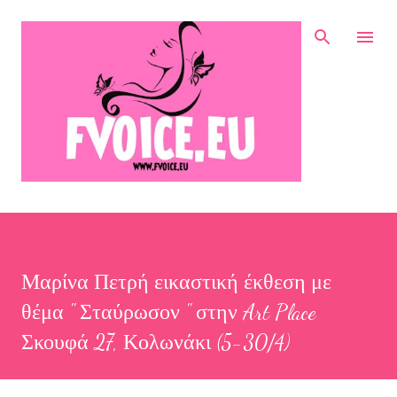
Μετάβαση στο κύριο περιεχόμενο
Μαρίνα Πετρή εικαστική έκθεση με
θέμα " Σταύρωσον " στην Art Place
Σκουφά 27, Κολωνάκι (5-30/4)