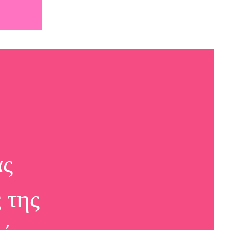
ας
 της