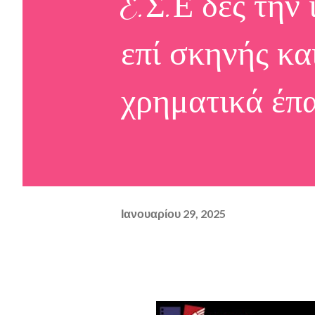
E.Σ.Ε δες την
επί σκηνής κα
χρηματικά έπ
Ιανουαρίου 29, 2025