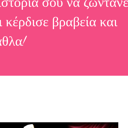
 ιστορία σου να ζωντανε
ι κέρδισε βραβεία και
αθλα!