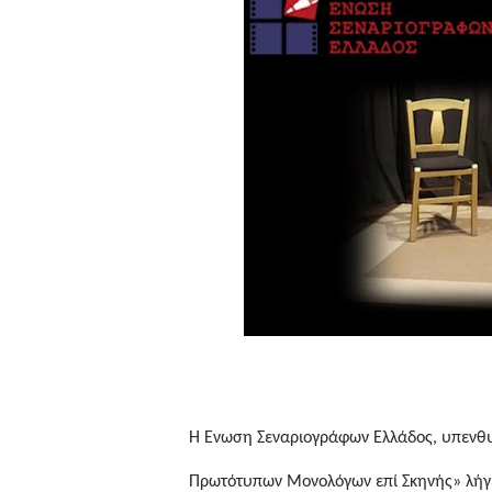
Η Ένωση Σεναριογράφων Ελλάδος, υπενθυμ
Πρωτότυπων Μονολόγων επί Σκηνής» λήγε