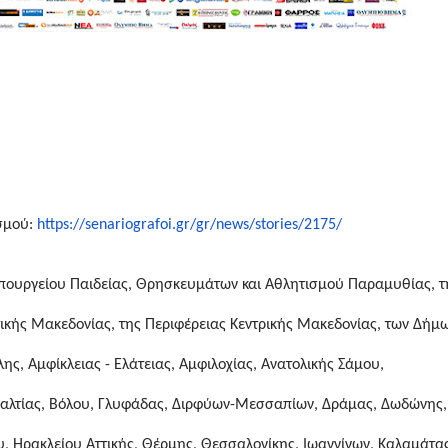
ισμού:
https://senariografoi.gr/gr/
news/stories/2175/
 Υπουργείου Παιδείας, Θρησκευμάτων και Αθλητισμού Παραμυθίας, τ
τικής Μακεδονίας, της Περιφέρειας Κεντρικής Μακεδονίας, των Δήμ
ης, Αμφίκλειας - Ελάτειας, Αμφιλοχίας, Ανατολικής Σάμου,
ισαλτίας, Βόλου, Γλυφάδας, Διρφύων-Μεσσαπίων, Δράμας, Δωδώνης,
, Ηρακλείου Αττικής, Θέρμης, Θεσσαλονίκης, Ιωαννίνων, Καλαμάτας