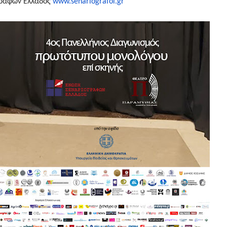
ογράφων Ελλάδος
www.senariografoi.gr