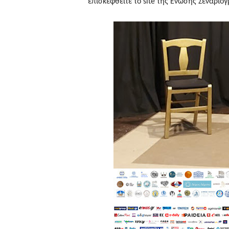
επισκεφθείτε το site της Ένωσης Σεναρι