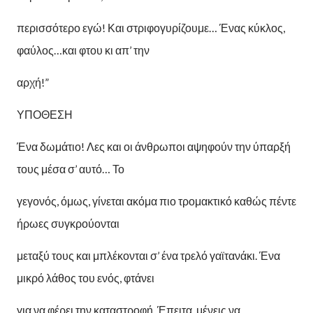
περισσότερο εγώ! Και στριφογυρίζουμε… Ένας κύκλος,
φαύλος…και φτου κι απ’ την
αρχή!”
ΥΠΟΘΕΣΗ
Ένα δωμάτιο! Λες και οι άνθρωποι αψηφούν την ύπαρξή
τους μέσα σ’ αυτό… Το
γεγονός, όμως, γίνεται ακόμα πιο τρομακτικό καθώς πέντε
ήρωες συγκρούονται
μεταξύ τους και μπλέκονται σ’ ένα τρελό γαϊτανάκι. Ένα
μικρό λάθος του ενός, φτάνει
για να φέρει την καταστροφή. Έπειτα, μένεις να