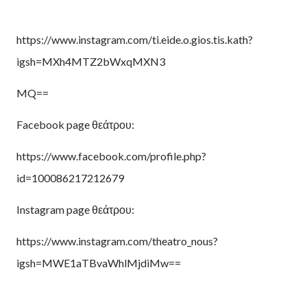
https://www.instagram.com/ti.eide.o.gios.tis.kath?
igsh=MXh4MTZ2bWxqMXN3
MQ==
Facebook page θεάτρου:
https://www.facebook.com/profile.php?
id=100086217212679
Instagram page θεάτρου:
https://www.instagram.com/theatro_nous?
igsh=MWE1aTBvaWhlMjdiMw==