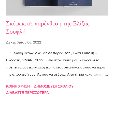
Σκέψεις σε παρένθεση της Ελίζας
Σουφλή
Δεκεμβρίου 05, 2022
Συλλογή Πεζών σκέψεις σε παρένθεση , Ελίζα Σουφλή ~
Εκδόσεις ΛΙΜΑΝΙ, 2022 Είπα στον εαυτό μου: «Τώρα, κι εσύ,
πρέπει να μάθεις να φεύγεις». Κι έτσι, σιγά-σιγά, άρχισα να τηρώ
την υπόσχεσή μου. Άρχισα να φεύγω... Από τη μια κακοποιητική
σχέση και απ’ την άλλη, από ανθρώπους τοξικούς, από
ΚΟΙΝΉ ΧΡΉΣΗ
ΔΗΜΟΣΊΕΥΣΗ ΣΧΟΛΊΟΥ
συμβάσεις ασύμβατες με το εγώ μου, από ταμπέλες που
ΔΙΑΒΆΣΤΕ ΠΕΡΙΣΣΌΤΕΡΑ
έδειχναν προς το μέρος μου αλλά εμένα η κατεύθυνσή μου ήταν
άλλη, από ελπίδες που οδηγούσαν σε απέλπιδες προσπάθειες,
από όλα εκείνα που με φυλακίζουν. Άρχισα να φεύγω και άρχισα