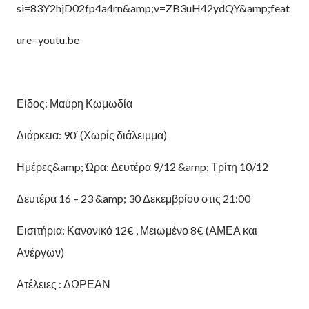
si=83Y2hjD02fp4a4rn&amp;v=ZB3uH42ydQY&amp;feat
ure=youtu.be
Είδος: Μαύρη Κωμωδία
Διάρκεια: 90′ (Χωρίς διάλειμμα)
Ημέρες&amp; Ώρα: Δευτέρα 9/12 &amp; Τρίτη 10/12
Δευτέρα 16 – 23 &amp; 30 Δεκεμβρίου στις 21:00
Εισιτήρια: Κανονικό 12€ , Μειωμένο 8€ (ΑΜΕΑ και
Ανέργων)
Ατέλειες : ΔΩΡΕΑΝ