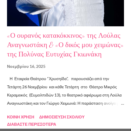
"Ο πόλεμος δεν τελείωσε ακόμα" μυθιστόρημα του Στάθη
Βαλούκου και τα ε...
«Ο ουρανός κατακόκκινος» της Λούλας
Αναγνωστάκη & «Ο δικός μου χειμώνας»
της Πολύνας Ευτυχίας Γκιωνάκη
Νοεμβρίου 16, 2025
Η Εταιρεία Θεάτρου “Χρυσηίδα”, παρουσιάζει από την
Τετάρτη 26 Νοεμβρίου και κάθε Τετάρτη στο Θέατρο Μικρός
Κεραμεικός (Ευμολπιδών 13), το θεατρικό αφιέρωμα στη Λούλα
Αναγνωστάκη και τον Γιώργο Χειμωνά: Η παράσταση ανοίγει με
το συγκλονιστικό κείμενο «Ο ουρανός κατακόκκινος» . Η ηρωίδα
ΚΟΙΝΉ ΧΡΉΣΗ
ΔΗΜΟΣΊΕΥΣΗ ΣΧΟΛΊΟΥ
αυτοπαρουσιάζεται με μαύρο χιούμορ, σαρκάζει την κοινωνία και
ΔΙΑΒΆΣΤΕ ΠΕΡΙΣΣΌΤΕΡΑ
τις ιδεολογίες που κατέρρευσαν, επιχειρώντας τη δική της