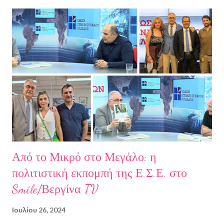
να ζω. Και όλα αυτά, απ’ όταν έφυγες εσύ. Λοιπόν, Ευχαριστώ.
Σχετικά με την συγγραφέα Η Ελίζα Σουφλή γεννήθηκε το 1989 και
μεγάλωσε στον Πειραιά. Αποφοίτησε από το Τμήμα Νομικής του
Αριστοτελείου Πανεπιστημίου Θεσσαλονίκης. Έχει κάνει επίσης
σπουδές στη μουσική, την ιστορία της τέχνης και τη φιλολογία
στην Ελλάδα και το εξωτερικό. Από το 2008 ασχολείται με την
πολιτιστική δημοσιογραφία και διατηρεί τον πολιτιστικό ιστότοπο
ART.harbour. Έζησε κα...
Από το Μικρό στο Μεγάλο: η
πολιτιστική εκπομπή της Ε.Σ.Ε. στο
Smile/Βεργίνα TV
Ιουλίου 26, 2024