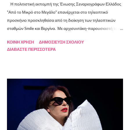
Η πολιτιστική εκπομπή της Ένωσης Σεναριογράφων Ελλάδος
"Από το Μικρό στο Μεγάλο" επανέρχεται στο τηλεοπτικό
προσκήνιο προσκληθείσα από τη διοίκηση των τηλεοπτικών
σταθμών Smile και Βεργίνα. Με αρχισυντάκη-παρουσιαστή τον
Πρόεδρο της Ένωσης Σεναριογράφων Ελλάδος Αλέξανδρο
ΚΟΙΝΉ ΧΡΉΣΗ
ΔΗΜΟΣΊΕΥΣΗ ΣΧΟΛΊΟΥ
Κακαβά θα προβάλλεται από τις 3 Αυγούστου και κάθε Σάββατο
ΔΙΑΒΆΣΤΕ ΠΕΡΙΣΣΌΤΕΡΑ
και Κυριακή στις 18.00 από το κανάλι Smile Αθηνών. Την πρώτη
εκπομπή τίμησαν με την παρουσία τους ο καθηγητής του ΕΚΠΑ
Γιάννης Παναγιωτόπουλος, η φωτογράφος Βάσια Σκυλακάκη, ο
σκηνοθέτης/παραγωγός Αδαμάντιος Πετρίτσης και ο ηθοποιός
Λουκάς Κούτρας Τη δεύτερη εκπομπή τίμησαν ο πρώην
πρόεδρος της Ε.Σ.Ε., συγγραφέας, Στάθης Βαλούκος, ο
ιστορικός συγγραφέας Δρ Ιωάννης Δασκαρόλης, η
μουσικοσυνθέτης Πέννυ Μπινιάρη και ο σκηνοθέτης Στέργιος
Παπαευαγγέλου Σκηνοθεσία: Δημήτρης Σωτηράκης Βοηθός
Σκηνοθέτης: Νεκταρία Δασκαλάκη Παρουσιάστηκαν τα βιβλία