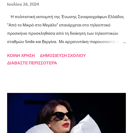
Ιουλίου 26, 2024
Η πολιτιστική εκπομπή της Ένωσης Σεναριογράφων Ελλάδος
"Από το Μικρό στο Μεγάλο" επανέρχεται στο τηλεοπτικό
προσκήνιο προσκληθείσα από τη διοίκηση των τηλεοπτικών
σταθμών Smile και Βεργίνα. Με αρχισυντάκη-παρουσιαστή τον
Πρόεδρο της Ένωσης Σεναριογράφων Ελλάδος Αλέξανδρο
ΚΟΙΝΉ ΧΡΉΣΗ
ΔΗΜΟΣΊΕΥΣΗ ΣΧΟΛΊΟΥ
Κακαβά θα προβάλλεται από τις 3 Αυγούστου και κάθε Σάββατο
ΔΙΑΒΆΣΤΕ ΠΕΡΙΣΣΌΤΕΡΑ
και Κυριακή στις 18.00 από το κανάλι Smile Αθηνών. Την πρώτη
εκπομπή τίμησαν με την παρουσία τους ο καθηγητής του ΕΚΠΑ
Γιάννης Παναγιωτόπουλος, η φωτογράφος Βάσια Σκυλακάκη, ο
σκηνοθέτης/παραγωγός Αδαμάντιος Πετρίτσης και ο ηθοποιός
Λουκάς Κούτρας Τη δεύτερη εκπομπή τίμησαν ο πρώην
πρόεδρος της Ε.Σ.Ε., συγγραφέας, Στάθης Βαλούκος, ο
ιστορικός συγγραφέας Δρ Ιωάννης Δασκαρόλης, η
μουσικοσυνθέτης Πέννυ Μπινιάρη και ο σκηνοθέτης Στέργιος
Παπαευαγγέλου Σκηνοθεσία: Δημήτρης Σωτηράκης Βοηθός