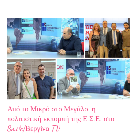
από όλα εκείνα που με φυλακίζουν. Άρχισα να φεύγω και άρχισα
να ζω. Και όλα αυτά, απ’ όταν έφυγες εσύ. Λοιπόν, Ευχαριστώ.
Σχετικά με την συγγραφέα Η Ελίζα Σουφλή γεννήθηκε το 1989 και
μεγάλωσε στον Πειραιά. Αποφοίτησε από το Τμήμα Νομικής του
Αριστοτελείου Πανεπιστημίου Θεσσαλονίκης. Έχει κάνει επίσης
σπουδές στη μουσική, την ιστορία της τέχνης και τη φιλολογία
στην Ελλάδα και το εξωτερικό. Από το 2008 ασχολείται με την
πολιτιστική δημοσιογραφία και διατηρεί τον πολιτιστικό ιστότοπο
ART.harbour. Έζησε κα...
Από το Μικρό στο Μεγάλο: η
πολιτιστική εκπομπή της Ε.Σ.Ε. στο
Smile/Βεργίνα TV