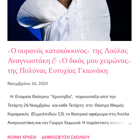
Σκηνοθέτης: Νεκταρία Δασκαλάκη Παρουσιάστηκαν τα βιβλία
"Ο πόλεμος δεν τελείωσε ακόμα" μυθιστόρημα του Στάθη
Βαλούκου και τα ε...
«Ο ουρανός κατακόκκινος» της Λούλας
Αναγνωστάκη & «Ο δικός μου χειμώνας»
της Πολύνας Ευτυχίας Γκιωνάκη
Νοεμβρίου 16, 2025
Η Εταιρεία Θεάτρου “Χρυσηίδα”, παρουσιάζει από την
Τετάρτη 26 Νοεμβρίου και κάθε Τετάρτη στο Θέατρο Μικρός
Κεραμεικός (Ευμολπιδών 13), το θεατρικό αφιέρωμα στη Λούλα
Αναγνωστάκη και τον Γιώργο Χειμωνά: Η παράσταση ανοίγει με
το συγκλονιστικό κείμενο «Ο ουρανός κατακόκκινος» . Η ηρωίδα
ΚΟΙΝΉ ΧΡΉΣΗ
ΔΗΜΟΣΊΕΥΣΗ ΣΧΟΛΊΟΥ