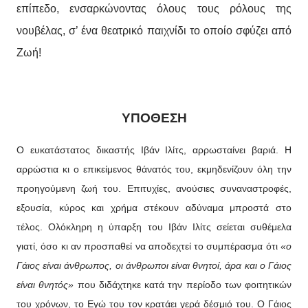
επίπεδο, ενσαρκώνοντας όλους τους ρόλους της
νουβέλας, σ’ ένα θεατρικό παιχνίδι το οποίο σφύζει από
Ζωή!
ΥΠΟΘΕΣΗ
Ο ευκατάστατος δικαστής Ιβάν Ιλίτς, αρρωσταίνει βαριά. Η
αρρώστια κι ο επικείμενος θάνατός του, εκμηδενίζουν όλη την
προηγούμενη ζωή του. Επιτυχίες, ανούσιες συναναστροφές,
εξουσία, κύρος και χρήμα στέκουν αδύναμα μπροστά στο
τέλος. Ολόκληρη η ύπαρξη του Ιβάν Ιλίτς σείεται συθέμελα
γιατί, όσο κι αν προσπαθεί να αποδεχτεί το συμπέρασμα ότι
«ο
Γάιος είναι άνθρωπος, οι άνθρωποι είναι θνητοί, άρα και ο Γάιος
είναι θνητός»
που διδάχτηκε κατά την περίοδο των φοιτητικών
του χρόνων, το Εγώ του τον κρατάει γερά δέσμιό του. Ο Γάιος