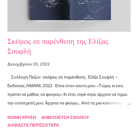
Σκέψεις σε παρένθεση της Ελίζας
Σουφλή
Δεκεμβρίου 05, 2022
Συλλογή Πεζών σκέψεις σε παρένθεση , Ελίζα Σουφλή ~
Εκδόσεις ΛΙΜΑΝΙ, 2022 Είπα στον εαυτό μου: «Τώρα, κι εσύ,
πρέπει να μάθεις να φεύγεις». Κι έτσι, σιγά-σιγά, άρχισα να τηρώ
την υπόσχεσή μου. Άρχισα να φεύγω... Από τη μια κακοποιητική
σχέση και απ’ την άλλη, από ανθρώπους τοξικούς, από
ΚΟΙΝΉ ΧΡΉΣΗ
ΔΗΜΟΣΊΕΥΣΗ ΣΧΟΛΊΟΥ
συμβάσεις ασύμβατες με το εγώ μου, από ταμπέλες που
ΔΙΑΒΆΣΤΕ ΠΕΡΙΣΣΌΤΕΡΑ
έδειχναν προς το μέρος μου αλλά εμένα η κατεύθυνσή μου ήταν
άλλη, από ελπίδες που οδηγούσαν σε απέλπιδες προσπάθειες,