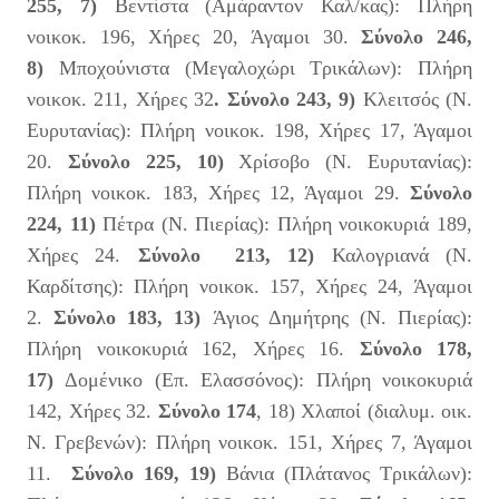
255, 7)
Βεντίστα (Αμάραντον Καλ/κας): Πλήρη
νοικοκ. 196, Χήρες 20, Άγαμοι 30.
Σύνολο 246,
8)
Μποχούνιστα (Μεγαλοχώρι Τρικάλων): Πλήρη
νοικοκ. 211, Χήρες 32
. Σύνολο 243
, 9)
Κλειτσός (Ν.
Ευρυτανίας): Πλήρη νοικοκ. 198, Χήρες 17, Άγαμοι
20.
Σύνολο
225, 10)
Χρίσοβο (Ν. Ευρυτανίας):
Πλήρη νοικοκ. 183, Χήρες 12, Άγαμοι 29.
Σύνολο
224, 11)
Πέτρα (Ν. Πιερίας): Πλήρη νοικοκυριά 189,
Χήρες 24.
Σύνολο 213, 12)
Καλογριανά (Ν.
Καρδίτσης): Πλήρη νοικοκ. 157, Χήρες 24, Άγαμοι
2.
Σύνολο 183, 13)
Άγιος Δημήτρης (Ν. Πιερίας):
Πλήρη νοικοκυριά 162, Χήρες 16.
Σύνολο 178,
17)
Δομένικο (Επ. Ελασσόνος): Πλήρη νοικοκυριά
142, Χήρες 32.
Σύνολο 174
, 18) Χλαποί (διαλυμ. οικ.
Ν. Γρεβενών): Πλήρη νοικοκ. 151, Χήρες 7, Άγαμοι
11.
Σύνολο 169, 19)
Βάνια (Πλάτανος Τρικάλων):