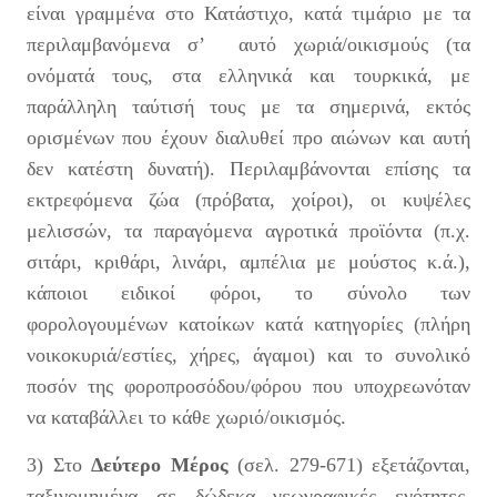
είναι γραμμένα στο Κατάστιχο, κατά τιμάριο με τα
περιλαμβανόμενα σ’ αυτό χωριά/οικισμούς (τα
ονόματά τους, στα ελληνικά και τουρκικά, με
παράλληλη ταύτισή τους με τα σημερινά, εκτός
ορισμένων που έχουν διαλυθεί προ αιώνων και αυτή
δεν κατέστη δυνατή). Περιλαμβάνονται επίσης τα
εκτρεφόμενα ζώα (πρόβατα, χοίροι), οι κυψέλες
μελισσών, τα παραγόμενα αγροτικά προϊόντα (π.χ.
σιτάρι, κριθάρι, λινάρι, αμπέλια με μούστος κ.ά.),
κάποιοι ειδικοί φόροι, το σύνολο των
φορολογουμένων κατοίκων κατά κατηγορίες (πλήρη
νοικοκυριά/εστίες, χήρες, άγαμοι) και το συνολικό
ποσόν της φοροπροσόδου/φόρου που υποχρεωνόταν
να καταβάλλει το κάθε χωριό/οικισμός.
3) Στο
Δεύτερο Μέρος
(σελ. 279-671) εξετάζονται,
ταξινομημένα σε δώδεκα γεωγραφικές ενότητες,