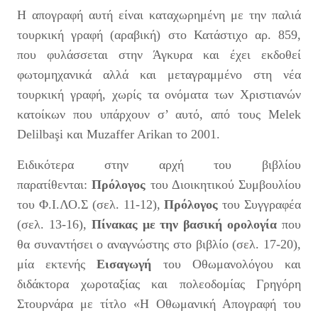
Η απογραφή αυτή είναι καταχωρημένη με την παλιά
τουρκική γραφή (αραβική) στο Κατάστιχο αρ. 859,
που φυλάσσεται στην Άγκυρα και έχει εκδοθεί
φωτομηχανικά αλλά και μεταγραμμένο στη νέα
τουρκική γραφή, χωρίς τα ονόματα των Χριστιανών
κατοίκων που υπάρχουν σ’ αυτό, από τους Melek
Delilbaşi και Muzaffer Arikan το 2001.
Ειδικότερα στην αρχή του βιβλίου
παρατίθενται:
Πρόλογος
του Διοικητικού Συμβουλίου
του Φ.Ι.ΛΟ.Σ (σελ. 11-12),
Πρόλογος
του Συγγραφέα
(σελ. 13-16),
Πίνακας με την βασική ορολογία
που
θα συναντήσει ο αναγνώστης στο βιβλίο (σελ. 17-20),
μία εκτενής
Εισαγωγή
του Οθωμανολόγου και
διδάκτορα χωροταξίας και πολεοδομίας Γρηγόρη
Στουρνάρα με τίτλο «Η Οθωμανική Απογραφή του