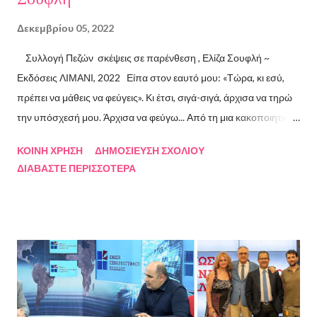
Δεκεμβρίου 05, 2022
Συλλογή Πεζών σκέψεις σε παρένθεση , Ελίζα Σουφλή ~
Εκδόσεις ΛΙΜΑΝΙ, 2022 Είπα στον εαυτό μου: «Τώρα, κι εσύ,
πρέπει να μάθεις να φεύγεις». Κι έτσι, σιγά-σιγά, άρχισα να τηρώ
την υπόσχεσή μου. Άρχισα να φεύγω... Από τη μια κακοποιητική
σχέση και απ’ την άλλη, από ανθρώπους τοξικούς, από
ΚΟΙΝΉ ΧΡΉΣΗ
ΔΗΜΟΣΊΕΥΣΗ ΣΧΟΛΊΟΥ
συμβάσεις ασύμβατες με το εγώ μου, από ταμπέλες που
ΔΙΑΒΆΣΤΕ ΠΕΡΙΣΣΌΤΕΡΑ
έδειχναν προς το μέρος μου αλλά εμένα η κατεύθυνσή μου ήταν
άλλη, από ελπίδες που οδηγούσαν σε απέλπιδες προσπάθειες,
από όλα εκείνα που με φυλακίζουν. Άρχισα να φεύγω και άρχισα
να ζω. Και όλα αυτά, απ’ όταν έφυγες εσύ. Λοιπόν, Ευχαριστώ.
Σχετικά με την συγγραφέα Η Ελίζα Σουφλή γεννήθηκε το 1989 και
μεγάλωσε στον Πειραιά. Αποφοίτησε από το Τμήμα Νομικής του
Αριστοτελείου Πανεπιστημίου Θεσσαλονίκης. Έχει κάνει επίσης
σπουδές στη μουσική, την ιστορία της τέχνης και τη φιλολογία