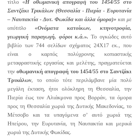
τίτλο «
Η οθωμανική απογραφή του 1454/55 στο
Σαντζάκι Τρικάλων (Θεσσαλία - Πιερία - Ευρυτανία
– Ναυπακτία - Δυτ. Φωκίδα και άλλα όμορα)»
και με
υπότιτλο
«Ονόματα κατοίκων, κτηνοτροφία,
γεωργική παραγωγή, φόροι κ.ά.
»
.
Το ογκώδες αυτό
βιβλίο των 744 σελίδων σχήματος 24Χ17 εκ., που
είναι ο καρπός πολύχρονης κοπιαστικής
μεταφραστικής εργασίας και μελέτης, πραγματεύεται
την
οθωμανική απογραφή του 1454/55 στο Σαντζάκι
Τρικάλων
, το οποίο τότε περιλάμβανε μία πολύ
μεγάλη έκταση, ήτοι ολόκληρη τη Θεσσαλία, την
Πιερία έως τον Αλιάκμονα προς Βορράν, τα όμορα
προς τη Θεσσαλία χωριά της Δυτικής Μακεδονίας, το
Μέτσοβο και τα υπαγόμενα σ’ αυτό χωριά της
Ηπείρου, την Ευρυτανία, τη Ναυπακτία και μερικά
χωριά της Δυτικής Φωκίδας.