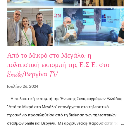
στην Ελλάδα και το εξωτερικό. Από το 2008 ασχολείται με την
πολιτιστική δημοσιογραφία και διατηρεί τον πολιτιστικό ιστότοπο
ART.harbour. Έζησε κα...
Από το Μικρό στο Μεγάλο: η
πολιτιστική εκπομπή της Ε.Σ.Ε. στο
Smile/Βεργίνα TV
Ιουλίου 26, 2024
Η πολιτιστική εκπομπή της Ένωσης Σεναριογράφων Ελλάδος
"Από το Μικρό στο Μεγάλο" επανέρχεται στο τηλεοπτικό
προσκήνιο προσκληθείσα από τη διοίκηση των τηλεοπτικών
σταθμών Smile και Βεργίνα. Με αρχισυντάκη-παρουσιαστή τον