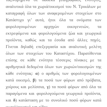
αναλυτικά όλα τα χωριά/οικισμοί του Ν. Τρικάλων με
καταγραφή όλων των αναφερομένων στοιχείων στο
Κατάστιχο γι’ αυτά, ήτοι όλα τα ονόματα των
φορολογουμένων αρχηγών οικογενειών, τα
εκτρεφόμενα και φορολογούμενα ζώα και γεωργικά
προϊόντα, καθώς και τα έσοδα από άλλες πηγές.
Γίνεται δηλαδή επεξεργασία και αναλυτική μελέτη
όλων των στοιχείων του Καταστίχου. Παρατίθενται
επίσης σε κάθε ενότητα τέσσερις πίνακες με τα
αριθμητικά δεδομένα όλων των χωριών/οικισμών της
κάθε ενότητας:
α
) ο αριθμός των φορολογουμένων
κατά οικισμό,
β
) τα ποσά των φόρων από πρόβατα,
χοίρους και μελίσσια,
γ
) τα ποσά φόρων από όλα τα
παραγόμενα και φορολογούμενα γεωργικά προϊόντα,
και
δ
) κατάσταση με το συνολικό ποσό φόρων κατά
χωριό/οικισμό και είδος.