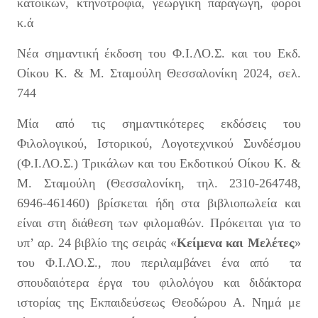
κατοίκων, κτηνοτροφία, γεωργική παραγωγή, φόροι
κ.ά
Νέα σημαντική έκδοση του Φ.Ι.ΛΟ.Σ. και του Εκδ.
Οίκου Κ. & Μ. Σταμούλη Θεσσαλονίκη 2024, σελ.
744
Μία από τις σημαντικότερες εκδόσεις του
Φιλολογικού, Ιστορικού, Λογοτεχνικού Συνδέσμου
(Φ.Ι.ΛΟ.Σ.) Τρικάλων και του Εκδοτικού Οίκου Κ. &
Μ. Σταμούλη (Θεσσαλονίκη, τηλ. 2310-264748,
6946-461460) βρίσκεται ήδη στα βιβλιοπωλεία και
είναι στη διάθεση των φιλομαθών. Πρόκειται για το
υπ’ αρ. 24 βιβλίο της σειράς «
Κείμενα και Μελέτες
»
του Φ.Ι.ΛΟ.Σ., που περιλαμβάνει ένα από τα
σπουδαιότερα έργα του φιλολόγου και διδάκτορα
ιστορίας της Εκπαιδεύσεως Θεοδώρου Α. Νημά με