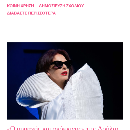
Πρόεδρο της Ένωσης Σεναριογράφων Ελλάδος Αλέξανδρο
ΚΟΙΝΉ ΧΡΉΣΗ
ΔΗΜΟΣΊΕΥΣΗ ΣΧΟΛΊΟΥ
Κακαβά θα προβάλλεται από τις 3 Αυγούστου και κάθε Σάββατο
ΔΙΑΒΆΣΤΕ ΠΕΡΙΣΣΌΤΕΡΑ
και Κυριακή στις 18.00 από το κανάλι Smile Αθηνών. Την πρώτη
εκπομπή τίμησαν με την παρουσία τους ο καθηγητής του ΕΚΠΑ
Γιάννης Παναγιωτόπουλος, η φωτογράφος Βάσια Σκυλακάκη, ο
σκηνοθέτης/παραγωγός Αδαμάντιος Πετρίτσης και ο ηθοποιός
Λουκάς Κούτρας Τη δεύτερη εκπομπή τίμησαν ο πρώην
πρόεδρος της Ε.Σ.Ε., συγγραφέας, Στάθης Βαλούκος, ο
ιστορικός συγγραφέας Δρ Ιωάννης Δασκαρόλης, η
μουσικοσυνθέτης Πέννυ Μπινιάρη και ο σκηνοθέτης Στέργιος
Παπαευαγγέλου Σκηνοθεσία: Δημήτρης Σωτηράκης Βοηθός
Σκηνοθέτης: Νεκταρία Δασκαλάκη Παρουσιάστηκαν τα βιβλία
"Ο πόλεμος δεν τελείωσε ακόμα" μυθιστόρημα του Στάθη
Βαλούκου και τα ε...
«Ο ουρανός κατακόκκινος» της Λούλας