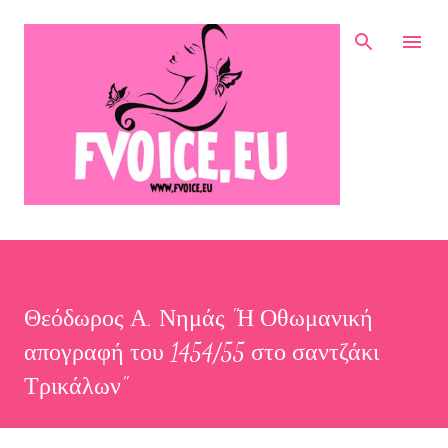
Μετάβαση στο κύριο περιεχόμενο
Θεόδωρος Α. Νημάς "Η Οθωμανική
απογραφή του 1454/55 στο σαντζάκι
Τρικάλων"