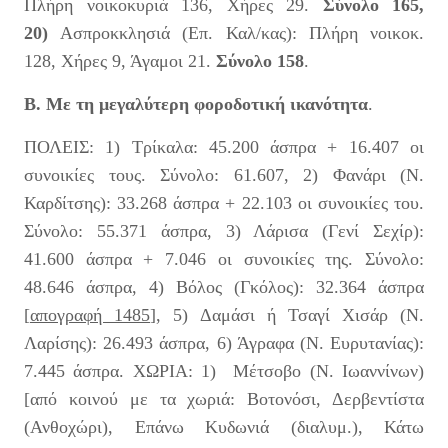
Πλήρη νοικοκυριά 136, Χήρες 29.
Σύνολο 165,
20)
Ασπροκκλησιά (Επ. Καλ/κας): Πλήρη νοικοκ.
128, Χήρες 9, Άγαμοι 21.
Σύνολο 158
.
Β. Με τη μεγαλύτερη φοροδοτική ικανότητα
.
ΠΟΛΕΙΣ: 1) Τρίκαλα: 45.200 άσπρα + 16.407 οι
συνοικίες τους. Σύνολο: 61.607, 2) Φανάρι (Ν.
Καρδίτσης): 33.268 άσπρα + 22.103 οι συνοικίες του.
Σύνολο: 55.371 άσπρα, 3) Λάρισα (Γενί Σεχίρ):
41.600 άσπρα + 7.046 οι συνοικίες της. Σύνολο:
48.646 άσπρα, 4) Βόλος (Γκόλος): 32.364 άσπρα
[
απογραφή 1485
], 5)
Δαμάσι ή Τσαγί Χισάρ (Ν.
Λαρίσης): 26.493 άσπρα, 6) Άγραφα (Ν. Ευρυτανίας):
7.445
άσπρα. ΧΩΡΙΑ: 1) Μέτσοβο (Ν. Ιωαννίνων)
[από κοινού με τα χωριά: Βοτονόσι, Δερβεντίστα
(Ανθοχώρι), Επάνω Κυδωνιά (διαλυμ.), Κάτω