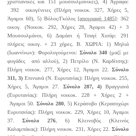
χριστιανικές και 151 μουσουλμανικές), 4) Άγραφα:
392 οικογένειες (Πλήρη νοικοκ. 327, Χήρες 5,
Άγαμοι 60), 5) Βόλος/Γκόλος [
απογραφή 1485
]: 362
οικογ. (Νοικοκ. 292, Χήρες 28, Άγαμοι 42) + 3
Μουσουλμάνοι, 6) Δαμάσι ή Τσαγί Χισάρ: 291
πλήρεις οικογ. + 23 χήρες. Β. ΧΩΡΙΑ: 1) Μηλιά
(Ιωαννίνων): Φορολογούμενοι:
Σύνολο 340
(μαζί με
φυγάδες από αλλού), 2) Πετρίλο (Ν. Καρδίτσης):
Πλήρη νοικοκ. 277, Χήρες 12, Άγαμοι 22.
Σύνολο
311, 3)
Επινιανά (Ν. Ευρυτανίας): Πλήρη νοικοκ. 255,
Χήρες 5, Άγαμοι 27.
Σύνολο 287
, 4)
Βραγγιανά
(Ευρυτανίας): Πλήρη νοικοκ. 228 + Χήρες 2 +
Άγαμοι 50.
Σύνολο 280
, 5) Κεράσοβο (Κερασοχώρι
Ευρυτανίας): Πλήρη νοικοκ. 229, Χήρες 10, Άγαμοι
37.
Σύνολο 276
, 6) Κλεινοβός (Κλεινός
Καλαμπάκας): Πλήρη νοικοκ. 231, Χήρες 22.
Σύνολο