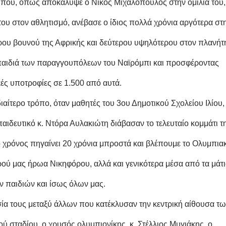
, που, όπως αποκάλυψε ο Νίκος Μιχαλόπουλος στην ομιλία του,
του στον αθλητισμό, ανέβασε ο ίδιος πολλά χρόνια αργότερα στ
ρου βουνού της Αφρικής και δεύτερου υψηλότερου στον πλανήτ
παιδιά των παραγγουπόλεων του Ναϊρόμπι και προσφέροντας
κές υποτροφίες σε 1.500 από αυτά.
ιαίτερο τρόπο, όταν μαθητές του 3ου Δημοτικού Σχολείου Ιλίου,
αιδευτικό κ. Ντόρα Αυλακιώτη διάβασαν το τελευταίο κομμάτι τ
 ο χρόνος πηγαίνει 20 χρόνια μπροστά και βλέπουμε το Ολυμπια
κρού μας ήρωα Νικηφόρου, αλλά και γενικότερα μέσα από τα μάτ
ν παιδιών και ίσως όλων μας.
ία τους μεταξύ άλλων που κατέκλυσαν την κεντρική αίθουσα τω
ύ σταδίου, ο χρυσός ολυμπιονίκης, κ. Στέλλιος Μυγιάκης, ο