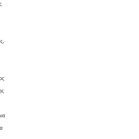
ς
ς,
ος
ης
 να
κα