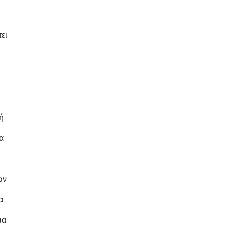
ει
ή
α
ων
α
ια