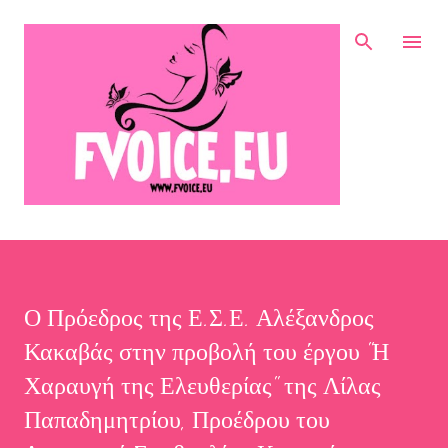
Μετάβαση στο κύριο περιεχόμενο
Ο Πρόεδρος της Ε.Σ.Ε. Αλέξανδρος
Κακαβάς στην προβολή του έργου "Η
Χαραυγή της Ελευθερίας" της Λίλας
Παπαδημητρίου, Προέδρου του