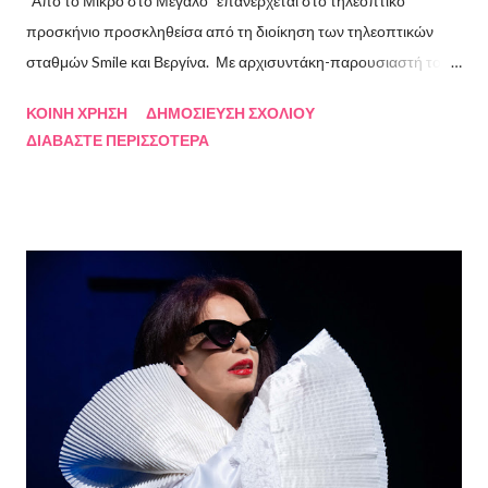
"Από το Μικρό στο Μεγάλο" επανέρχεται στο τηλεοπτικό
προσκήνιο προσκληθείσα από τη διοίκηση των τηλεοπτικών
σταθμών Smile και Βεργίνα. Με αρχισυντάκη-παρουσιαστή τον
Πρόεδρο της Ένωσης Σεναριογράφων Ελλάδος Αλέξανδρο
ΚΟΙΝΉ ΧΡΉΣΗ
ΔΗΜΟΣΊΕΥΣΗ ΣΧΟΛΊΟΥ
Κακαβά θα προβάλλεται από τις 3 Αυγούστου και κάθε Σάββατο
ΔΙΑΒΆΣΤΕ ΠΕΡΙΣΣΌΤΕΡΑ
και Κυριακή στις 18.00 από το κανάλι Smile Αθηνών. Την πρώτη
εκπομπή τίμησαν με την παρουσία τους ο καθηγητής του ΕΚΠΑ
Γιάννης Παναγιωτόπουλος, η φωτογράφος Βάσια Σκυλακάκη, ο
σκηνοθέτης/παραγωγός Αδαμάντιος Πετρίτσης και ο ηθοποιός
Λουκάς Κούτρας Τη δεύτερη εκπομπή τίμησαν ο πρώην
πρόεδρος της Ε.Σ.Ε., συγγραφέας, Στάθης Βαλούκος, ο
ιστορικός συγγραφέας Δρ Ιωάννης Δασκαρόλης, η
μουσικοσυνθέτης Πέννυ Μπινιάρη και ο σκηνοθέτης Στέργιος
Παπαευαγγέλου Σκηνοθεσία: Δημήτρης Σωτηράκης Βοηθός
Σκηνοθέτης: Νεκταρία Δασκαλάκη Παρουσιάστηκαν τα βιβλία
"Ο πόλεμος δεν τελείωσε ακόμα" μυθιστόρημα του Στάθη