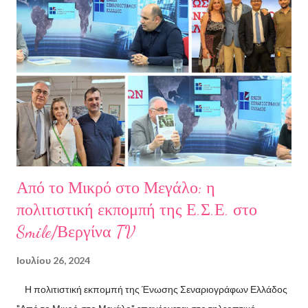
μεγάλωσε στον Πειραιά. Αποφοίτησε από το Τμήμα Νομικής του
Αριστοτελείου Πανεπιστημίου Θεσσαλονίκης. Έχει κάνει επίσης
σπουδές στη μουσική, την ιστορία της τέχνης και τη φιλολογία
στην Ελλάδα και το εξωτερικό. Από το 2008 ασχολείται με την
πολιτιστική δημοσιογραφία και διατηρεί τον πολιτιστικό ιστότοπο
ART.harbour. Έζησε κα...
Από το Μικρό στο Μεγάλο: η
πολιτιστική εκπομπή της Ε.Σ.Ε. στο
Smile/Βεργίνα TV
Ιουλίου 26, 2024
Η πολιτιστική εκπομπή της Ένωσης Σεναριογράφων Ελλάδος