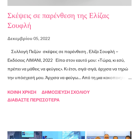
Σκέψεις σε παρένθεση της Ελίζας
Σουφλή
Δεκεμβρίου 05, 2022
Συλλογή Πεζών σκέψεις σε παρένθεση , Ελίζα Σουφλή ~
Εκδόσεις ΛΙΜΑΝΙ, 2022 Είπα στον εαυτό μου: «Τώρα, κι εσύ,
πρέπει να μάθεις να φεύγεις». Κι έτσι, σιγά-σιγά, άρχισα να τηρώ
την υπόσχεσή μου. Άρχισα να φεύγω... Από τη μια κακοποιητική
σχέση και απ’ την άλλη, από ανθρώπους τοξικούς, από
ΚΟΙΝΉ ΧΡΉΣΗ
ΔΗΜΟΣΊΕΥΣΗ ΣΧΟΛΊΟΥ
συμβάσεις ασύμβατες με το εγώ μου, από ταμπέλες που
ΔΙΑΒΆΣΤΕ ΠΕΡΙΣΣΌΤΕΡΑ
έδειχναν προς το μέρος μου αλλά εμένα η κατεύθυνσή μου ήταν
άλλη, από ελπίδες που οδηγούσαν σε απέλπιδες προσπάθειες,
από όλα εκείνα που με φυλακίζουν. Άρχισα να φεύγω και άρχισα
να ζω. Και όλα αυτά, απ’ όταν έφυγες εσύ. Λοιπόν, Ευχαριστώ.
Σχετικά με την συγγραφέα Η Ελίζα Σουφλή γεννήθηκε το 1989 και