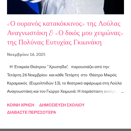
Βαλούκου και τα ε...
«Ο ουρανός κατακόκκινος» της Λούλας
Αναγνωστάκη & «Ο δικός μου χειμώνας»
της Πολύνας Ευτυχίας Γκιωνάκη
Νοεμβρίου 16, 2025
Η Εταιρεία Θεάτρου “Χρυσηίδα”, παρουσιάζει από την
Τετάρτη 26 Νοεμβρίου και κάθε Τετάρτη στο Θέατρο Μικρός
Κεραμεικός (Ευμολπιδών 13), το θεατρικό αφιέρωμα στη Λούλα
Αναγνωστάκη και τον Γιώργο Χειμωνά: Η παράσταση ανοίγει με
το συγκλονιστικό κείμενο «Ο ουρανός κατακόκκινος» . Η ηρωίδα
ΚΟΙΝΉ ΧΡΉΣΗ
ΔΗΜΟΣΊΕΥΣΗ ΣΧΟΛΊΟΥ
αυτοπαρουσιάζεται με μαύρο χιούμορ, σαρκάζει την κοινωνία και
ΔΙΑΒΆΣΤΕ ΠΕΡΙΣΣΌΤΕΡΑ
τις ιδεολογίες που κατέρρευσαν, επιχειρώντας τη δική της
προσωπική επανάσταση από μια ταράτσα στον Κορυδαλλό με