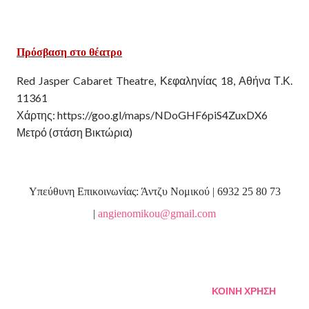
Πρόσβαση
στο
θέατρο
Red Jasper Cabaret Theatre,
Κεφαληνίας
18,
Αθήνα Τ
.
Κ
.
11361
Χάρτης: https://goo.gl/maps/NDoGHF6piS4ZuxDX6
Μετρό (στάση Βικτώρια)
Υπεύθυνη Επικοινωνίας: Άντζυ Νομικού | 6932 25 80 73
|
angienomikou
@
gmail
.
com
ΚΟΙΝΉ ΧΡΉΣΗ