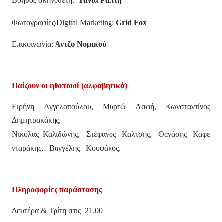
Βοηθός σκηνοθέτη:
Τάνια Ράπτη
Φωτογραφίες/
Digital
Marketing
:
Grid
Fox
Επικοινωνία:
Άντζυ Νομικού
Παίζουν οι ηθοποιοί (αλφαβητικά)
Ειρήνη Αγγελοπούλου, Μυρτώ Ασφή, Κωνσταντίνος
Δημητρακάκης,
Νικόλας Καλιδώνης, Στέφανος Καλτσής, Θανάσης Καφε
νταράκης, Βαγγέλης Κουφάκος.
Πληροφορίες παράστασης
Δευτέρα & Τρίτη στις 21.00