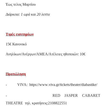
Έως τελος Μαρτίου
Διάρκεια: 1 ωρά και 20 λεπτα
Τιμές εισιτηρίων
15€ Κανονικό
Ανηλίκων/Ανέργων/ΑΜΕΑ/Ατέλειες ηθοποιών: 10€
Προπώληση
-
VIVA
:
https
://
www
.
viva
.
gr
/
tickets
/
theater
/
diabastike
/
- RED JASPER CABARET
THEATRE
τηλ
.
κρατήσεις
:
2108822551