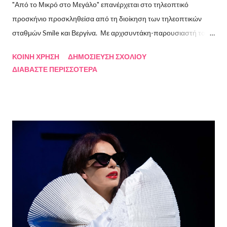
"Από το Μικρό στο Μεγάλο" επανέρχεται στο τηλεοπτικό
προσκήνιο προσκληθείσα από τη διοίκηση των τηλεοπτικών
σταθμών Smile και Βεργίνα. Με αρχισυντάκη-παρουσιαστή τον
Πρόεδρο της Ένωσης Σεναριογράφων Ελλάδος Αλέξανδρο
ΚΟΙΝΉ ΧΡΉΣΗ
ΔΗΜΟΣΊΕΥΣΗ ΣΧΟΛΊΟΥ
Κακαβά θα προβάλλεται από τις 3 Αυγούστου και κάθε Σάββατο
ΔΙΑΒΆΣΤΕ ΠΕΡΙΣΣΌΤΕΡΑ
και Κυριακή στις 18.00 από το κανάλι Smile Αθηνών. Την πρώτη
εκπομπή τίμησαν με την παρουσία τους ο καθηγητής του ΕΚΠΑ
Γιάννης Παναγιωτόπουλος, η φωτογράφος Βάσια Σκυλακάκη, ο
σκηνοθέτης/παραγωγός Αδαμάντιος Πετρίτσης και ο ηθοποιός
Λουκάς Κούτρας Τη δεύτερη εκπομπή τίμησαν ο πρώην
πρόεδρος της Ε.Σ.Ε., συγγραφέας, Στάθης Βαλούκος, ο
ιστορικός συγγραφέας Δρ Ιωάννης Δασκαρόλης, η
μουσικοσυνθέτης Πέννυ Μπινιάρη και ο σκηνοθέτης Στέργιος
Παπαευαγγέλου Σκηνοθεσία: Δημήτρης Σωτηράκης Βοηθός
Σκηνοθέτης: Νεκταρία Δασκαλάκη Παρουσιάστηκαν τα βιβλία
"Ο πόλεμος δεν τελείωσε ακόμα" μυθιστόρημα του Στάθη