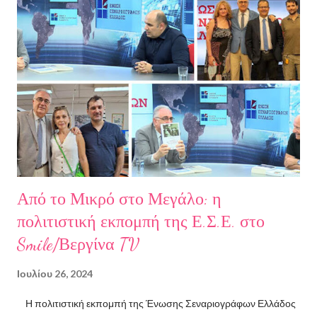
Σχετικά με την συγγραφέα Η Ελίζα Σουφλή γεννήθηκε το 1989 και
μεγάλωσε στον Πειραιά. Αποφοίτησε από το Τμήμα Νομικής του
Αριστοτελείου Πανεπιστημίου Θεσσαλονίκης. Έχει κάνει επίσης
σπουδές στη μουσική, την ιστορία της τέχνης και τη φιλολογία
στην Ελλάδα και το εξωτερικό. Από το 2008 ασχολείται με την
πολιτιστική δημοσιογραφία και διατηρεί τον πολιτιστικό ιστότοπο
ART.harbour. Έζησε κα...
Από το Μικρό στο Μεγάλο: η
πολιτιστική εκπομπή της Ε.Σ.Ε. στο
Smile/Βεργίνα TV
Ιουλίου 26, 2024
Η πολιτιστική εκπομπή της Ένωσης Σεναριογράφων Ελλάδος