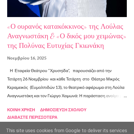
Βαλούκου και τα ε...
«Ο ουρανός κατακόκκινος» της Λούλας
Αναγνωστάκη & «Ο δικός μου χειμώνας»
της Πολύνας Ευτυχίας Γκιωνάκη
Νοεμβρίου 16, 2025
Η Εταιρεία Θεάτρου “Χρυσηίδα”, παρουσιάζει από την
Τετάρτη 26 Νοεμβρίου και κάθε Τετάρτη στο Θέατρο Μικρός
Κεραμεικός (Ευμολπιδών 13), το θεατρικό αφιέρωμα στη Λούλα
Αναγνωστάκη και τον Γιώργο Χειμωνά: Η παράσταση ανοίγει με
το συγκλονιστικό κείμενο «Ο ουρανός κατακόκκινος» . Η ηρωίδα
ΚΟΙΝΉ ΧΡΉΣΗ
ΔΗΜΟΣΊΕΥΣΗ ΣΧΟΛΊΟΥ
αυτοπαρουσιάζεται με μαύρο χιούμορ, σαρκάζει την κοινωνία και
ΔΙΑΒΆΣΤΕ ΠΕΡΙΣΣΌΤΕΡΑ
τις ιδεολογίες που κατέρρευσαν, επιχειρώντας τη δική της
προσωπική επανάσταση από μια ταράτσα στον Κορυδαλλό με
This site uses cookies from Google to deliver its services