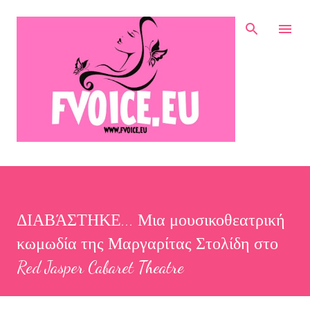
Μετάβαση στο κύριο περιεχόμενο
ΔΙΑΒΆΣΤΗΚΕ... Μια μουσικοθεατρική
κωμωδία της Μαργαρίτας Στολίδη στο
Red Jasper Cabaret Theatre