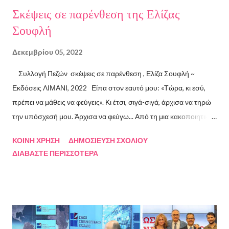
Σκέψεις σε παρένθεση της Ελίζας
Σουφλή
Δεκεμβρίου 05, 2022
Συλλογή Πεζών σκέψεις σε παρένθεση , Ελίζα Σουφλή ~
Εκδόσεις ΛΙΜΑΝΙ, 2022 Είπα στον εαυτό μου: «Τώρα, κι εσύ,
πρέπει να μάθεις να φεύγεις». Κι έτσι, σιγά-σιγά, άρχισα να τηρώ
την υπόσχεσή μου. Άρχισα να φεύγω... Από τη μια κακοποιητική
σχέση και απ’ την άλλη, από ανθρώπους τοξικούς, από
ΚΟΙΝΉ ΧΡΉΣΗ
ΔΗΜΟΣΊΕΥΣΗ ΣΧΟΛΊΟΥ
συμβάσεις ασύμβατες με το εγώ μου, από ταμπέλες που
ΔΙΑΒΆΣΤΕ ΠΕΡΙΣΣΌΤΕΡΑ
έδειχναν προς το μέρος μου αλλά εμένα η κατεύθυνσή μου ήταν
άλλη, από ελπίδες που οδηγούσαν σε απέλπιδες προσπάθειες,
από όλα εκείνα που με φυλακίζουν. Άρχισα να φεύγω και άρχισα
να ζω. Και όλα αυτά, απ’ όταν έφυγες εσύ. Λοιπόν, Ευχαριστώ.
Σχετικά με την συγγραφέα Η Ελίζα Σουφλή γεννήθηκε το 1989 και