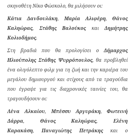
σκηνοθέτη Νίκο Φώσκολο, θα μιλήσουν οι:
Κάτια Δανδουλάκη
,
Μαρία Αλιφέρη
,
Θάνος
Καληώρας
,
Στάθης Βαλούκος
και
Δημήτρης
Κολιοδήμος
.
Στη βραδιά που θα προλογίσει ο
Δήμαρχος
Ηλιούπολης Στάθης Ψυρρόπουλος
, θα προβληθεί
ένα ολιγόλεπτο φιλμ για τη ζωή και την καριέρα του
μεγάλου δημιουργού και στίχους από τα τραγούδια
που έγραψε για τις διαχρονικές ταινίες του, θα
τραγουδήσουν οι:
Λένα Αλκαίου
,
Μπέσσυ Αργυράκη
,
Φωτεινή
Δάρρα
,
Θάνος Καληώρας
,
Ελένη
Καρακάση
,
Παναγιώτης Πετράκης
και ο