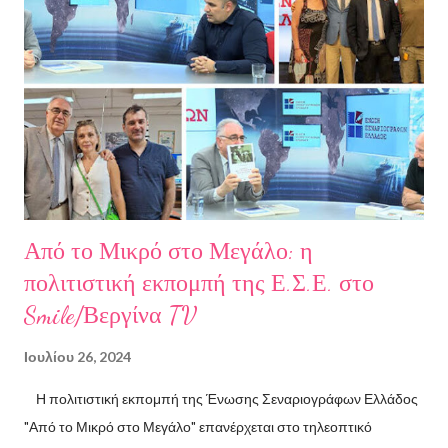
μεγάλωσε στον Πειραιά. Αποφοίτησε από το Τμήμα Νομικής του
Αριστοτελείου Πανεπιστημίου Θεσσαλονίκης. Έχει κάνει επίσης
σπουδές στη μουσική, την ιστορία της τέχνης και τη φιλολογία
στην Ελλάδα και το εξωτερικό. Από το 2008 ασχολείται με την
πολιτιστική δημοσιογραφία και διατηρεί τον πολιτιστικό ιστότοπο
ART.harbour. Έζησε κα...
Από το Μικρό στο Μεγάλο: η
πολιτιστική εκπομπή της Ε.Σ.Ε. στο
Smile/Βεργίνα TV
Ιουλίου 26, 2024
Η πολιτιστική εκπομπή της Ένωσης Σεναριογράφων Ελλάδος
"Από το Μικρό στο Μεγάλο" επανέρχεται στο τηλεοπτικό