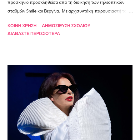
προσκήνιο προσκληθείσα από τη διοίκηση των τηλεοπτικών
σταθμών Smile και Βεργίνα. Με αρχισυντάκη-παρουσιαστή τον
Πρόεδρο της Ένωσης Σεναριογράφων Ελλάδος Αλέξανδρο
ΚΟΙΝΉ ΧΡΉΣΗ
ΔΗΜΟΣΊΕΥΣΗ ΣΧΟΛΊΟΥ
Κακαβά θα προβάλλεται από τις 3 Αυγούστου και κάθε Σάββατο
ΔΙΑΒΆΣΤΕ ΠΕΡΙΣΣΌΤΕΡΑ
και Κυριακή στις 18.00 από το κανάλι Smile Αθηνών. Την πρώτη
εκπομπή τίμησαν με την παρουσία τους ο καθηγητής του ΕΚΠΑ
Γιάννης Παναγιωτόπουλος, η φωτογράφος Βάσια Σκυλακάκη, ο
σκηνοθέτης/παραγωγός Αδαμάντιος Πετρίτσης και ο ηθοποιός
Λουκάς Κούτρας Τη δεύτερη εκπομπή τίμησαν ο πρώην
πρόεδρος της Ε.Σ.Ε., συγγραφέας, Στάθης Βαλούκος, ο
ιστορικός συγγραφέας Δρ Ιωάννης Δασκαρόλης, η
μουσικοσυνθέτης Πέννυ Μπινιάρη και ο σκηνοθέτης Στέργιος
Παπαευαγγέλου Σκηνοθεσία: Δημήτρης Σωτηράκης Βοηθός
Σκηνοθέτης: Νεκταρία Δασκαλάκη Παρουσιάστηκαν τα βιβλία
"Ο πόλεμος δεν τελείωσε ακόμα" μυθιστόρημα του Στάθη
Βαλούκου και τα ε...