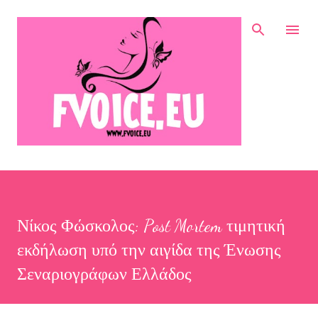
Μετάβαση στο κύριο περιεχόμενο
Νίκος Φώσκολος: Post Mortem τιμητική
εκδήλωση υπό την αιγίδα της Ένωσης
Σεναριογράφων Ελλάδος