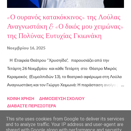
«Ο ουρανός κατακόκκινος» της Λούλας
Αναγνωστάκη & «Ο δικός μου χειμώνας»
της Πολύνας Ευτυχίας Γκιωνάκη
Νοεμβρίου 16, 2025
Η Εταιρεία Θεάτρου “Χρυσηίδα”, παρουσιάζει από την
Τετάρτη 26 Νοεμβρίου και κάθε Τετάρτη στο Θέατρο Μικρός
Κεραμεικός (Ευμολπιδών 13), το θεατρικό αφιέρωμα στη Λούλα
Αναγνωστάκη και τον Γιώργο Χειμωνά: Η παράσταση ανοίγει με
το συγκλονιστικό κείμενο «Ο ουρανός κατακόκκινος» . Η ηρωίδα
ΚΟΙΝΉ ΧΡΉΣΗ
ΔΗΜΟΣΊΕΥΣΗ ΣΧΟΛΊΟΥ
αυτοπαρουσιάζεται με μαύρο χιούμορ, σαρκάζει την κοινωνία και
ΔΙΑΒΆΣΤΕ ΠΕΡΙΣΣΌΤΕΡΑ
τις ιδεολογίες που κατέρρευσαν, επιχειρώντας τη δική της
προσωπική επανάσταση από μια ταράτσα στον Κορυδαλλό με
This site uses cookies from Google to deliver its services
and to analyze traffic. Your IP address and user-agent are
θέα τους τοίχους της φυλακής. Μια εξομολόγηση ποταμός,
shared with Google along with performance and security