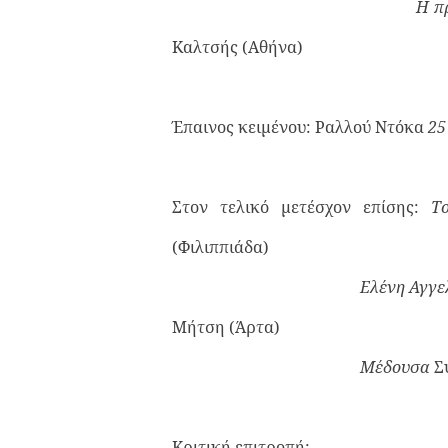
Η π
Καλτσής (Αθήνα)
Έπαινος κειμένου: Ραλλού Ντόκα
25
Στον τελικό μετέσχον επίσης:
Τ
(Φιλιππιάδα)
Ελένη Αγγε
Μήτση (Άρτα)
Μέδουσα
Σ
Κριτική επιτροπή: