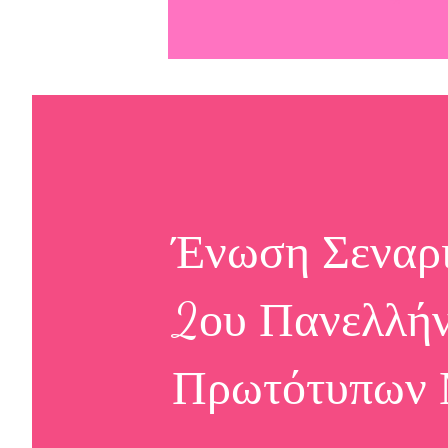
Ένωση Σεναρι
2ου Πανελλήν
Πρωτότυπων 