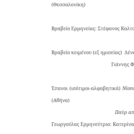
(Θεσσαλονίκη)
Βραβείο Ερμηνείας: Στέφανος Καλ
Βραβείο κειμένου (εξ ημισείας) Λ
Γιάννης Φασ
Έπανοι (ισότιμοι-αλφαβητικά)
Nion
(Αθήνα)
Παύρ απ
Γεωργούλας Ερμηνεύτρια: Κατερίνα