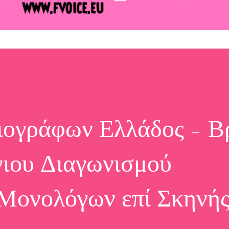
ογράφων Ελλάδος - Β
ιου Διαγωνισμού
Μονολόγων επί Σκηνή