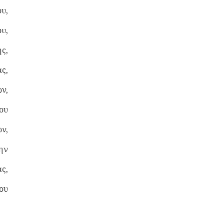
υ,
υ,
ς,
ς,
ν,
ου
ν,
ην
ς,
ου