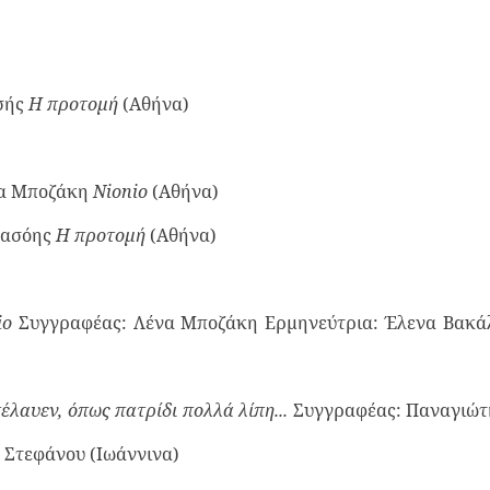
τσής
Η προτομή
(Αθήνα)
ένα Μποζάκη
Nionio
(Αθήνα)
όης
Η προτομή
(Αθήνα)
io
Συγγραφέας: Λένα Μποζάκη Ερμηνεύτρια: Έλενα Βακά
έλαυεν, όπως πατρίδι πολλά λίπη...
Συγγραφέας: Παναγιώτ
 Στεφάνου (Ιωάννινα)