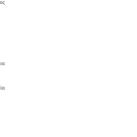
ος
ρα
ία