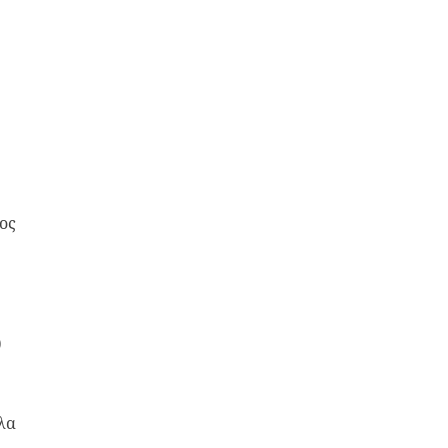
α)
ος
)
λα