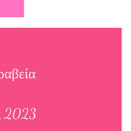
ραβεία
ς 2023