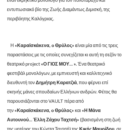
εντυπωσιακό βίο της Ζωής Διαμάντως Διμισκή, της
περιβόητης Καλόγριας.
Η
«Καραϊσκάκενα
, o
Θρύλος» ε
ίναι μία από τις τρεις
παραστάσεις με τις οποίες συνεχίζεται κι αυτή τη σεζόν το
θεατρικό project
«Ο ΓΙΟΣ ΜΟΥ...
»
.
Ένα θεατρικό
φεστιβάλ μονολόγων, με εμπνευστή και καλλιτεχνικό
διευθυντή τον
Δημήτρη Καρατζιά
, που φέρνει επί
σκηνής μάνες σπουδαίων Ελλήνων ανδρών. Φέτος θα
παρουσιάζονται στο VAULT πέρα από
την
«Καραϊσκάκενα
, o
Θρύλος»
και
«
Η Μάνα
Αυτουνού… Έλλη Ζάχου Ταχτσή
»
(βασισμένη στη ζωή
της μητέρας του Κώστα Ταχτσή) της
Κικής Μαυρίδου,
σε