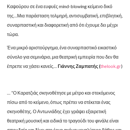
Καψούρου σε ένα ευφυές mind-blowing κείμενο δικό
της…Μια παράσταση τολμηρή, αντισυμβατική, επιβλητική,
συναρπαστική και διαφορετική από ότι έχουμε δει μέχρι
τώρα.
Ένα μικρό αριστούργημα, ένα συναρπαστικό εικαστικό
σύνολο για σεμινάριο, μια θεατρική εμπειρία που δεν θα
έπρεπε να χάσει κανείς…
Γιάννης Ζαμπατής (
thelook.gr
)
… “Ο Καρατζιάς σκηνοθέτησε με μέτρο και στεκόμενος
πίσω από το κείμενο, όπως πρέπει να στέκεται ένας
σκηνοθέτης. Ο Αντωνιάδης έχει γράψει εξαιρετική
θεατρική μουσική και ειδικά το τραγούδι του φινάλε είναι
σπουδαίο και δίνει στο έργο ακόμα μεγαλύτερο βάθος και