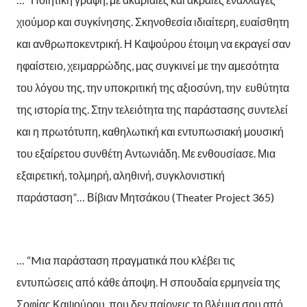
χιούμορ και συγκίνησης. Σκηνοθεσία ιδιαίτερη, ευαίσθητη
και ανθρωποκεντρική. Η Καψούρου έτοιμη να εκραγεί σαν
ηφαίστειο, χειμαρρώδης, μας συγκινεί με την αμεσότητα
του λόγου της, την υποκριτική της αξιοσύνη, την ευθύτητα
της ιστορία της. Στην τελειότητα της παράστασης συντελεί
και η πρωτότυπη, καθηλωτική και εντυπωσιακή μουσική
του εξαίρετου συνθέτη Αντωνιάδη. Με ενθουσίασε. Μια
εξαιρετική, τολμηρή, αληθινή, συγκλονιστική
παράσταση”… Βίβιαν Μητσάκου (Theater Project 365)
… “Mια παράσταση πραγματικά που κλέβει τις
εντυπώσεις από κάθε άποψη. Η σπουδαία ερμηνεία της
Σοφίας Καψούρου, που δεν παίρνεις το βλέμμα σου από