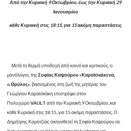
Από την Κυριακή 9 Οκτωβρίου, έως την Κυριακή 29
Ιανουαρίου
κάθε Κυριακή στις 18:15, για 15 ακόμη παραστάσεις
Μετά τη θερμή υποδοχή από κοινό και κριτικούς, ο
μονόλογος της
Σοφίας Καψούρου «Καραϊσκάκενα
,
o
Θρύλος»
, βασισμένος στη ζωή της μητέρας του
Γεώργιου Καραϊσκάκη επιστρέφει στον
Πολυχώρο
VAULT
από την Κυριακή 9 Οκτωβρίου, και
κάθε Κυριακή στις 18:15, για 15 ακόμη παραστάσεις. Ο
Δημήτρης Καρατζιάς σκηνοθετεί τη Σοφία Καψούρου σε
έναν εκρηκτικό μονόλογο για τον πολυτάραχο και