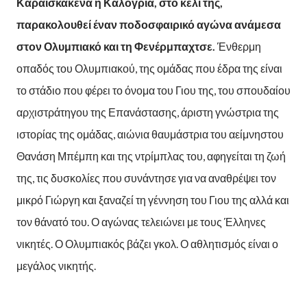
Καραϊσκάκενα η Καλόγρια, στο κελί της,
παρακολουθεί έναν ποδοσφαιρικό αγώνα ανάμεσα
στον Ολυμπιακό και τη Φενέρμπαχτσε.
Ένθερμη
οπαδός του Ολυμπιακού, της ομάδας που έδρα της είναι
το στάδιο που φέρει το όνομα του Γιου της, του σπουδαίου
αρχιστράτηγου της Επανάστασης, άριστη γνώστρια της
ιστορίας της ομάδας, αιώνια θαυμάστρια του αείμνηστου
Θανάση Μπέμπη και της ντρίμπλας του, αφηγείται τη ζωή
της, τις δυσκολίες που συνάντησε για να αναθρέψει τον
μικρό Γιώργη και ξαναζεί τη γέννηση του Γιου της αλλά και
τον θάνατό του. Ο αγώνας τελειώνει με τους Έλληνες
νικητές. Ο Ολυμπιακός βάζει γκολ. Ο αθλητισμός είναι ο
μεγάλος νικητής.