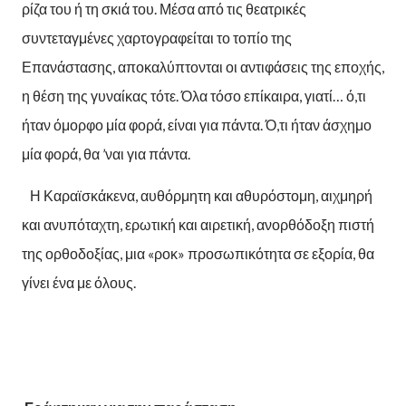
ρίζα του ή τη σκιά του. Μέσα από τις θεατρικές
συντεταγμένες χαρτογραφείται το τοπίο της
Επανάστασης, αποκαλύπτονται οι αντιφάσεις της εποχής,
η θέση της γυναίκας τότε. Όλα τόσο επίκαιρα, γιατί… ό,τι
ήταν όμορφο μία φορά, είναι για πάντα. Ό,τι ήταν άσχημο
μία φορά, θα ’ναι για πάντα.
Η Καραϊσκάκενα, αυθόρμητη και αθυρόστομη, αιχμηρή
και ανυπόταχτη, ερωτική και αιρετική, ανορθόδοξη πιστή
της ορθοδοξίας, μια «ροκ» προσωπικότητα σε εξορία, θα
γίνει ένα με όλους.