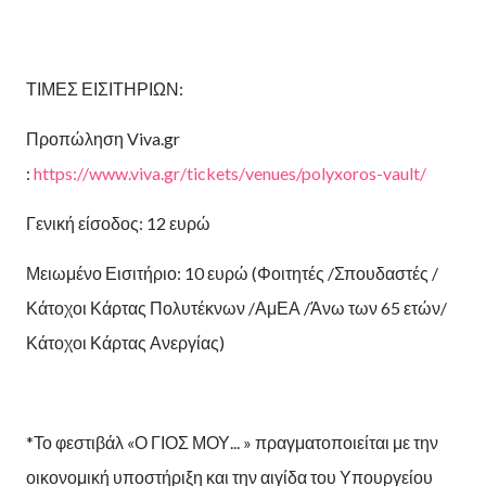
ΤΙΜΕΣ ΕΙΣΙΤΗΡΙΩΝ:
Προπώληση Viva.gr
:
https://www.viva.gr/tickets/venues/polyxoros-vault/
Γενική είσοδος: 12 ευρώ
Μειωμένο Εισιτήριο: 10 ευρώ (Φοιτητές /Σπουδαστές /
Κάτοχοι Κάρτας Πολυτέκνων /ΑμΕΑ /Άνω των 65 ετών/
Κάτοχοι Κάρτας Ανεργίας)
*Το φεστιβάλ «Ο ΓΙΟΣ ΜΟΥ... » πραγματοποιείται με την
οικονομική υποστήριξη και την αιγίδα του Υπουργείου