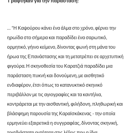
Γράφτηκαν για την παράσταση:
… “Η Καψούρου κάνει ένα άλμα στο χρόνο, φέρνει την
ηρωίδα στο σήμερα και παραδίδει ένα σαρωτικό,
ορμητικό, γήινο κείμενο, δίνοντας φωνή στη μάνα του
ήρωα της Επανάστασης και τη μετατρέπει σε αρχετυπική
φιγούρα. Η σκηνοθεσία του Καρατζιά παραδίδει μια
παράσταση πυκνή και δονούμενη, με αισθητικό
ενδιαφέρον, έτσι όπως το κατανυκτικό σκηνικό
περιβάλλον με τις αγιογραφίες και τα καντήλια,
κοντράρεται με την αισθαντική, φιλήδονη, πληθωρική και
βλάσφημη παρουσία της Καραϊσκάκενας - την οποία
ερμηνεύει εξαιρετικά η συγγραφέας, δίνοντας σκηνική,
τρισδιάστατη οντότητα στις λέξεις που η ίδια