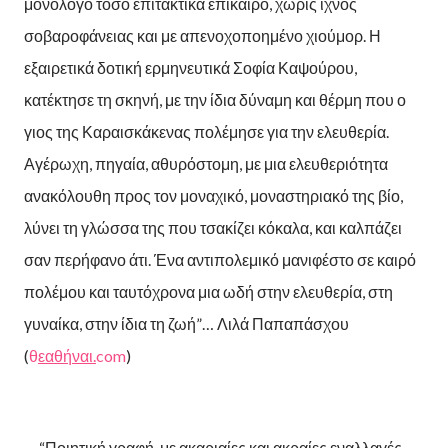
μονόλογο τόσο επιτακτικά επίκαιρο, χωρίς ίχνος
σοβαροφάνειας και με απενοχοποημένο χιούμορ. Η
εξαιρετικά δοτική ερμηνευτικά Σοφία Καψούρου,
κατέκτησε τη σκηνή, με την ίδια δύναμη και θέρμη που ο
γιος της Καραισκάκενας πολέμησε για την ελευθερία.
Αγέρωχη, πηγαία, αθυρόστομη, με μια ελευθεριότητα
ανακόλουθη προς τον μοναχικό, μοναστηριακό της βίο,
λύνει τη γλώσσα της που τσακίζει κόκαλα, και καλπάζει
σαν περήφανο άτι. Ένα αντιπολεμικό μανιφέστο σε καιρό
πολέμου και ταυτόχρονα μια ωδή στην ελευθερία, στη
γυναίκα, στην ίδια τη ζωή”… Λιλά Παπαπάσχου
(
θ
εαθήναι.
com
)
… “Ποιητική γραφή, με ακαριαίες και ακραίες εναλλαγές