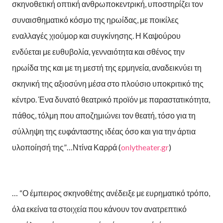
σκηνοθετική οπτική ανθρωποκεντρική, υποστηρίζει τον
συναισθηματικό κόσμο της ηρωίδας, με ποικίλες
εναλλαγές χιούμορ και συγκίνησης. Η Καψούρου
ενδύεται με ευθυβολία, γενναιότητα και σθένος την
ηρωίδα της και με τη μεστή της ερμηνεία, αναδεικνύει τη
σκηνική της αξιοσύνη μέσα στο πλούσιο υποκριτικό της
κέντρο. Ένα δυνατό θεατρικό προϊόν με παραστατικότητα,
πάθος, τόλμη που αποζημιώνει τον θεατή, τόσο για τη
σύλληψη της ευφάνταστης ιδέας όσο και για την άρτια
υλοποίησή της”…Ντίνα Καρρά (
onlytheater.gr
)
… “Ο έμπειρος σκηνοθέτης ανέδειξε με ευρηματικό τρόπο,
όλα εκείνα τα στοιχεία που κάνουν τον ανατρεπτικό