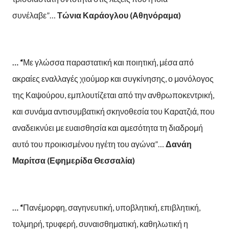
συνέλαβε”…
Τώνια Καράογλου (Αθηνόραμα)
… “
Με γλώσσα παραστατική και ποιητική, μέσα από
ακραίες εναλλαγές χιούμορ και συγκίνησης, ο μονόλογος
της Καψούρου, εμπλουτίζεται από την ανθρωποκεντρική,
και συνάμα αντισυμβατική σκηνοθεσία του Καρατζιά, που
αναδεικνύει με ευαισθησία και αμεσότητα τη διαδρομή
αυτό του προικισμένου ηγέτη του αγώνα”…
Δανάη
Μαρίτσα (Εφημερίδα Θεσσαλία)
… “
Πανέμορφη, σαγηνευτική, υποβλητική, επιβλητική,
τολμηρή, τρυφερή, συναισθηματική, καθηλωτική η