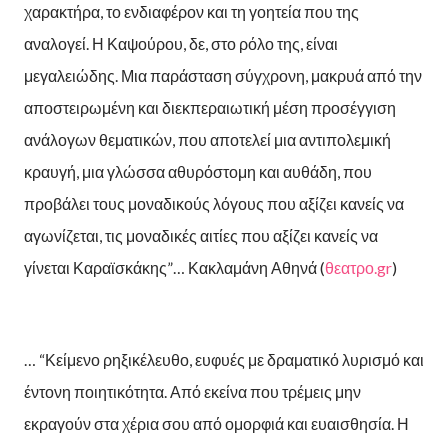
χαρακτήρα, το ενδιαφέρον και τη γοητεία που της
αναλογεί. Η Καψούρου, δε, στο ρόλο της, είναι
μεγαλειώδης. Μια παράσταση σύγχρονη, μακρυά από την
αποστειρωμένη και διεκπεραιωτική μέση προσέγγιση
ανάλογων θεματικών, που αποτελεί μια αντιπολεμική
κραυγή, μια γλώσσα αθυρόστομη και αυθάδη, που
προβάλει τους μοναδικούς λόγους που αξίζει κανείς να
αγωνίζεται, τις μοναδικές αιτίες που αξίζει κανείς να
γίνεται Καραϊσκάκης”… Κακλαμάνη Αθηνά (
θεατρο.gr
)
… “Κείμενο ρηξικέλευθο, ευφυές με δραματικό λυρισμό και
έντονη ποιητικότητα. Από εκείνα που τρέμεις μην
εκραγούν στα χέρια σου από ομορφιά και ευαισθησία. Η