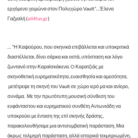
ερχόμενο χειμώνα στον Πολυχώρο Vault”…Έλενα
Γαζγαλή (
all4fun.gr
)
… “Η Καψούρου, που σκηνικά επιβάλλεται και υποκριτικά
διαστέλλεται, δίνει σάρκα και οστά, υπόσταση και λόγο
ζωντανό στην Καραϊσκάκενα. O Καρατζιάς με
σκηνοθετική ευρηματικότητα, ευαισθησία και αμεσότητα,
μετέτρεψε τη σκηνή του Vault σε χώρο ιερό μα και ανίερο,
συνάμα. Με την πρωτότυπη μουσική σύνθεση του
ευφάνταστου και ευρηματικού συνθέτη Αντωνιάδη να
υποκρούει με ένταση της επί σκηνής δράσης,
παρακολουθήσαμε μια αντισυμβατική παράσταση. Μια
άκρως τολμηρή παράσταση, αλλά ιστορικά τεκμηριωμένη,