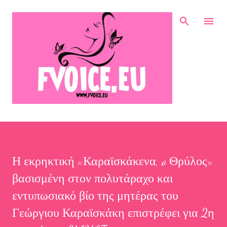
Μετάβαση στο κύριο περιεχόμενο
Η εκρηκτική «Καραϊσκάκενα, o Θρύλος»
βασισμένη στον πολυτάραχο και
εντυπωσιακό βίο της μητέρας του
Γεώργιου Καραϊσκάκη επιστρέφει για 2η