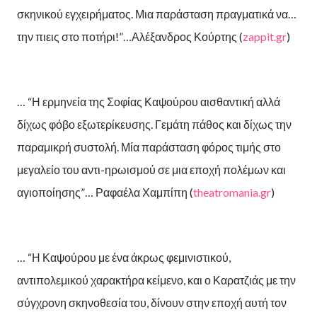
σκηνικού εγχειρήματος. Μια παράσταση πραγματικά να…
την πιεις στο ποτήρι!”…Αλέξανδρος Κούρτης (
zappit.gr
)
… “Η ερμηνεία της Σοφίας Καψούρου αισθαντική αλλά
δίχως φόβο εξωτερίκευσης. Γεμάτη πάθος και δίχως την
παραμικρή συστολή. Μία παράσταση φόρος τιμής στο
μεγαλείο του αντι-ηρωισμού σε μια εποχή πολέμων και
αγιοποίησης”… Ραφαέλα Χαμπίπη (
theatromania.gr
)
… “Η Καψούρου με ένα άκρως φεμινιστικού,
αντιπολεμικού χαρακτήρα κείμενο, και ο Καρατζιάς με την
σύγχρονη σκηνοθεσία του, δίνουν στην εποχή αυτή τον