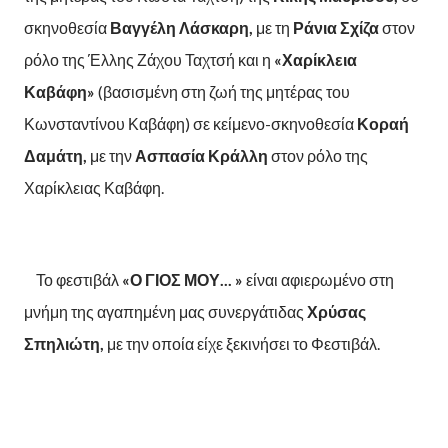
σκηνοθεσία
Βαγγέλη Λάσκαρη,
με τη
Ράνια Σχίζα
στον
ρόλο της Έλλης Ζάχου Ταχτσή και η
«Χαρίκλεια
Καβάφη
»
(βασισμένη στη ζωή της μητέρας του
Κωνσταντίνου Καβάφη) σε κείμενο-σκηνοθεσία
Κοραή
Δαμάτη,
με την
Ασπασία Κράλλη
στον ρόλο της
Χαρίκλειας Καβάφη.
Το φεστιβάλ
«Ο ΓΙΟΣ ΜΟΥ...
»
είναι αφιερωμένο στη
μνήμη της αγαπημένη μας συνεργάτιδας
Χρύσας
Σπηλιώτη,
με την οποία είχε ξεκινήσει το Φεστιβάλ.