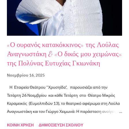
Σκηνοθέτης: Νεκταρία Δασκαλάκη Παρουσιάστηκαν τα βιβλία
"Ο πόλεμος δεν τελείωσε ακόμα" μυθιστόρημα του Στάθη
Βαλούκου και τα ε...
«Ο ουρανός κατακόκκινος» της Λούλας
Αναγνωστάκη & «Ο δικός μου χειμώνας»
της Πολύνας Ευτυχίας Γκιωνάκη
Νοεμβρίου 16, 2025
Η Εταιρεία Θεάτρου “Χρυσηίδα”, παρουσιάζει από την
Τετάρτη 26 Νοεμβρίου και κάθε Τετάρτη στο Θέατρο Μικρός
Κεραμεικός (Ευμολπιδών 13), το θεατρικό αφιέρωμα στη Λούλα
Αναγνωστάκη και τον Γιώργο Χειμωνά: Η παράσταση ανοίγει με
το συγκλονιστικό κείμενο «Ο ουρανός κατακόκκινος» . Η ηρωίδα
ΚΟΙΝΉ ΧΡΉΣΗ
ΔΗΜΟΣΊΕΥΣΗ ΣΧΟΛΊΟΥ
αυτοπαρουσιάζεται με μαύρο χιούμορ, σαρκάζει την κοινωνία και