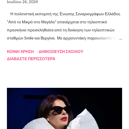
Ιουλίου 26, 2024
Η πολιτιστική εκπομπή της Ένωσης Σεναριογράφων Ελλάδος
"Από το Μικρό στο Μεγάλο" επανέρχεται στο τηλεοπτικό
προσκήνιο προσκληθείσα από τη διοίκηση των τηλεοπτικών
σταθμών Smile και Βεργίνα. Με αρχισυντάκη-παρουσιαστή τον
Πρόεδρο της Ένωσης Σεναριογράφων Ελλάδος Αλέξανδρο
ΚΟΙΝΉ ΧΡΉΣΗ
ΔΗΜΟΣΊΕΥΣΗ ΣΧΟΛΊΟΥ
Κακαβά θα προβάλλεται από τις 3 Αυγούστου και κάθε Σάββατο
ΔΙΑΒΆΣΤΕ ΠΕΡΙΣΣΌΤΕΡΑ
και Κυριακή στις 18.00 από το κανάλι Smile Αθηνών. Την πρώτη
εκπομπή τίμησαν με την παρουσία τους ο καθηγητής του ΕΚΠΑ
Γιάννης Παναγιωτόπουλος, η φωτογράφος Βάσια Σκυλακάκη, ο
σκηνοθέτης/παραγωγός Αδαμάντιος Πετρίτσης και ο ηθοποιός
Λουκάς Κούτρας Τη δεύτερη εκπομπή τίμησαν ο πρώην
πρόεδρος της Ε.Σ.Ε., συγγραφέας, Στάθης Βαλούκος, ο
ιστορικός συγγραφέας Δρ Ιωάννης Δασκαρόλης, η
μουσικοσυνθέτης Πέννυ Μπινιάρη και ο σκηνοθέτης Στέργιος
Παπαευαγγέλου Σκηνοθεσία: Δημήτρης Σωτηράκης Βοηθός