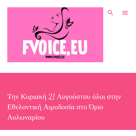
Μετάβαση στο κύριο περιεχόμενο
Την Κυριακή 21 Αυγούστου όλοι στην
Εθελοντική Αιμοδοσία στο Όριο
Αυλωναρίου