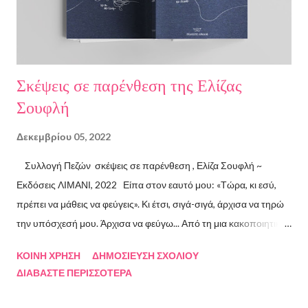
Σκέψεις σε παρένθεση της Ελίζας
Σουφλή
Δεκεμβρίου 05, 2022
Συλλογή Πεζών σκέψεις σε παρένθεση , Ελίζα Σουφλή ~
Εκδόσεις ΛΙΜΑΝΙ, 2022 Είπα στον εαυτό μου: «Τώρα, κι εσύ,
πρέπει να μάθεις να φεύγεις». Κι έτσι, σιγά-σιγά, άρχισα να τηρώ
την υπόσχεσή μου. Άρχισα να φεύγω... Από τη μια κακοποιητική
σχέση και απ’ την άλλη, από ανθρώπους τοξικούς, από
ΚΟΙΝΉ ΧΡΉΣΗ
ΔΗΜΟΣΊΕΥΣΗ ΣΧΟΛΊΟΥ
συμβάσεις ασύμβατες με το εγώ μου, από ταμπέλες που
ΔΙΑΒΆΣΤΕ ΠΕΡΙΣΣΌΤΕΡΑ
έδειχναν προς το μέρος μου αλλά εμένα η κατεύθυνσή μου ήταν
άλλη, από ελπίδες που οδηγούσαν σε απέλπιδες προσπάθειες,