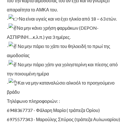
του την κάρτα αιμοδοσίας του αν έχει και να γνωρίζει
απαραίτητα το ΑΜΚΑ του.
-
Να είναι υγιείς και να έχει ηλικία από 18 ~ 63 ετών.
-
Να μην κάνει χρήση φαρμάκων (DEPON-
ΑΣΠΙΡΙΝΗ….κ.λ.π.) για 3 ημέρες.
-
Να μην πάρει το χάπι του θηλοειδή το πρωί της
αιμοδοσίας
-
Να μην πάρει χάπι για χοληστερίνη και πίεσης από
την ποιουμένη ημέρα
-
Και να μην καταναλώσει αλκοόλ το προηγούμενο
βράδυ
Τηλέφωνο πληροφοριών: :
6948367737 - Φάλαρη Μαρία ( τράπεζα Ορίου)
6975577343 - Μαρούλης Σπύρος (τράπεζα Αυλωναρίου)