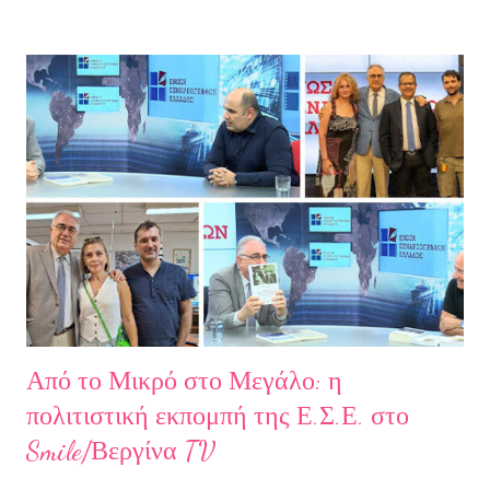
από όλα εκείνα που με φυλακίζουν. Άρχισα να φεύγω και άρχισα
να ζω. Και όλα αυτά, απ’ όταν έφυγες εσύ. Λοιπόν, Ευχαριστώ.
Σχετικά με την συγγραφέα Η Ελίζα Σουφλή γεννήθηκε το 1989 και
μεγάλωσε στον Πειραιά. Αποφοίτησε από το Τμήμα Νομικής του
Αριστοτελείου Πανεπιστημίου Θεσσαλονίκης. Έχει κάνει επίσης
σπουδές στη μουσική, την ιστορία της τέχνης και τη φιλολογία
στην Ελλάδα και το εξωτερικό. Από το 2008 ασχολείται με την
πολιτιστική δημοσιογραφία και διατηρεί τον πολιτιστικό ιστότοπο
ART.harbour. Έζησε κα...
Από το Μικρό στο Μεγάλο: η
πολιτιστική εκπομπή της Ε.Σ.Ε. στο
Smile/Βεργίνα TV