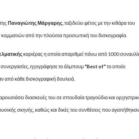
έτης
Παναγιώτης Μάργαρης
, ταξιδεύει φέτος με την κιθάρα του
 κομματιών από την πλούσια προσωπική του δισκογραφία.
ελματικής
καριέρας η οποία απαριθμεί πάνω από 1000 συναυλίε
 συνεργασίες, ηχογράφησε το άλμπουμ
“Best of”
το οποίο
αν από κάθε δισκογραφική δουλειά.
 παρουσιάσει διασκευές του σε σπουδαία τραγούδια και ορχηστρικ
μουσικής σκηνής, καθώς και δικές του συνθέσεις που αγαπήθηκα