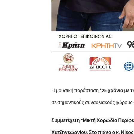
Η μουσική παράσταση
“25 χρόνια με τ
σε σημαντικούς συναυλιακούς χώρους σ
Συμμετέχει η "Μικτή Χορωδία Περιφε
Χατζηγεωργίου. Στο πιάνο ο κ. Νίκος