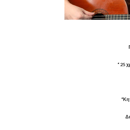
“ 25 
“Κη
Δε