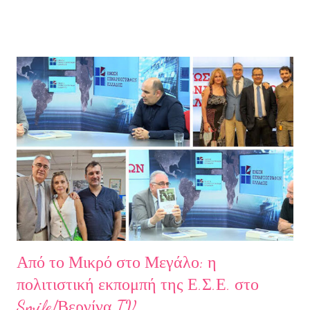
άλλη, από ελπίδες που οδηγούσαν σε απέλπιδες προσπάθειες,
από όλα εκείνα που με φυλακίζουν. Άρχισα να φεύγω και άρχισα
να ζω. Και όλα αυτά, απ’ όταν έφυγες εσύ. Λοιπόν, Ευχαριστώ.
Σχετικά με την συγγραφέα Η Ελίζα Σουφλή γεννήθηκε το 1989 και
μεγάλωσε στον Πειραιά. Αποφοίτησε από το Τμήμα Νομικής του
Αριστοτελείου Πανεπιστημίου Θεσσαλονίκης. Έχει κάνει επίσης
σπουδές στη μουσική, την ιστορία της τέχνης και τη φιλολογία
στην Ελλάδα και το εξωτερικό. Από το 2008 ασχολείται με την
πολιτιστική δημοσιογραφία και διατηρεί τον πολιτιστικό ιστότοπο
ART.harbour. Έζησε κα...
Από το Μικρό στο Μεγάλο: η
πολιτιστική εκπομπή της Ε.Σ.Ε. στο
Smile/Βεργίνα TV