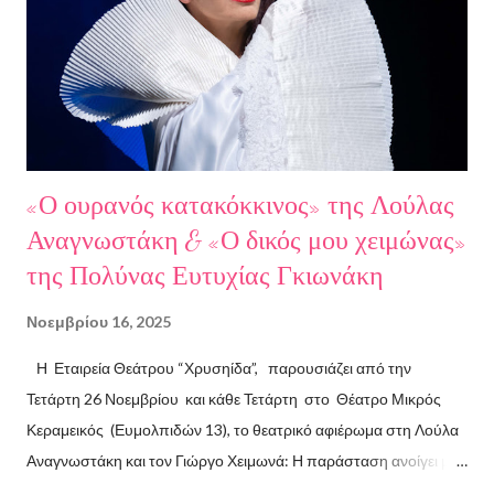
Παπαευαγγέλου Σκηνοθεσία: Δημήτρης Σωτηράκης Βοηθός
Σκηνοθέτης: Νεκταρία Δασκαλάκη Παρουσιάστηκαν τα βιβλία
"Ο πόλεμος δεν τελείωσε ακόμα" μυθιστόρημα του Στάθη
Βαλούκου και τα ε...
«Ο ουρανός κατακόκκινος» της Λούλας
Αναγνωστάκη & «Ο δικός μου χειμώνας»
της Πολύνας Ευτυχίας Γκιωνάκη
Νοεμβρίου 16, 2025
Η Εταιρεία Θεάτρου “Χρυσηίδα”, παρουσιάζει από την
Τετάρτη 26 Νοεμβρίου και κάθε Τετάρτη στο Θέατρο Μικρός
Κεραμεικός (Ευμολπιδών 13), το θεατρικό αφιέρωμα στη Λούλα
Αναγνωστάκη και τον Γιώργο Χειμωνά: Η παράσταση ανοίγει με
το συγκλονιστικό κείμενο «Ο ουρανός κατακόκκινος» . Η ηρωίδα