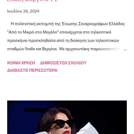
Ιουλίου 26, 2024
Η πολιτιστική εκπομπή της Ένωσης Σεναριογράφων Ελλάδος
"Από το Μικρό στο Μεγάλο" επανέρχεται στο τηλεοπτικό
προσκήνιο προσκληθείσα από τη διοίκηση των τηλεοπτικών
σταθμών Smile και Βεργίνα. Με αρχισυντάκη-παρουσιαστή τον
Πρόεδρο της Ένωσης Σεναριογράφων Ελλάδος Αλέξανδρο
ΚΟΙΝΉ ΧΡΉΣΗ
ΔΗΜΟΣΊΕΥΣΗ ΣΧΟΛΊΟΥ
Κακαβά θα προβάλλεται από τις 3 Αυγούστου και κάθε Σάββατο
ΔΙΑΒΆΣΤΕ ΠΕΡΙΣΣΌΤΕΡΑ
και Κυριακή στις 18.00 από το κανάλι Smile Αθηνών. Την πρώτη
εκπομπή τίμησαν με την παρουσία τους ο καθηγητής του ΕΚΠΑ
Γιάννης Παναγιωτόπουλος, η φωτογράφος Βάσια Σκυλακάκη, ο
σκηνοθέτης/παραγωγός Αδαμάντιος Πετρίτσης και ο ηθοποιός
Λουκάς Κούτρας Τη δεύτερη εκπομπή τίμησαν ο πρώην
πρόεδρος της Ε.Σ.Ε., συγγραφέας, Στάθης Βαλούκος, ο
ιστορικός συγγραφέας Δρ Ιωάννης Δασκαρόλης, η
μουσικοσυνθέτης Πέννυ Μπινιάρη και ο σκηνοθέτης Στέργιος