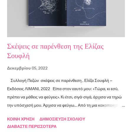
Σκέψεις σε παρένθεση της Ελίζας
Σουφλή
Δεκεμβρίου 05, 2022
Συλλογή Πεζών σκέψεις σε παρένθεση , Ελίζα Σουφλή ~
Εκδόσεις ΛΙΜΑΝΙ, 2022 Είπα στον εαυτό μου: «Τώρα, κι εσύ,
πρέπει να μάθεις να φεύγεις». Κι έτσι, σιγά-σιγά, άρχισα να τηρώ
την υπόσχεσή μου. Άρχισα να φεύγω... Από τη μια κακοποιητική
σχέση και απ’ την άλλη, από ανθρώπους τοξικούς, από
ΚΟΙΝΉ ΧΡΉΣΗ
ΔΗΜΟΣΊΕΥΣΗ ΣΧΟΛΊΟΥ
συμβάσεις ασύμβατες με το εγώ μου, από ταμπέλες που
ΔΙΑΒΆΣΤΕ ΠΕΡΙΣΣΌΤΕΡΑ
έδειχναν προς το μέρος μου αλλά εμένα η κατεύθυνσή μου ήταν