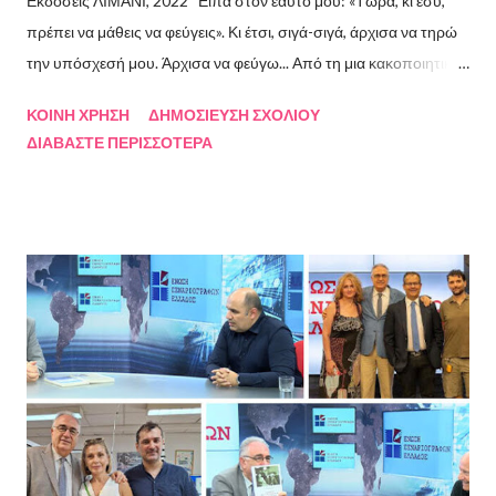
Εκδόσεις ΛΙΜΑΝΙ, 2022 Είπα στον εαυτό μου: «Τώρα, κι εσύ,
πρέπει να μάθεις να φεύγεις». Κι έτσι, σιγά-σιγά, άρχισα να τηρώ
την υπόσχεσή μου. Άρχισα να φεύγω... Από τη μια κακοποιητική
σχέση και απ’ την άλλη, από ανθρώπους τοξικούς, από
ΚΟΙΝΉ ΧΡΉΣΗ
ΔΗΜΟΣΊΕΥΣΗ ΣΧΟΛΊΟΥ
συμβάσεις ασύμβατες με το εγώ μου, από ταμπέλες που
ΔΙΑΒΆΣΤΕ ΠΕΡΙΣΣΌΤΕΡΑ
έδειχναν προς το μέρος μου αλλά εμένα η κατεύθυνσή μου ήταν
άλλη, από ελπίδες που οδηγούσαν σε απέλπιδες προσπάθειες,
από όλα εκείνα που με φυλακίζουν. Άρχισα να φεύγω και άρχισα
να ζω. Και όλα αυτά, απ’ όταν έφυγες εσύ. Λοιπόν, Ευχαριστώ.
Σχετικά με την συγγραφέα Η Ελίζα Σουφλή γεννήθηκε το 1989 και
μεγάλωσε στον Πειραιά. Αποφοίτησε από το Τμήμα Νομικής του
Αριστοτελείου Πανεπιστημίου Θεσσαλονίκης. Έχει κάνει επίσης
σπουδές στη μουσική, την ιστορία της τέχνης και τη φιλολογία
στην Ελλάδα και το εξωτερικό. Από το 2008 ασχολείται με την
πολιτιστική δημοσιογραφία και διατηρεί τον πολιτιστικό ιστότοπο
ART.harbour. Έζησε κα...