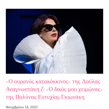
Γιάννης Παναγιωτόπουλος, η φωτογράφος Βάσια Σκυλακάκη, ο
σκηνοθέτης/παραγωγός Αδαμάντιος Πετρίτσης και ο ηθοποιός
Λουκάς Κούτρας Τη δεύτερη εκπομπή τίμησαν ο πρώην
πρόεδρος της Ε.Σ.Ε., συγγραφέας, Στάθης Βαλούκος, ο
ιστορικός συγγραφέας Δρ Ιωάννης Δασκαρόλης, η
μουσικοσυνθέτης Πέννυ Μπινιάρη και ο σκηνοθέτης Στέργιος
Παπαευαγγέλου Σκηνοθεσία: Δημήτρης Σωτηράκης Βοηθός
Σκηνοθέτης: Νεκταρία Δασκαλάκη Παρουσιάστηκαν τα βιβλία
"Ο πόλεμος δεν τελείωσε ακόμα" μυθιστόρημα του Στάθη
Βαλούκου και τα ε...
«Ο ουρανός κατακόκκινος» της Λούλας
Αναγνωστάκη & «Ο δικός μου χειμώνας»
της Πολύνας Ευτυχίας Γκιωνάκη
Νοεμβρίου 16, 2025