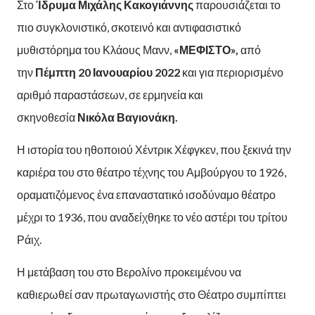
Στο
Ίδρυμα Μιχάλης Κακογιάννης
παρουσιάζεται το
πιο συγκλονιστικό, σκοτεινό και αντιφασιστικό
μυθιστόρημα του Κλάους Μανν,
«ΜΕΦΙΣΤΟ»,
από
την
Πέμπτη 20 Ιανουαρίου 2022
και για περιορισμένο
αριθμό παραστάσεων, σε ερμηνεία και
σκηνοθεσία
Νικόλα Βαγιονάκη.
Η ιστορία του ηθοποιού Χέντρικ Χέφγκεν, που ξεκινά την
καριέρα του στο θέατρο τέχνης του Αμβούργου το 1926,
οραματιζόμενος ένα επαναστατικό ισοδύναμο θέατρο
μέχρι το 1936, που αναδείχθηκε το νέο αστέρι του τρίτου
Ράιχ.
Η μετάβαση του στο Βερολίνο προκειμένου να
καθιερωθεί σαν πρωταγωνιστής στο Θέατρο συμπίπτει