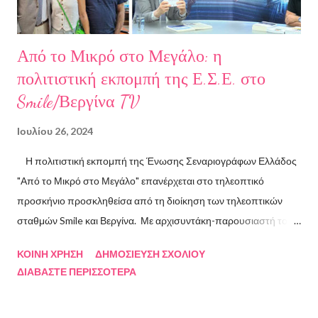
Από το Μικρό στο Μεγάλο: η
πολιτιστική εκπομπή της Ε.Σ.Ε. στο
Smile/Βεργίνα TV
Ιουλίου 26, 2024
Η πολιτιστική εκπομπή της Ένωσης Σεναριογράφων Ελλάδος
"Από το Μικρό στο Μεγάλο" επανέρχεται στο τηλεοπτικό
προσκήνιο προσκληθείσα από τη διοίκηση των τηλεοπτικών
σταθμών Smile και Βεργίνα. Με αρχισυντάκη-παρουσιαστή τον
Πρόεδρο της Ένωσης Σεναριογράφων Ελλάδος Αλέξανδρο
ΚΟΙΝΉ ΧΡΉΣΗ
ΔΗΜΟΣΊΕΥΣΗ ΣΧΟΛΊΟΥ
Κακαβά θα προβάλλεται από τις 3 Αυγούστου και κάθε Σάββατο
ΔΙΑΒΆΣΤΕ ΠΕΡΙΣΣΌΤΕΡΑ
και Κυριακή στις 18.00 από το κανάλι Smile Αθηνών. Την πρώτη
εκπομπή τίμησαν με την παρουσία τους ο καθηγητής του ΕΚΠΑ