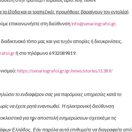
α τα έξοδα και οι τραπεζικές προμήθειες βαραίνουν τον εντολέα
).
λούμε επικοινωνήστε στη διεύθυνση
info@senariografoi.gr
.
διαδικτυακό τόπο μας και για τυχόν απορίες ή διευκρινίσεις,
afoi.gr
ή στο τηλέφωνο 6932089819.
ωνισμού:
https://senariografoi.gr/gr/news/stories/i1389/
κδηλώσει το ενδιαφέρον σας για παρόμοιες υπηρεσίες κατά το
ωρίς να έχετε ρητά εναντιωθεί. Η ηλεκτρονική διεύθυνση
κλειστικά για την αποστολή ενημερώσεων σχετικά με τις
άφων Ελλάδος. Εάν παρόλα αυτά επιθυμείτε να διαγραφείτε από