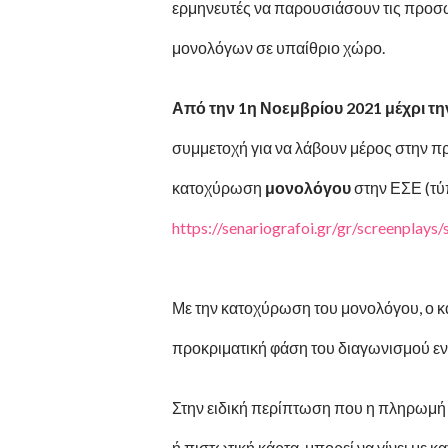
ερμηνευτές να παρουσιάσουν τις προσ
μονολόγων σε υπαίθριο χώρο.
Από την 1η Νοεμβρίου 2021 μέχρι τη
συμμετοχή για να λάβουν μέρος στην 
κατοχύρωση
μονολόγου
στην ΕΣΕ (τύ
https://senariografoi.gr/gr/screenplays/
Με την κατοχύρωση του μονολόγου, ο κ
προκριματική φάση του διαγωνισμού εν
Στην ειδική περίπτωση που η πληρωμή 
ή πιστωτική κάρτα, μπορεί να γίνει με 