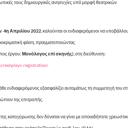
ωπικές τους δημιουργικές ανησυχίες υπό μορφή θεατρικών
ν 4η Απριλίου 2022
, καλούνται οι ενδιαφερόμενοι να υποβάλλο
προκριματική φάση, πραγματοποιώντας
πος έργου:
Μονόλογος επί σκηνής
), στη διεύθυνση:
screenplays-registration/
άθε ενδιαφερόμενος εξασφαλίζει αυτομάτως τη συμμετοχή του σ
ώπιον της επιτροπής.
της κατοχύρωσης δεν δύναται να γίνει με οποιαδήποτε χρεωστικ
κατάθεση στην τράπεζα Πειραιώς αριθ. λογ. IBAN