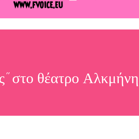
ές" στο θέατρο Αλκμήνη