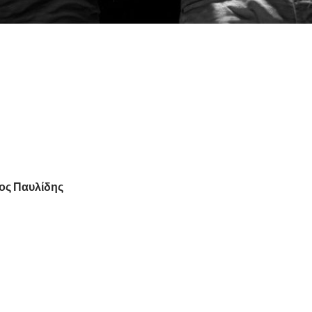
νος Παυλίδης