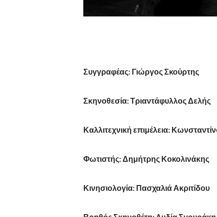
Συγγραφέας: Γιώργος Σκούρτης
Σκηνοθεσία: Τριαντάφυλλος Δελής
Καλλιτεχνική επιμέλεια: Κωνσταντί
Φωτιστής: Δημήτρης Κοκολινάκης
Κινησιολογία: Πασχαλιά Ακριτίδου
Βοηθός Σκηνοθέτη:
Λυδία Σγουράκη