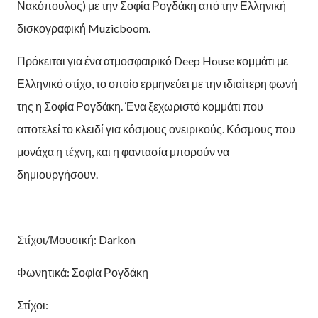
Νακόπουλος) με την Σοφία Ρογδάκη από την Ελληνική
δισκογραφική Muzicboom.
Πρόκειται για ένα ατμοσφαιρικό Deep House κομμάτι με
Ελληνικό στίχο, το οποίο ερμηνεύει με την ιδιαίτερη φωνή
της η Σοφία Ρογδάκη. Ένα ξεχωριστό κομμάτι που
αποτελεί το κλειδί για κόσμους ονειρικούς. Κόσμους που
μονάχα η τέχνη, και η φαντασία μπορούν να
δημιουργήσουν.
Στίχοι/Μουσική: Darkon
Φωνητικά: Σοφία Ρογδάκη
Στίχοι: