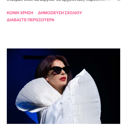
Πρόεδρο της Ένωσης Σεναριογράφων Ελλάδος Αλέξανδρο
ΚΟΙΝΉ ΧΡΉΣΗ
ΔΗΜΟΣΊΕΥΣΗ ΣΧΟΛΊΟΥ
Κακαβά θα προβάλλεται από τις 3 Αυγούστου και κάθε Σάββατο
ΔΙΑΒΆΣΤΕ ΠΕΡΙΣΣΌΤΕΡΑ
και Κυριακή στις 18.00 από το κανάλι Smile Αθηνών. Την πρώτη
εκπομπή τίμησαν με την παρουσία τους ο καθηγητής του ΕΚΠΑ
Γιάννης Παναγιωτόπουλος, η φωτογράφος Βάσια Σκυλακάκη, ο
σκηνοθέτης/παραγωγός Αδαμάντιος Πετρίτσης και ο ηθοποιός
Λουκάς Κούτρας Τη δεύτερη εκπομπή τίμησαν ο πρώην
πρόεδρος της Ε.Σ.Ε., συγγραφέας, Στάθης Βαλούκος, ο
ιστορικός συγγραφέας Δρ Ιωάννης Δασκαρόλης, η
μουσικοσυνθέτης Πέννυ Μπινιάρη και ο σκηνοθέτης Στέργιος
Παπαευαγγέλου Σκηνοθεσία: Δημήτρης Σωτηράκης Βοηθός
Σκηνοθέτης: Νεκταρία Δασκαλάκη Παρουσιάστηκαν τα βιβλία
"Ο πόλεμος δεν τελείωσε ακόμα" μυθιστόρημα του Στάθη
Βαλούκου και τα ε...