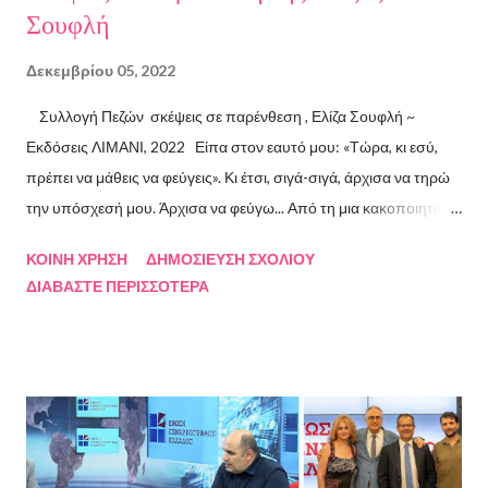
Σουφλή
Δεκεμβρίου 05, 2022
Συλλογή Πεζών σκέψεις σε παρένθεση , Ελίζα Σουφλή ~
Εκδόσεις ΛΙΜΑΝΙ, 2022 Είπα στον εαυτό μου: «Τώρα, κι εσύ,
πρέπει να μάθεις να φεύγεις». Κι έτσι, σιγά-σιγά, άρχισα να τηρώ
την υπόσχεσή μου. Άρχισα να φεύγω... Από τη μια κακοποιητική
σχέση και απ’ την άλλη, από ανθρώπους τοξικούς, από
ΚΟΙΝΉ ΧΡΉΣΗ
ΔΗΜΟΣΊΕΥΣΗ ΣΧΟΛΊΟΥ
συμβάσεις ασύμβατες με το εγώ μου, από ταμπέλες που
ΔΙΑΒΆΣΤΕ ΠΕΡΙΣΣΌΤΕΡΑ
έδειχναν προς το μέρος μου αλλά εμένα η κατεύθυνσή μου ήταν
άλλη, από ελπίδες που οδηγούσαν σε απέλπιδες προσπάθειες,
από όλα εκείνα που με φυλακίζουν. Άρχισα να φεύγω και άρχισα
να ζω. Και όλα αυτά, απ’ όταν έφυγες εσύ. Λοιπόν, Ευχαριστώ.
Σχετικά με την συγγραφέα Η Ελίζα Σουφλή γεννήθηκε το 1989 και
μεγάλωσε στον Πειραιά. Αποφοίτησε από το Τμήμα Νομικής του
Αριστοτελείου Πανεπιστημίου Θεσσαλονίκης. Έχει κάνει επίσης