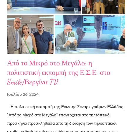
σπουδές στη μουσική, την ιστορία της τέχνης και τη φιλολογία
στην Ελλάδα και το εξωτερικό. Από το 2008 ασχολείται με την
πολιτιστική δημοσιογραφία και διατηρεί τον πολιτιστικό ιστότοπο
ART.harbour. Έζησε κα...
Από το Μικρό στο Μεγάλο: η
πολιτιστική εκπομπή της Ε.Σ.Ε. στο
Smile/Βεργίνα TV
Ιουλίου 26, 2024
Η πολιτιστική εκπομπή της Ένωσης Σεναριογράφων Ελλάδος
"Από το Μικρό στο Μεγάλο" επανέρχεται στο τηλεοπτικό
προσκήνιο προσκληθείσα από τη διοίκηση των τηλεοπτικών
σταθμών Smile και Βεργίνα. Με αρχισυντάκη-παρουσιαστή τον