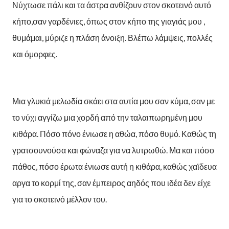
Νύχτωσε πάλι και τα άστρα ανθίζουν στον σκοτεινό αυτό
κήπο,σαν γαρδένιες, όπως στον κήπο της γιαγιάς μου ,
θυμάμαι, μύριζε η πλάση άνοιξη. Βλέπω λάμψεις, πολλές
και όμορφες.
Μια γλυκιά μελωδία σκάει στα αυτία μου σαν κύμα, σαν με
το νύχι αγγίζω μια χορδή από την ταλαιπωρημένη μου
κιθάρα. Πόσο πόνο ένιωσε η αθώα, πόσο θυμό. Καθώς τη
γρατσουνούσα και φώναζα για να λυτρωθώ. Μα και πόσο
πάθος, πόσο έρωτα ένιωσε αυτή η κιθάρα, καθώς χαϊδευα
αργα το κορμί της, σαν έμπειρος αηδός που ιδέα δεν είχε
για το σκοτεινό μέλλον του.