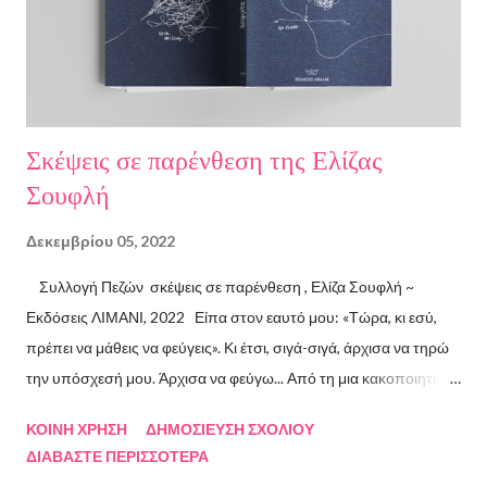
Σκέψεις σε παρένθεση της Ελίζας
Σουφλή
Δεκεμβρίου 05, 2022
Συλλογή Πεζών σκέψεις σε παρένθεση , Ελίζα Σουφλή ~
Εκδόσεις ΛΙΜΑΝΙ, 2022 Είπα στον εαυτό μου: «Τώρα, κι εσύ,
πρέπει να μάθεις να φεύγεις». Κι έτσι, σιγά-σιγά, άρχισα να τηρώ
την υπόσχεσή μου. Άρχισα να φεύγω... Από τη μια κακοποιητική
σχέση και απ’ την άλλη, από ανθρώπους τοξικούς, από
ΚΟΙΝΉ ΧΡΉΣΗ
ΔΗΜΟΣΊΕΥΣΗ ΣΧΟΛΊΟΥ
συμβάσεις ασύμβατες με το εγώ μου, από ταμπέλες που
ΔΙΑΒΆΣΤΕ ΠΕΡΙΣΣΌΤΕΡΑ
έδειχναν προς το μέρος μου αλλά εμένα η κατεύθυνσή μου ήταν