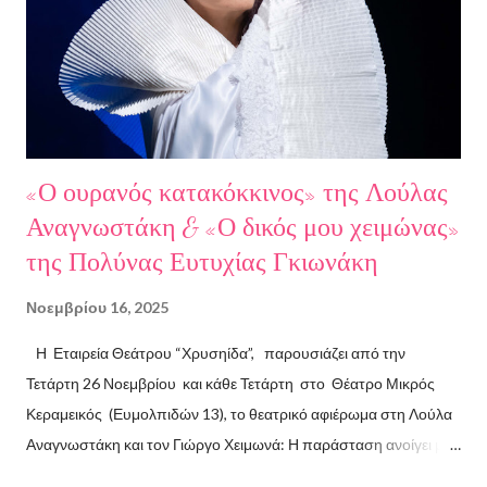
Παπαευαγγέλου Σκηνοθεσία: Δημήτρης Σωτηράκης Βοηθός
Σκηνοθέτης: Νεκταρία Δασκαλάκη Παρουσιάστηκαν τα βιβλία
"Ο πόλεμος δεν τελείωσε ακόμα" μυθιστόρημα του Στάθη
Βαλούκου και τα ε...
«Ο ουρανός κατακόκκινος» της Λούλας
Αναγνωστάκη & «Ο δικός μου χειμώνας»
της Πολύνας Ευτυχίας Γκιωνάκη
Νοεμβρίου 16, 2025
Η Εταιρεία Θεάτρου “Χρυσηίδα”, παρουσιάζει από την
Τετάρτη 26 Νοεμβρίου και κάθε Τετάρτη στο Θέατρο Μικρός
Κεραμεικός (Ευμολπιδών 13), το θεατρικό αφιέρωμα στη Λούλα
Αναγνωστάκη και τον Γιώργο Χειμωνά: Η παράσταση ανοίγει με
το συγκλονιστικό κείμενο «Ο ουρανός κατακόκκινος» . Η ηρωίδα