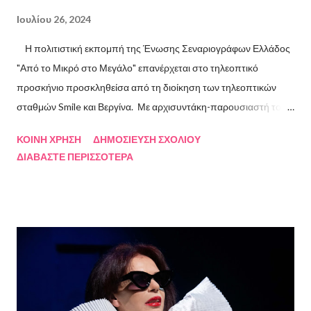
Ιουλίου 26, 2024
Η πολιτιστική εκπομπή της Ένωσης Σεναριογράφων Ελλάδος
"Από το Μικρό στο Μεγάλο" επανέρχεται στο τηλεοπτικό
προσκήνιο προσκληθείσα από τη διοίκηση των τηλεοπτικών
σταθμών Smile και Βεργίνα. Με αρχισυντάκη-παρουσιαστή τον
Πρόεδρο της Ένωσης Σεναριογράφων Ελλάδος Αλέξανδρο
ΚΟΙΝΉ ΧΡΉΣΗ
ΔΗΜΟΣΊΕΥΣΗ ΣΧΟΛΊΟΥ
Κακαβά θα προβάλλεται από τις 3 Αυγούστου και κάθε Σάββατο
ΔΙΑΒΆΣΤΕ ΠΕΡΙΣΣΌΤΕΡΑ
και Κυριακή στις 18.00 από το κανάλι Smile Αθηνών. Την πρώτη
εκπομπή τίμησαν με την παρουσία τους ο καθηγητής του ΕΚΠΑ
Γιάννης Παναγιωτόπουλος, η φωτογράφος Βάσια Σκυλακάκη, ο
σκηνοθέτης/παραγωγός Αδαμάντιος Πετρίτσης και ο ηθοποιός
Λουκάς Κούτρας Τη δεύτερη εκπομπή τίμησαν ο πρώην
πρόεδρος της Ε.Σ.Ε., συγγραφέας, Στάθης Βαλούκος, ο
ιστορικός συγγραφέας Δρ Ιωάννης Δασκαρόλης, η
μουσικοσυνθέτης Πέννυ Μπινιάρη και ο σκηνοθέτης Στέργιος