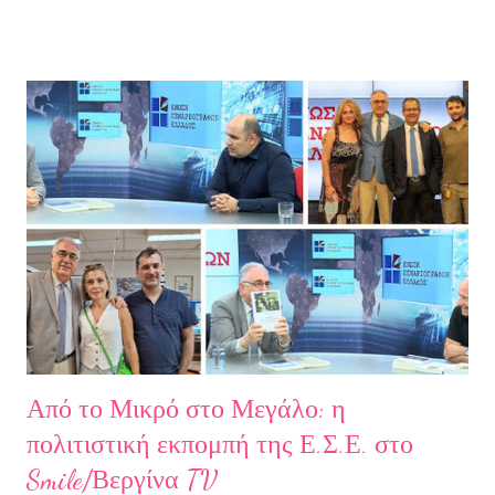
άλλη, από ελπίδες που οδηγούσαν σε απέλπιδες προσπάθειες,
από όλα εκείνα που με φυλακίζουν. Άρχισα να φεύγω και άρχισα
να ζω. Και όλα αυτά, απ’ όταν έφυγες εσύ. Λοιπόν, Ευχαριστώ.
Σχετικά με την συγγραφέα Η Ελίζα Σουφλή γεννήθηκε το 1989 και
μεγάλωσε στον Πειραιά. Αποφοίτησε από το Τμήμα Νομικής του
Αριστοτελείου Πανεπιστημίου Θεσσαλονίκης. Έχει κάνει επίσης
σπουδές στη μουσική, την ιστορία της τέχνης και τη φιλολογία
στην Ελλάδα και το εξωτερικό. Από το 2008 ασχολείται με την
πολιτιστική δημοσιογραφία και διατηρεί τον πολιτιστικό ιστότοπο
ART.harbour. Έζησε κα...
Από το Μικρό στο Μεγάλο: η
πολιτιστική εκπομπή της Ε.Σ.Ε. στο
Smile/Βεργίνα TV