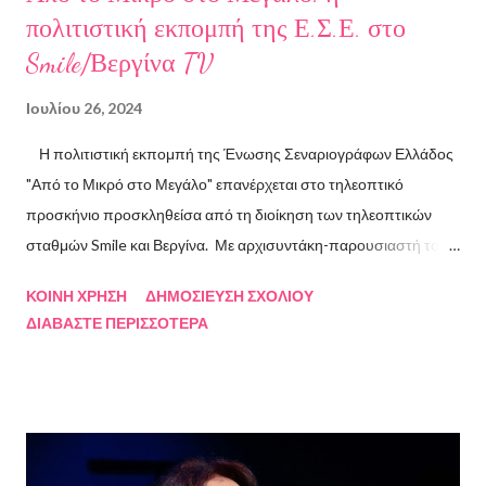
πολιτιστική εκπομπή της Ε.Σ.Ε. στο
Smile/Βεργίνα TV
Ιουλίου 26, 2024
Η πολιτιστική εκπομπή της Ένωσης Σεναριογράφων Ελλάδος
"Από το Μικρό στο Μεγάλο" επανέρχεται στο τηλεοπτικό
προσκήνιο προσκληθείσα από τη διοίκηση των τηλεοπτικών
σταθμών Smile και Βεργίνα. Με αρχισυντάκη-παρουσιαστή τον
Πρόεδρο της Ένωσης Σεναριογράφων Ελλάδος Αλέξανδρο
ΚΟΙΝΉ ΧΡΉΣΗ
ΔΗΜΟΣΊΕΥΣΗ ΣΧΟΛΊΟΥ
Κακαβά θα προβάλλεται από τις 3 Αυγούστου και κάθε Σάββατο
ΔΙΑΒΆΣΤΕ ΠΕΡΙΣΣΌΤΕΡΑ
και Κυριακή στις 18.00 από το κανάλι Smile Αθηνών. Την πρώτη
εκπομπή τίμησαν με την παρουσία τους ο καθηγητής του ΕΚΠΑ
Γιάννης Παναγιωτόπουλος, η φωτογράφος Βάσια Σκυλακάκη, ο
σκηνοθέτης/παραγωγός Αδαμάντιος Πετρίτσης και ο ηθοποιός
Λουκάς Κούτρας Τη δεύτερη εκπομπή τίμησαν ο πρώην