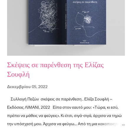
Σκέψεις σε παρένθεση της Ελίζας
Σουφλή
Δεκεμβρίου 05, 2022
Συλλογή Πεζών σκέψεις σε παρένθεση , Ελίζα Σουφλή ~
Εκδόσεις ΛΙΜΑΝΙ, 2022 Είπα στον εαυτό μου: «Τώρα, κι εσύ,
πρέπει να μάθεις να φεύγεις». Κι έτσι, σιγά-σιγά, άρχισα να τηρώ
την υπόσχεσή μου. Άρχισα να φεύγω... Από τη μια κακοποιητική
σχέση και απ’ την άλλη, από ανθρώπους τοξικούς, από