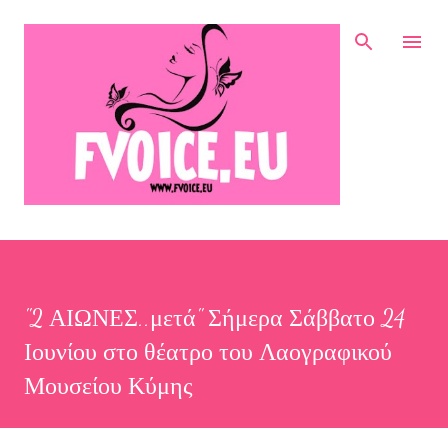
Μετάβαση στο κύριο περιεχόμενο
"2 ΑΙΩΝΕΣ..μετά" Σήμερα Σάββατο 24
Ιουνίου στο θέατρο του Λαογραφικού
Μουσείου Κύμης