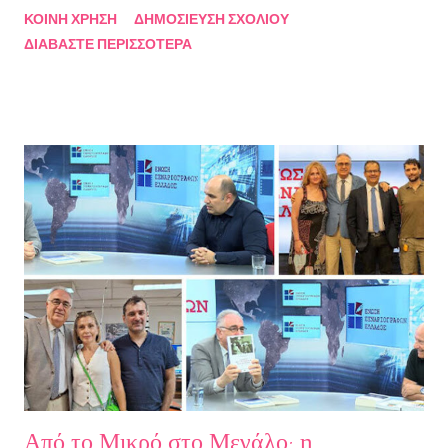
ΚΟΙΝΉ ΧΡΉΣΗ
ΔΗΜΟΣΊΕΥΣΗ ΣΧΟΛΊΟΥ
συμβάσεις ασύμβατες με το εγώ μου, από ταμπέλες που
ΔΙΑΒΆΣΤΕ ΠΕΡΙΣΣΌΤΕΡΑ
έδειχναν προς το μέρος μου αλλά εμένα η κατεύθυνσή μου ήταν
άλλη, από ελπίδες που οδηγούσαν σε απέλπιδες προσπάθειες,
από όλα εκείνα που με φυλακίζουν. Άρχισα να φεύγω και άρχισα
να ζω. Και όλα αυτά, απ’ όταν έφυγες εσύ. Λοιπόν, Ευχαριστώ.
Σχετικά με την συγγραφέα Η Ελίζα Σουφλή γεννήθηκε το 1989 και
μεγάλωσε στον Πειραιά. Αποφοίτησε από το Τμήμα Νομικής του
Αριστοτελείου Πανεπιστημίου Θεσσαλονίκης. Έχει κάνει επίσης
σπουδές στη μουσική, την ιστορία της τέχνης και τη φιλολογία
στην Ελλάδα και το εξωτερικό. Από το 2008 ασχολείται με την
πολιτιστική δημοσιογραφία και διατηρεί τον πολιτιστικό ιστότοπο
ART.harbour. Έζησε κα...
Από το Μικρό στο Μεγάλο: η