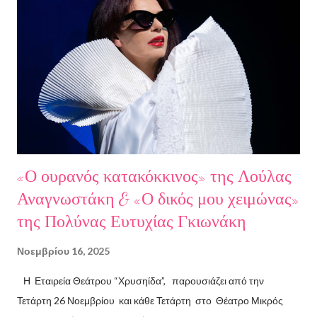
πρόεδρος της Ε.Σ.Ε., συγγραφέας, Στάθης Βαλούκος, ο
ιστορικός συγγραφέας Δρ Ιωάννης Δασκαρόλης, η
μουσικοσυνθέτης Πέννυ Μπινιάρη και ο σκηνοθέτης Στέργιος
Παπαευαγγέλου Σκηνοθεσία: Δημήτρης Σωτηράκης Βοηθός
Σκηνοθέτης: Νεκταρία Δασκαλάκη Παρουσιάστηκαν τα βιβλία
"Ο πόλεμος δεν τελείωσε ακόμα" μυθιστόρημα του Στάθη
Βαλούκου και τα ε...
«Ο ουρανός κατακόκκινος» της Λούλας
Αναγνωστάκη & «Ο δικός μου χειμώνας»
της Πολύνας Ευτυχίας Γκιωνάκη
Νοεμβρίου 16, 2025
Η Εταιρεία Θεάτρου “Χρυσηίδα”, παρουσιάζει από την
Τετάρτη 26 Νοεμβρίου και κάθε Τετάρτη στο Θέατρο Μικρός