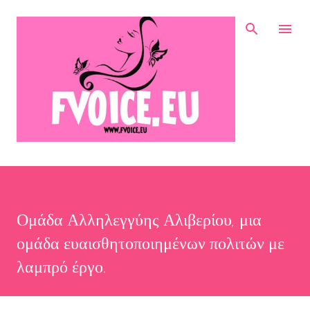
Μετάβαση στο κύριο περιεχόμενο
Ομάδα Αλληλεγγύης Αλιβερίου, μια
ομάδα ευαισθητοποιημένων πολιτών με
λαμπρό έργο.