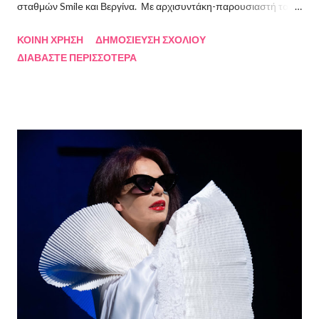
σταθμών Smile και Βεργίνα. Με αρχισυντάκη-παρουσιαστή τον
Πρόεδρο της Ένωσης Σεναριογράφων Ελλάδος Αλέξανδρο
ΚΟΙΝΉ ΧΡΉΣΗ
ΔΗΜΟΣΊΕΥΣΗ ΣΧΟΛΊΟΥ
Κακαβά θα προβάλλεται από τις 3 Αυγούστου και κάθε Σάββατο
ΔΙΑΒΆΣΤΕ ΠΕΡΙΣΣΌΤΕΡΑ
και Κυριακή στις 18.00 από το κανάλι Smile Αθηνών. Την πρώτη
εκπομπή τίμησαν με την παρουσία τους ο καθηγητής του ΕΚΠΑ
Γιάννης Παναγιωτόπουλος, η φωτογράφος Βάσια Σκυλακάκη, ο
σκηνοθέτης/παραγωγός Αδαμάντιος Πετρίτσης και ο ηθοποιός
Λουκάς Κούτρας Τη δεύτερη εκπομπή τίμησαν ο πρώην
πρόεδρος της Ε.Σ.Ε., συγγραφέας, Στάθης Βαλούκος, ο
ιστορικός συγγραφέας Δρ Ιωάννης Δασκαρόλης, η
μουσικοσυνθέτης Πέννυ Μπινιάρη και ο σκηνοθέτης Στέργιος
Παπαευαγγέλου Σκηνοθεσία: Δημήτρης Σωτηράκης Βοηθός
Σκηνοθέτης: Νεκταρία Δασκαλάκη Παρουσιάστηκαν τα βιβλία
"Ο πόλεμος δεν τελείωσε ακόμα" μυθιστόρημα του Στάθη
Βαλούκου και τα ε...