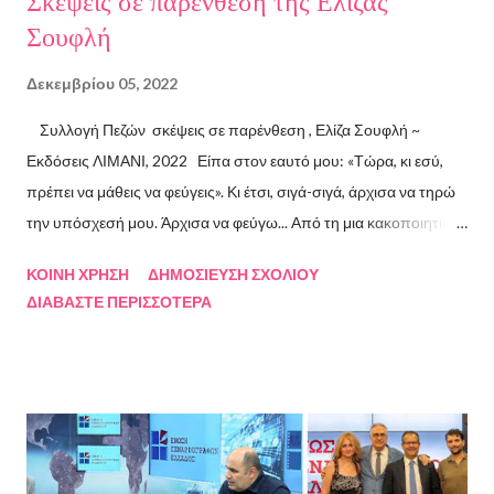
Σκέψεις σε παρένθεση της Ελίζας
Σουφλή
Δεκεμβρίου 05, 2022
Συλλογή Πεζών σκέψεις σε παρένθεση , Ελίζα Σουφλή ~
Εκδόσεις ΛΙΜΑΝΙ, 2022 Είπα στον εαυτό μου: «Τώρα, κι εσύ,
πρέπει να μάθεις να φεύγεις». Κι έτσι, σιγά-σιγά, άρχισα να τηρώ
την υπόσχεσή μου. Άρχισα να φεύγω... Από τη μια κακοποιητική
σχέση και απ’ την άλλη, από ανθρώπους τοξικούς, από
ΚΟΙΝΉ ΧΡΉΣΗ
ΔΗΜΟΣΊΕΥΣΗ ΣΧΟΛΊΟΥ
συμβάσεις ασύμβατες με το εγώ μου, από ταμπέλες που
ΔΙΑΒΆΣΤΕ ΠΕΡΙΣΣΌΤΕΡΑ
έδειχναν προς το μέρος μου αλλά εμένα η κατεύθυνσή μου ήταν
άλλη, από ελπίδες που οδηγούσαν σε απέλπιδες προσπάθειες,
από όλα εκείνα που με φυλακίζουν. Άρχισα να φεύγω και άρχισα
να ζω. Και όλα αυτά, απ’ όταν έφυγες εσύ. Λοιπόν, Ευχαριστώ.
Σχετικά με την συγγραφέα Η Ελίζα Σουφλή γεννήθηκε το 1989 και
μεγάλωσε στον Πειραιά. Αποφοίτησε από το Τμήμα Νομικής του