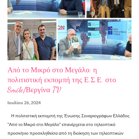
Αριστοτελείου Πανεπιστημίου Θεσσαλονίκης. Έχει κάνει επίσης
σπουδές στη μουσική, την ιστορία της τέχνης και τη φιλολογία
στην Ελλάδα και το εξωτερικό. Από το 2008 ασχολείται με την
πολιτιστική δημοσιογραφία και διατηρεί τον πολιτιστικό ιστότοπο
ART.harbour. Έζησε κα...
Από το Μικρό στο Μεγάλο: η
πολιτιστική εκπομπή της Ε.Σ.Ε. στο
Smile/Βεργίνα TV
Ιουλίου 26, 2024
Η πολιτιστική εκπομπή της Ένωσης Σεναριογράφων Ελλάδος
"Από το Μικρό στο Μεγάλο" επανέρχεται στο τηλεοπτικό
προσκήνιο προσκληθείσα από τη διοίκηση των τηλεοπτικών