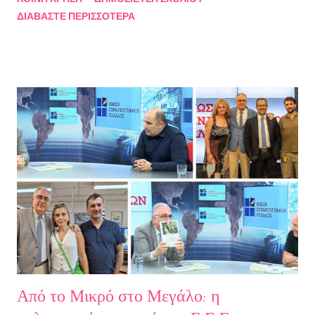
συμβάσεις ασύμβατες με το εγώ μου, από ταμπέλες που
ΔΙΑΒΆΣΤΕ ΠΕΡΙΣΣΌΤΕΡΑ
έδειχναν προς το μέρος μου αλλά εμένα η κατεύθυνσή μου ήταν
άλλη, από ελπίδες που οδηγούσαν σε απέλπιδες προσπάθειες,
από όλα εκείνα που με φυλακίζουν. Άρχισα να φεύγω και άρχισα
να ζω. Και όλα αυτά, απ’ όταν έφυγες εσύ. Λοιπόν, Ευχαριστώ.
Σχετικά με την συγγραφέα Η Ελίζα Σουφλή γεννήθηκε το 1989 και
μεγάλωσε στον Πειραιά. Αποφοίτησε από το Τμήμα Νομικής του
Αριστοτελείου Πανεπιστημίου Θεσσαλονίκης. Έχει κάνει επίσης
σπουδές στη μουσική, την ιστορία της τέχνης και τη φιλολογία
στην Ελλάδα και το εξωτερικό. Από το 2008 ασχολείται με την
πολιτιστική δημοσιογραφία και διατηρεί τον πολιτιστικό ιστότοπο
ART.harbour. Έζησε κα...
Από το Μικρό στο Μεγάλο: η