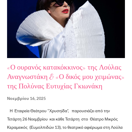
ιστορικός συγγραφέας Δρ Ιωάννης Δασκαρόλης, η
μουσικοσυνθέτης Πέννυ Μπινιάρη και ο σκηνοθέτης Στέργιος
Παπαευαγγέλου Σκηνοθεσία: Δημήτρης Σωτηράκης Βοηθός
Σκηνοθέτης: Νεκταρία Δασκαλάκη Παρουσιάστηκαν τα βιβλία
"Ο πόλεμος δεν τελείωσε ακόμα" μυθιστόρημα του Στάθη
Βαλούκου και τα ε...
«Ο ουρανός κατακόκκινος» της Λούλας
Αναγνωστάκη & «Ο δικός μου χειμώνας»
της Πολύνας Ευτυχίας Γκιωνάκη
Νοεμβρίου 16, 2025
Η Εταιρεία Θεάτρου “Χρυσηίδα”, παρουσιάζει από την
Τετάρτη 26 Νοεμβρίου και κάθε Τετάρτη στο Θέατρο Μικρός
Κεραμεικός (Ευμολπιδών 13), το θεατρικό αφιέρωμα στη Λούλα