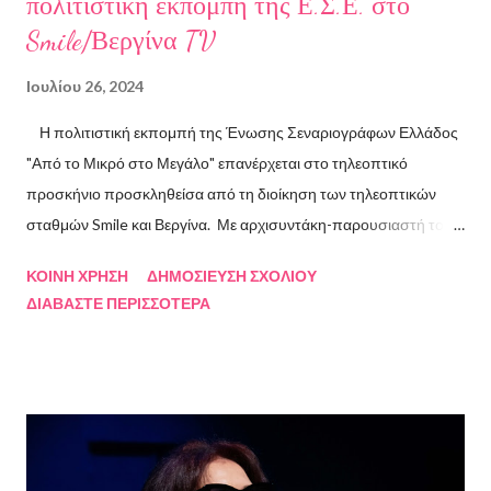
πολιτιστική εκπομπή της Ε.Σ.Ε. στο
Smile/Βεργίνα TV
Ιουλίου 26, 2024
Η πολιτιστική εκπομπή της Ένωσης Σεναριογράφων Ελλάδος
"Από το Μικρό στο Μεγάλο" επανέρχεται στο τηλεοπτικό
προσκήνιο προσκληθείσα από τη διοίκηση των τηλεοπτικών
σταθμών Smile και Βεργίνα. Με αρχισυντάκη-παρουσιαστή τον
Πρόεδρο της Ένωσης Σεναριογράφων Ελλάδος Αλέξανδρο
ΚΟΙΝΉ ΧΡΉΣΗ
ΔΗΜΟΣΊΕΥΣΗ ΣΧΟΛΊΟΥ
Κακαβά θα προβάλλεται από τις 3 Αυγούστου και κάθε Σάββατο
ΔΙΑΒΆΣΤΕ ΠΕΡΙΣΣΌΤΕΡΑ
και Κυριακή στις 18.00 από το κανάλι Smile Αθηνών. Την πρώτη
εκπομπή τίμησαν με την παρουσία τους ο καθηγητής του ΕΚΠΑ
Γιάννης Παναγιωτόπουλος, η φωτογράφος Βάσια Σκυλακάκη, ο
σκηνοθέτης/παραγωγός Αδαμάντιος Πετρίτσης και ο ηθοποιός
Λουκάς Κούτρας Τη δεύτερη εκπομπή τίμησαν ο πρώην
πρόεδρος της Ε.Σ.Ε., συγγραφέας, Στάθης Βαλούκος, ο