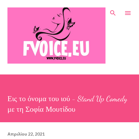
Μετάβαση στο κύριο περιεχόμενο
Εις το όνομα του ιού - Stand Up Comedy
με τη Σοφία Μουτίδου
Απριλίου 22, 2021