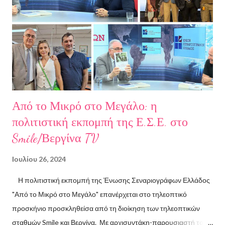
σπουδές στη μουσική, την ιστορία της τέχνης και τη φιλολογία
στην Ελλάδα και το εξωτερικό. Από το 2008 ασχολείται με την
πολιτιστική δημοσιογραφία και διατηρεί τον πολιτιστικό ιστότοπο
ART.harbour. Έζησε κα...
Από το Μικρό στο Μεγάλο: η
πολιτιστική εκπομπή της Ε.Σ.Ε. στο
Smile/Βεργίνα TV
Ιουλίου 26, 2024
Η πολιτιστική εκπομπή της Ένωσης Σεναριογράφων Ελλάδος
"Από το Μικρό στο Μεγάλο" επανέρχεται στο τηλεοπτικό
προσκήνιο προσκληθείσα από τη διοίκηση των τηλεοπτικών
σταθμών Smile και Βεργίνα. Με αρχισυντάκη-παρουσιαστή τον