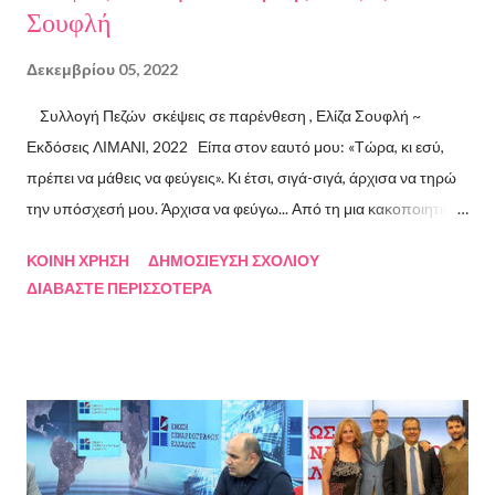
Σουφλή
Δεκεμβρίου 05, 2022
Συλλογή Πεζών σκέψεις σε παρένθεση , Ελίζα Σουφλή ~
Εκδόσεις ΛΙΜΑΝΙ, 2022 Είπα στον εαυτό μου: «Τώρα, κι εσύ,
πρέπει να μάθεις να φεύγεις». Κι έτσι, σιγά-σιγά, άρχισα να τηρώ
την υπόσχεσή μου. Άρχισα να φεύγω... Από τη μια κακοποιητική
σχέση και απ’ την άλλη, από ανθρώπους τοξικούς, από
ΚΟΙΝΉ ΧΡΉΣΗ
ΔΗΜΟΣΊΕΥΣΗ ΣΧΟΛΊΟΥ
συμβάσεις ασύμβατες με το εγώ μου, από ταμπέλες που
ΔΙΑΒΆΣΤΕ ΠΕΡΙΣΣΌΤΕΡΑ
έδειχναν προς το μέρος μου αλλά εμένα η κατεύθυνσή μου ήταν
άλλη, από ελπίδες που οδηγούσαν σε απέλπιδες προσπάθειες,
από όλα εκείνα που με φυλακίζουν. Άρχισα να φεύγω και άρχισα
να ζω. Και όλα αυτά, απ’ όταν έφυγες εσύ. Λοιπόν, Ευχαριστώ.
Σχετικά με την συγγραφέα Η Ελίζα Σουφλή γεννήθηκε το 1989 και
μεγάλωσε στον Πειραιά. Αποφοίτησε από το Τμήμα Νομικής του
Αριστοτελείου Πανεπιστημίου Θεσσαλονίκης. Έχει κάνει επίσης