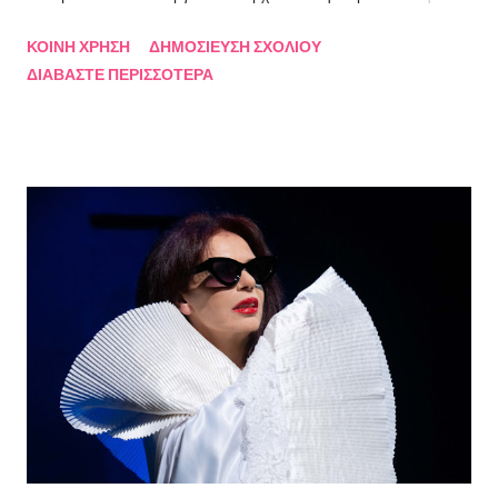
Πρόεδρο της Ένωσης Σεναριογράφων Ελλάδος Αλέξανδρο
ΚΟΙΝΉ ΧΡΉΣΗ
ΔΗΜΟΣΊΕΥΣΗ ΣΧΟΛΊΟΥ
Κακαβά θα προβάλλεται από τις 3 Αυγούστου και κάθε Σάββατο
ΔΙΑΒΆΣΤΕ ΠΕΡΙΣΣΌΤΕΡΑ
και Κυριακή στις 18.00 από το κανάλι Smile Αθηνών. Την πρώτη
εκπομπή τίμησαν με την παρουσία τους ο καθηγητής του ΕΚΠΑ
Γιάννης Παναγιωτόπουλος, η φωτογράφος Βάσια Σκυλακάκη, ο
σκηνοθέτης/παραγωγός Αδαμάντιος Πετρίτσης και ο ηθοποιός
Λουκάς Κούτρας Τη δεύτερη εκπομπή τίμησαν ο πρώην
πρόεδρος της Ε.Σ.Ε., συγγραφέας, Στάθης Βαλούκος, ο
ιστορικός συγγραφέας Δρ Ιωάννης Δασκαρόλης, η
μουσικοσυνθέτης Πέννυ Μπινιάρη και ο σκηνοθέτης Στέργιος
Παπαευαγγέλου Σκηνοθεσία: Δημήτρης Σωτηράκης Βοηθός
Σκηνοθέτης: Νεκταρία Δασκαλάκη Παρουσιάστηκαν τα βιβλία
"Ο πόλεμος δεν τελείωσε ακόμα" μυθιστόρημα του Στάθη
Βαλούκου και τα ε...