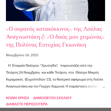
"Ο πόλεμος δεν τελείωσε ακόμα" μυθιστόρημα του Στάθη
Βαλούκου και τα ε...
«Ο ουρανός κατακόκκινος» της Λούλας
Αναγνωστάκη & «Ο δικός μου χειμώνας»
της Πολύνας Ευτυχίας Γκιωνάκη
Νοεμβρίου 16, 2025
Η Εταιρεία Θεάτρου “Χρυσηίδα”, παρουσιάζει από την
Τετάρτη 26 Νοεμβρίου και κάθε Τετάρτη στο Θέατρο Μικρός
Κεραμεικός (Ευμολπιδών 13), το θεατρικό αφιέρωμα στη Λούλα
Αναγνωστάκη και τον Γιώργο Χειμωνά: Η παράσταση ανοίγει με
το συγκλονιστικό κείμενο «Ο ουρανός κατακόκκινος» . Η ηρωίδα
ΚΟΙΝΉ ΧΡΉΣΗ
ΔΗΜΟΣΊΕΥΣΗ ΣΧΟΛΊΟΥ
αυτοπαρουσιάζεται με μαύρο χιούμορ, σαρκάζει την κοινωνία και
ΔΙΑΒΆΣΤΕ ΠΕΡΙΣΣΌΤΕΡΑ
τις ιδεολογίες που κατέρρευσαν, επιχειρώντας τη δική της