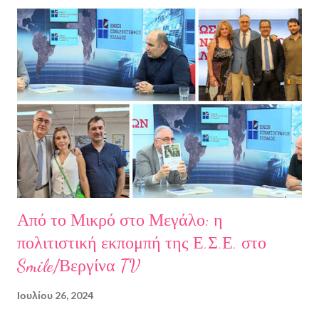
να ζω. Και όλα αυτά, απ’ όταν έφυγες εσύ. Λοιπόν, Ευχαριστώ.
Σχετικά με την συγγραφέα Η Ελίζα Σουφλή γεννήθηκε το 1989 και
μεγάλωσε στον Πειραιά. Αποφοίτησε από το Τμήμα Νομικής του
Αριστοτελείου Πανεπιστημίου Θεσσαλονίκης. Έχει κάνει επίσης
σπουδές στη μουσική, την ιστορία της τέχνης και τη φιλολογία
στην Ελλάδα και το εξωτερικό. Από το 2008 ασχολείται με την
πολιτιστική δημοσιογραφία και διατηρεί τον πολιτιστικό ιστότοπο
ART.harbour. Έζησε κα...
Από το Μικρό στο Μεγάλο: η
πολιτιστική εκπομπή της Ε.Σ.Ε. στο
Smile/Βεργίνα TV
Ιουλίου 26, 2024