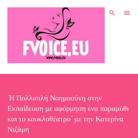
Μετάβαση στο κύριο περιεχόμενο
"Η Πολλαπλή Νοημοσύνη στην
Εκπαίδευση με αφόρμηση ένα παραμύθι
και το κουκλοθέατρο" με την Κατερίνα
Νιζάμη