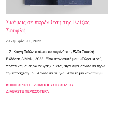
Σκέψεις σε παρένθεση της Ελίζας
Σουφλή
Δεκεμβρίου 05, 2022
Συλλογή Πεζών σκέψεις σε παρένθεση , Ελίζα Σουφλή ~
Εκδόσεις ΛΙΜΑΝΙ, 2022 Είπα στον εαυτό μου: «Τώρα, κι εσύ,
πρέπει να μάθεις να φεύγεις». Κι έτσι, σιγά-σιγά, άρχισα να τηρώ
την υπόσχεσή μου. Άρχισα να φεύγω... Από τη μια κακοποιητική
σχέση και απ’ την άλλη, από ανθρώπους τοξικούς, από
ΚΟΙΝΉ ΧΡΉΣΗ
ΔΗΜΟΣΊΕΥΣΗ ΣΧΟΛΊΟΥ
συμβάσεις ασύμβατες με το εγώ μου, από ταμπέλες που
ΔΙΑΒΆΣΤΕ ΠΕΡΙΣΣΌΤΕΡΑ
έδειχναν προς το μέρος μου αλλά εμένα η κατεύθυνσή μου ήταν
άλλη, από ελπίδες που οδηγούσαν σε απέλπιδες προσπάθειες,
από όλα εκείνα που με φυλακίζουν. Άρχισα να φεύγω και άρχισα