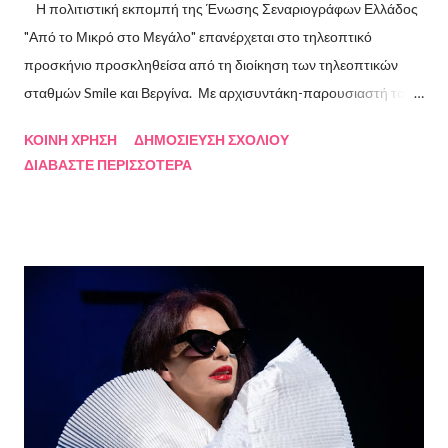
Η πολιτιστική εκπομπή της Ένωσης Σεναριογράφων Ελλάδος
"Από το Μικρό στο Μεγάλο" επανέρχεται στο τηλεοπτικό
προσκήνιο προσκληθείσα από τη διοίκηση των τηλεοπτικών
σταθμών Smile και Βεργίνα. Με αρχισυντάκη-παρουσιαστή τον
Πρόεδρο της Ένωσης Σεναριογράφων Ελλάδος Αλέξανδρο
ΚΟΙΝΉ ΧΡΉΣΗ
ΔΗΜΟΣΊΕΥΣΗ ΣΧΟΛΊΟΥ
Κακαβά θα προβάλλεται από τις 3 Αυγούστου και κάθε Σάββατο
ΔΙΑΒΆΣΤΕ ΠΕΡΙΣΣΌΤΕΡΑ
και Κυριακή στις 18.00 από το κανάλι Smile Αθηνών. Την πρώτη
εκπομπή τίμησαν με την παρουσία τους ο καθηγητής του ΕΚΠΑ
Γιάννης Παναγιωτόπουλος, η φωτογράφος Βάσια Σκυλακάκη, ο
σκηνοθέτης/παραγωγός Αδαμάντιος Πετρίτσης και ο ηθοποιός
Λουκάς Κούτρας Τη δεύτερη εκπομπή τίμησαν ο πρώην
πρόεδρος της Ε.Σ.Ε., συγγραφέας, Στάθης Βαλούκος, ο
ιστορικός συγγραφέας Δρ Ιωάννης Δασκαρόλης, η
μουσικοσυνθέτης Πέννυ Μπινιάρη και ο σκηνοθέτης Στέργιος
Παπαευαγγέλου Σκηνοθεσία: Δημήτρης Σωτηράκης Βοηθός
Σκηνοθέτης: Νεκταρία Δασκαλάκη Παρουσιάστηκαν τα βιβλία