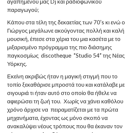
αγαπημένου μας
Dj
και ραδιοφωνικού
παραγωγού;
Κάπου στα τέλη της δεκαετίας των 70’s κι ενώ ο
Γιώργος μεγάλωνε ακούγοντας πολλή και καλή
μουσική, έπεσε στα χέρια του μια κασέτα με το
μιξαρισμένο πρόγραμμα της πιο διάσημης
παγκοσμίως discotheque “Studio 54” της Νέας
Υόρκης.
Εκείνη ακριβώς ήταν η μαγική στιγμή που το
τοπίο ξεκαθάρισε μπροστά του και κατάλαβε με
σιγουριά τι ήταν αυτό στο οποίο θα ήθελε να
αφιερώσει τη ζωή του. Χωρίς να χάνει καθόλου
χρόνο άρχισε να πειραματίζεται με τα πρώτα
μηχανήματα, έχοντας ως μόνο σκοπό να
ανακαλύψει νέους τρόπους που θα έκαναν τον