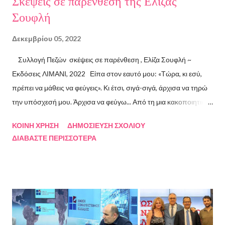
Σκέψεις σε παρένθεση της Ελίζας
Σουφλή
Δεκεμβρίου 05, 2022
Συλλογή Πεζών σκέψεις σε παρένθεση , Ελίζα Σουφλή ~
Εκδόσεις ΛΙΜΑΝΙ, 2022 Είπα στον εαυτό μου: «Τώρα, κι εσύ,
πρέπει να μάθεις να φεύγεις». Κι έτσι, σιγά-σιγά, άρχισα να τηρώ
την υπόσχεσή μου. Άρχισα να φεύγω... Από τη μια κακοποιητική
σχέση και απ’ την άλλη, από ανθρώπους τοξικούς, από
ΚΟΙΝΉ ΧΡΉΣΗ
ΔΗΜΟΣΊΕΥΣΗ ΣΧΟΛΊΟΥ
συμβάσεις ασύμβατες με το εγώ μου, από ταμπέλες που
ΔΙΑΒΆΣΤΕ ΠΕΡΙΣΣΌΤΕΡΑ
έδειχναν προς το μέρος μου αλλά εμένα η κατεύθυνσή μου ήταν
άλλη, από ελπίδες που οδηγούσαν σε απέλπιδες προσπάθειες,
από όλα εκείνα που με φυλακίζουν. Άρχισα να φεύγω και άρχισα
να ζω. Και όλα αυτά, απ’ όταν έφυγες εσύ. Λοιπόν, Ευχαριστώ.
Σχετικά με την συγγραφέα Η Ελίζα Σουφλή γεννήθηκε το 1989 και
μεγάλωσε στον Πειραιά. Αποφοίτησε από το Τμήμα Νομικής του