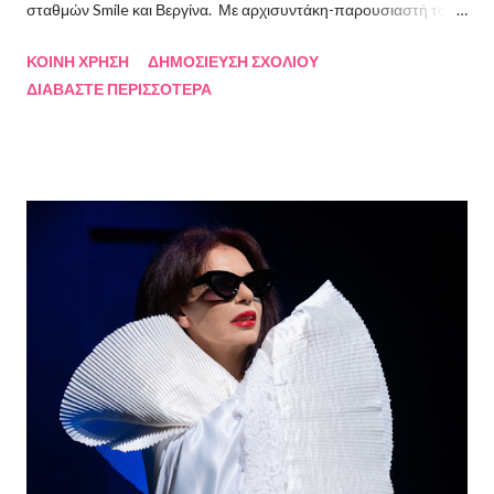
σταθμών Smile και Βεργίνα. Με αρχισυντάκη-παρουσιαστή τον
Πρόεδρο της Ένωσης Σεναριογράφων Ελλάδος Αλέξανδρο
ΚΟΙΝΉ ΧΡΉΣΗ
ΔΗΜΟΣΊΕΥΣΗ ΣΧΟΛΊΟΥ
Κακαβά θα προβάλλεται από τις 3 Αυγούστου και κάθε Σάββατο
ΔΙΑΒΆΣΤΕ ΠΕΡΙΣΣΌΤΕΡΑ
και Κυριακή στις 18.00 από το κανάλι Smile Αθηνών. Την πρώτη
εκπομπή τίμησαν με την παρουσία τους ο καθηγητής του ΕΚΠΑ
Γιάννης Παναγιωτόπουλος, η φωτογράφος Βάσια Σκυλακάκη, ο
σκηνοθέτης/παραγωγός Αδαμάντιος Πετρίτσης και ο ηθοποιός
Λουκάς Κούτρας Τη δεύτερη εκπομπή τίμησαν ο πρώην
πρόεδρος της Ε.Σ.Ε., συγγραφέας, Στάθης Βαλούκος, ο
ιστορικός συγγραφέας Δρ Ιωάννης Δασκαρόλης, η
μουσικοσυνθέτης Πέννυ Μπινιάρη και ο σκηνοθέτης Στέργιος
Παπαευαγγέλου Σκηνοθεσία: Δημήτρης Σωτηράκης Βοηθός
Σκηνοθέτης: Νεκταρία Δασκαλάκη Παρουσιάστηκαν τα βιβλία
"Ο πόλεμος δεν τελείωσε ακόμα" μυθιστόρημα του Στάθη
Βαλούκου και τα ε...