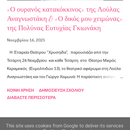
«Ο ουρανός κατακόκκινος» της Λούλας
Αναγνωστάκη & «Ο δικός μου χειμώνας»
της Πολύνας Ευτυχίας Γκιωνάκη
Νοεμβρίου 16, 2025
Η Εταιρεία Θεάτρου “Χρυσηίδα”, παρουσιάζει από την
Τετάρτη 26 Νοεμβρίου και κάθε Τετάρτη στο Θέατρο Μικρός
Κεραμεικός (Ευμολπιδών 13), το θεατρικό αφιέρωμα στη Λούλα
Αναγνωστάκη και τον Γιώργο Χειμωνά: Η παράσταση ανοίγει με
το συγκλονιστικό κείμενο «Ο ουρανός κατακόκκινος» . Η ηρωίδα
ΚΟΙΝΉ ΧΡΉΣΗ
ΔΗΜΟΣΊΕΥΣΗ ΣΧΟΛΊΟΥ
αυτοπαρουσιάζεται με μαύρο χιούμορ, σαρκάζει την κοινωνία και
ΔΙΑΒΆΣΤΕ ΠΕΡΙΣΣΌΤΕΡΑ
τις ιδεολογίες που κατέρρευσαν, επιχειρώντας τη δική της
προσωπική επανάσταση από μια ταράτσα στον Κορυδαλλό με
θέα τους τοίχους της φυλακής. Μια εξομολόγηση ποταμός,
γεμάτη μνήμη, όνειρο και τραύμα. Μέσα από αυτήν την αφήγηση,
This site uses cookies from Google to deliver its services