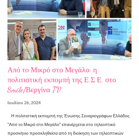
Αριστοτελείου Πανεπιστημίου Θεσσαλονίκης. Έχει κάνει επίσης
σπουδές στη μουσική, την ιστορία της τέχνης και τη φιλολογία
στην Ελλάδα και το εξωτερικό. Από το 2008 ασχολείται με την
πολιτιστική δημοσιογραφία και διατηρεί τον πολιτιστικό ιστότοπο
ART.harbour. Έζησε κα...
Από το Μικρό στο Μεγάλο: η
πολιτιστική εκπομπή της Ε.Σ.Ε. στο
Smile/Βεργίνα TV
Ιουλίου 26, 2024
Η πολιτιστική εκπομπή της Ένωσης Σεναριογράφων Ελλάδος
"Από το Μικρό στο Μεγάλο" επανέρχεται στο τηλεοπτικό
προσκήνιο προσκληθείσα από τη διοίκηση των τηλεοπτικών