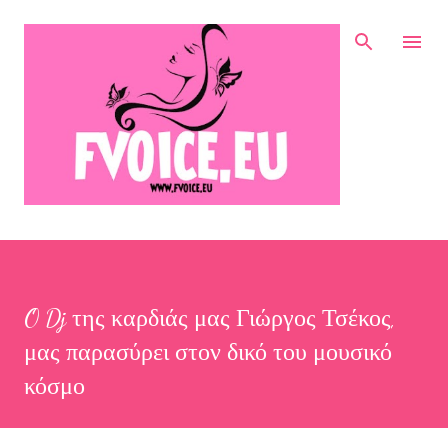
Μετάβαση στο κύριο περιεχόμενο
O Dj της καρδιάς μας Γιώργος Τσέκος,
μας παρασύρει στον δικό του μουσικό
κόσμο